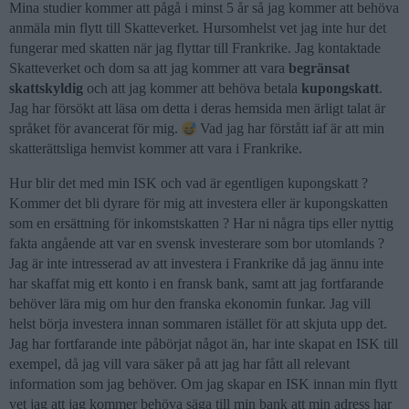
Mina studier kommer att pågå i minst 5 år så jag kommer att behöva
anmäla min flytt till Skatteverket. Hursomhelst vet jag inte hur det
fungerar med skatten när jag flyttar till Frankrike. Jag kontaktade
Skatteverket och dom sa att jag kommer att vara
begränsat
skattskyldig
och att jag kommer att behöva betala
kupongskatt
.
Jag har försökt att läsa om detta i deras hemsida men ärligt talat är
språket för avancerat för mig.
Vad jag har förstått iaf är att min
skatterättsliga hemvist kommer att vara i Frankrike.
Hur blir det med min ISK och vad är egentligen kupongskatt ?
Kommer det bli dyrare för mig att investera eller är kupongskatten
som en ersättning för inkomstskatten ? Har ni några tips eller nyttig
fakta angående att var en svensk investerare som bor utomlands ?
Jag är inte intresserad av att investera i Frankrike då jag ännu inte
har skaffat mig ett konto i en fransk bank, samt att jag fortfarande
behöver lära mig om hur den franska ekonomin funkar. Jag vill
helst börja investera innan sommaren istället för att skjuta upp det.
Jag har fortfarande inte påbörjat något än, har inte skapat en ISK till
exempel, då jag vill vara säker på att jag har fått all relevant
information som jag behöver. Om jag skapar en ISK innan min flytt
vet jag att jag kommer behöva säga till min bank att min adress har