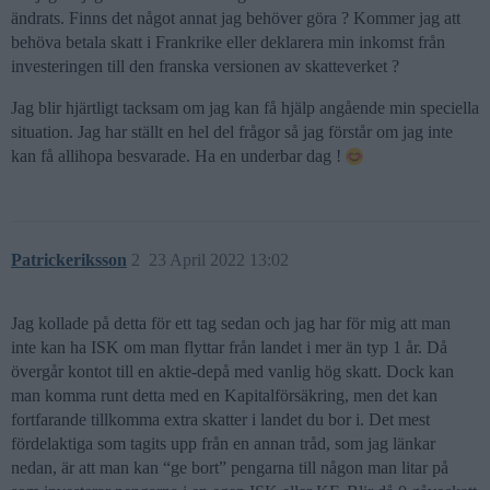
ändrats. Finns det något annat jag behöver göra ? Kommer jag att
behöva betala skatt i Frankrike eller deklarera min inkomst från
investeringen till den franska versionen av skatteverket ?
Jag blir hjärtligt tacksam om jag kan få hjälp angående min speciella
situation. Jag har ställt en hel del frågor så jag förstår om jag inte
kan få allihopa besvarade. Ha en underbar dag !
Patrickeriksson
2
23 April 2022 13:02
Jag kollade på detta för ett tag sedan och jag har för mig att man
inte kan ha ISK om man flyttar från landet i mer än typ 1 år. Då
övergår kontot till en aktie-depå med vanlig hög skatt. Dock kan
man komma runt detta med en Kapitalförsäkring, men det kan
fortfarande tillkomma extra skatter i landet du bor i. Det mest
fördelaktiga som tagits upp från en annan tråd, som jag länkar
nedan, är att man kan “ge bort” pengarna till någon man litar på