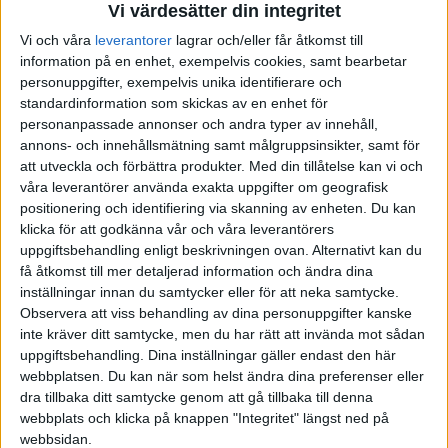
Vi värdesätter din integritet
Studenten2
3
23 April 2022 14:37
Vi och våra
leverantorer
lagrar och/eller får åtkomst till
information på en enhet, exempelvis cookies, samt bearbetar
personuppgifter, exempelvis unika identifierare och
Tack för hjälpen ! Tur att jag inte skapade en ISK då. Jaha det var
standardinformation som skickas av en enhet för
mer komplicerat än vad jag hade förväntat mig. Kanske gör jag så
personanpassade annonser och andra typer av innehåll,
att jag ändå väntar lite.
När jag väl är student i Frankrike har jag
annons- och innehållsmätning samt målgruppsinsikter, samt för
rätt till en fransk bankkonto. Så tänker att jag investerar där när jag
att utveckla och förbättra produkter.
Med din tillåtelse kan vi och
väl har flyttat.
våra leverantörer använda exakta uppgifter om geografisk
positionering och identifiering via skanning av enheten. Du kan
klicka för att godkänna vår och våra leverantörers
uppgiftsbehandling enligt beskrivningen ovan. Alternativt kan du
få åtkomst till mer detaljerad information och ändra dina
Aktiegubben
("Ove")
4
23 April 2022 15:05
inställningar innan du samtycker eller för att neka samtycke.
Observera att viss behandling av dina personuppgifter kanske
Du är på rätt spår. Jag är begränsat skattskyldig och du vet ju redan
inte kräver ditt samtycke, men du har rätt att invända mot sådan
vad det innebär. Ett tips till dig är att du struntar i att investera i
uppgiftsbehandling. Dina inställningar gäller endast den här
Sverige och istället öppnar både bankkonto och depå i Frankrike
webbplatsen. Du kan när som helst ändra dina preferenser eller
och investerar där. Nästa tips är att du inte avslutar dina konton
dra tillbaka ditt samtycke genom att gå tillbaka till denna
när/om du flyttar därifrån. Praxis är att du kan behålla både konto
webbplats och klicka på knappen "Integritet" längst ned på
webbsidan.
och depå även om du flyttar därifrån senare men du kan inte öppna