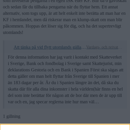
som investerar pengarna i en egen ISK eller KF. Blir då 0 gåvoskatt
och sedan får du tillbaka pengarna när du flyttar hem. Ett annat
alternativ, som togs upp, är att helt enkelt inte berätta att man har en
KF i hemlandet, men då riskerar man en klump-skatt om man blir
påkommen. Hoppas det löser sig för dig, och ha det supertrevligt
utomlands!
Att tänka på vid flytt utomlands gällande ISK/KF
Vardags- och privatekonomi
För denna information har jag varit i kontakt med Skatteverket
i Sverige, Bank och fondbolag i Sverige samt Skattejurist, min
deklarations Gestoria och en Bank i Spanien Först ska sägas att
detta gäller om man helt flyttar från Sverige till Spanien i mer
än 183 dagar per år. Är du i Spanien längre än det, då ska du
skatta där för alla dina inkomster i hela världen(här finns en hel
del som inte berättar för någon att de bor där men de är upp till
var och en, jag specar reglerna inte hur man väl…
1 gillning