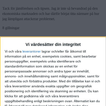
Tack för jämförelsen och tipsen. Jag är inte så bevandrad på den
ekonomiska marknaden och har därför börjat titta närmare på hur
jag lämpligast attackerar problemet.
8 gillningar
Vi värdesätter din integritet
TunderTarFyr
(Niklas)
6
5 Augusti 2023 02:06
Vi och våra
leverantorer
lagrar och/eller får åtkomst till
information på en enhet, exempelvis cookies, samt bearbetar
Håller med de andra men vill puffa för en klok länk läs
personuppgifter, exempelvis unika identifierare och
Rikatillsammans start-artiklar om sparande under tiden som du 1)
standardinformation som skickas av en enhet för
betalar av dyra lån, 2) sparar minst 3 månadslöner på sparkonto på
personanpassade annonser och andra typer av innehåll,
bank.
annons- och innehållsmätning samt målgruppsinsikter, samt för
att utveckla och förbättra produkter.
Med din tillåtelse kan vi och
Då är du sedan väl förberedd att 3) starta ditt sparande.
våra leverantörer använda exakta uppgifter om geografisk
positionering och identifiering via skanning av enheten. Du kan
Läs alltså hur man kommer igång med ett klokt sparande här:
Kom
klicka för att godkänna vår och våra leverantörers
igång rätt och lätt med ditt sparande och investerande
uppgiftsbehandling enligt beskrivningen ovan. Alternativt kan du
få åtkomst till mer detaljerad information och ändra dina