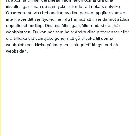
2 gillningar
inställningar innan du samtycker eller för att neka samtycke.
Observera att viss behandling av dina personuppgifter kanske
inte kräver ditt samtycke, men du har rätt att invända mot sådan
Anonym
(Anonym)
7
5 Augusti 2023 06:10
uppgiftsbehandling. Dina inställningar gäller endast den här
webbplatsen. Du kan när som helst ändra dina preferenser eller
dra tillbaka ditt samtycke genom att gå tillbaka till denna
Hej och välkommen! Som andra säger, betala av dina
webbplats och klicka på knappen "Integritet" längst ned på
konsumtionslån först innan du börjar investera. Jag skrev om detta i
webbsidan.
ett annat inlägg som jag hoppas kan ge dig lite mer inspiration:
Ta kontrollen över din ekonomi med dessa tio steg
2 gillningar
zpatrik
(Patrik)
8
5 Augusti 2023 06:26
Rekommenderar att du försöker få ett nytt förmånligt privatlån (ex
SBAB) som du använder för att betala av hela ditt gamla privatlån
och alla krediter. Då går du från 15-20% ränta till ca 7-8% ränta.