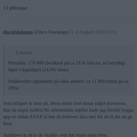
13 gillningar
discofandango
(Disco Fandango)
3
4 Augusti 2023 21:31
Loursus:
Privatlån: 170 000 (beräknat på ca 19 år från nu, så betydligt
lägre i dagsläget) (14.9% ränta)
Småkrediter uppdelade på olika aktörer: ca 11 000 (ränta på ca
20%)
Som tidigare är inne på, dessa måste bort innan något investeras.
Har du ingen buffert för oförutsedda utgifter hade jag försökt bygga
upp en sådan ASAP så inte du behöver låna mer för att få det att gå
ihop.
Stalltipset är att ta de skulder som har högst ränta först.