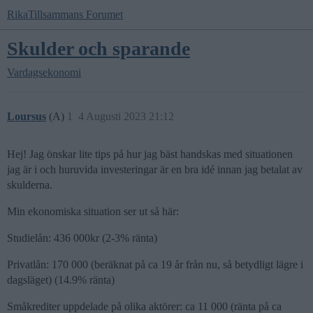
RikaTillsammans Forumet
Skulder och sparande
Vardagsekonomi
Loursus
(A)
1
4 Augusti 2023 21:12
Hej! Jag önskar lite tips på hur jag bäst handskas med situationen
jag är i och huruvida investeringar är en bra idé innan jag betalat av
skulderna.
Min ekonomiska situation ser ut så här:
Studielån: 436 000kr (2-3% ränta)
Privatlån: 170 000 (beräknat på ca 19 år från nu, så betydligt lägre i
dagsläget) (14.9% ränta)
Småkrediter uppdelade på olika aktörer: ca 11 000 (ränta på ca