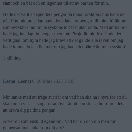
slant och en båt och en lägenhet till ett av barnen för min.
Hade det varit att spendera pengar på mina föräldrars hus hade det
gått från min pott. Jag hade dock lånat ut pengar till mina föräldrar
som avräknas mot mina syskons lott fast utan ränta. Med andra ord
hade jag inte lagt in pengar men inte förbjudit min fru. Hade det
varit gnäll om hyra hade jag krävt att det gällde alla (även om jag
hade kunnat betala lite mer om jag hade det bättre än mina syskon).
1 gillning
Leena
(Leena)
6
20 Mars 2025 16:35
Min tanke med att fråga svärfar om vad han ska ha i hyra för att du
ska kunna vistas i stugan framöver är att han ska se hur dumt det är
att kräva dig på dina pengar.
Ärver du som enskild egendom? Vad har du och din man för
gemensamma tankar om ditt arv?