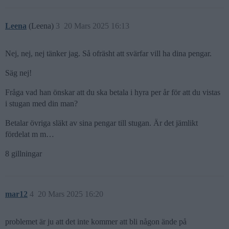
Leena
(Leena)
3
20 Mars 2025 16:13
Nej, nej, nej tänker jag. Så ofräsht att svärfar vill ha dina pengar.
Säg nej!
Fråga vad han önskar att du ska betala i hyra per år för att du vistas
i stugan med din man?
Betalar övriga släkt av sina pengar till stugan. Är det jämlikt
fördelat m m…
8 gillningar
mar12
4
20 Mars 2025 16:20
problemet är ju att det inte kommer att bli någon ände på