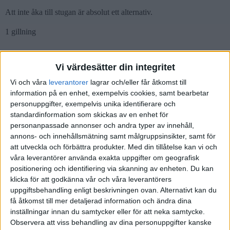
Att inte åka till stugan är absolut ett alternativ.
1 gillning
Vi värdesätter din integritet
Vitamin_K
(Vitamin_K)
7
20 Mars 2025 16:37
Vi och våra
leverantorer
lagrar och/eller får åtkomst till
information på en enhet, exempelvis cookies, samt bearbetar
Varför inte bara vara ärlig och säg att man inte vill lägga några
personuppgifter, exempelvis unika identifierare och
pengar på deras stuga. De ju en tvåvägskommunikation, vill de ha
standardinformation som skickas av en enhet för
en bra relation så får ju faktiskt de också tänka på vad man säger.
personanpassade annonser och andra typer av innehåll,
De här låter bara girigt i mina öron.
annons- och innehållsmätning samt målgruppsinsikter, samt för
att utveckla och förbättra produkter.
Med din tillåtelse kan vi och
7 gillningar
våra leverantörer använda exakta uppgifter om geografisk
positionering och identifiering via skanning av enheten. Du kan
klicka för att godkänna vår och våra leverantörers
uppgiftsbehandling enligt beskrivningen ovan. Alternativt kan du
Friskrivning
8
20 Mars 2025 17:02
få åtkomst till mer detaljerad information och ändra dina
inställningar innan du samtycker eller för att neka samtycke.
Observera att viss behandling av dina personuppgifter kanske
mar12: