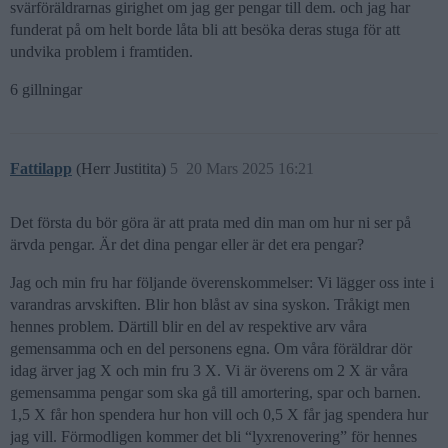
svärföräldrarnas girighet om jag ger pengar till dem. och jag har
funderat på om helt borde låta bli att besöka deras stuga för att
undvika problem i framtiden.
6 gillningar
Fattilapp
(Herr Justitita)
5
20 Mars 2025 16:21
Det första du bör göra är att prata med din man om hur ni ser på
ärvda pengar. Är det dina pengar eller är det era pengar?
Jag och min fru har följande överenskommelser: Vi lägger oss inte i
varandras arvskiften. Blir hon blåst av sina syskon. Tråkigt men
hennes problem. Därtill blir en del av respektive arv våra
gemensamma och en del personens egna. Om våra föräldrar dör
idag ärver jag X och min fru 3 X. Vi är överens om 2 X är våra
gemensamma pengar som ska gå till amortering, spar och barnen.
1,5 X får hon spendera hur hon vill och 0,5 X får jag spendera hur
jag vill. Förmodligen kommer det bli “lyxrenovering” för hennes