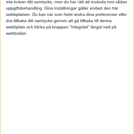
inte kräver ditt samtycke, men du har rätt att invända mot sådan
uppgiftsbehandling. Dina inställningar gäller endast den här
och jag har funderat på om helt borde låta bli att besöka deras
webbplatsen. Du kan när som helst ändra dina preferenser eller
stuga för att undvika problem i framtiden.
dra tillbaka ditt samtycke genom att gå tillbaka till denna
webbplats och klicka på knappen "Integritet" längst ned på
Ja det låter som ett tveksamt sätt att spendera sin fritid om den typen
webbsidan.
av svärfar finns med i bilden.
2 gillningar
SNS
(SNS)
9
20 Mars 2025 17:05
mar12:
Min svärfar har redan insinuerat att jag borde använda en del
till deras släktstuga, där jag och min man också vistas.
Bestäm tillsammans med din man varför ni vill vara i släktstugan
och vad det får kosta.