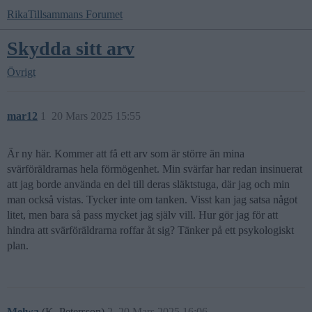
RikaTillsammans Forumet
Skydda sitt arv
Övrigt
mar12
1
20 Mars 2025 15:55
Är ny här. Kommer att få ett arv som är större än mina
svärföräldrarnas hela förmögenhet. Min svärfar har redan insinuerat
att jag borde använda en del till deras släktstuga, där jag och min
man också vistas. Tycker inte om tanken. Visst kan jag satsa något
litet, men bara så pass mycket jag själv vill. Hur gör jag för att
hindra att svärföräldrarna roffar åt sig? Tänker på ett psykologiskt
plan.
Melwa
(K. Petersson)
2
20 Mars 2025 16:06