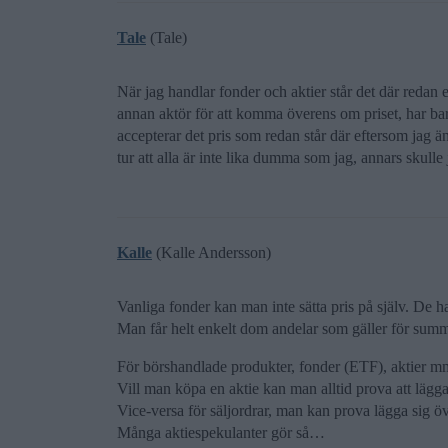
Tale
(Tale)
När jag handlar fonder och aktier står det där redan e
annan aktör för att komma överens om priset, har bara
accepterar det pris som redan står där eftersom jag 
tur att alla är inte lika dumma som jag, annars skulle ju 
Kalle
(Kalle Andersson)
Vanliga fonder kan man inte sätta pris på själv. De h
Man får helt enkelt dom andelar som gäller för summ
För börshandlade produkter, fonder (ETF), aktier mm 
Vill man köpa en aktie kan man alltid prova att lägga s
Vice-versa för säljordrar, man kan prova lägga sig öv
Många aktiespekulanter gör så…