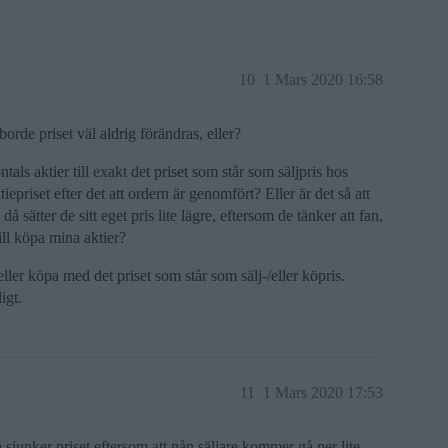
10
1 Mars 2020 16:58
borde priset väl aldrig förändras, eller?
als aktier till exakt det priset som står som säljpris hos
iepriset efter det att ordern är genomfört? Eller är det så att
 sätter de sitt eget pris lite lägre, eftersom de tänker att fan,
ill köpa mina aktier?
eller köpa med det priset som står som sälj-/eller köpris.
igt.
11
1 Mars 2020 17:53
sjunker priset eftersom att nån säljare kommer gå ner lite.