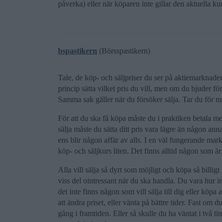
påverka) eller när köparen inte gillar den aktuella k
bspastikern
(Börsspastikern)
Tale, de köp- och säljpriser du ser på aktiemarknaden
princip sätta vilket pris du vill, men om du bjuder för 
Samma sak gäller när du försöker sälja. Tar du för my
För att du ska få köpa måste du i praktiken betala mer 
sälja måste du sätta ditt pris vara lägre än någon an
ens blir någon affär av alls. I en väl fungerande ma
köp- och säljkurs liten. Det finns alltid någon som är 
Alla vill sälja så dyrt som möjligt och köpa så billigt 
viss del ointressant när du ska handla. Du vara hur int
det inte finns någon som vill sälja till dig eller köp
att ändra priset, eller vänta på bättre tider. Fast om 
gång i framtiden. Eller så skulle du ha väntat i två ti