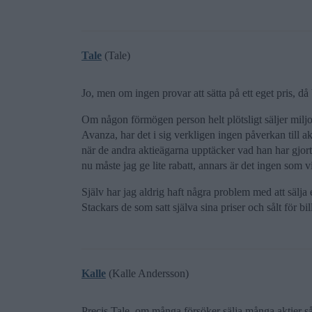
Tale
(Tale)
Jo, men om ingen provar att sätta på ett eget pris, då 
Om någon förmögen person helt plötsligt säljer miljont
Avanza, har det i sig verkligen ingen påverkan till akt
när de andra aktieägarna upptäcker vad han har gjort då
nu måste jag ge lite rabatt, annars är det ingen som v
Själv har jag aldrig haft några problem med att sälja 
Stackars de som satt själva sina priser och sålt för bill
Kalle
(Kalle Andersson)
Precis Tale, om många försöker sälja många aktier så 