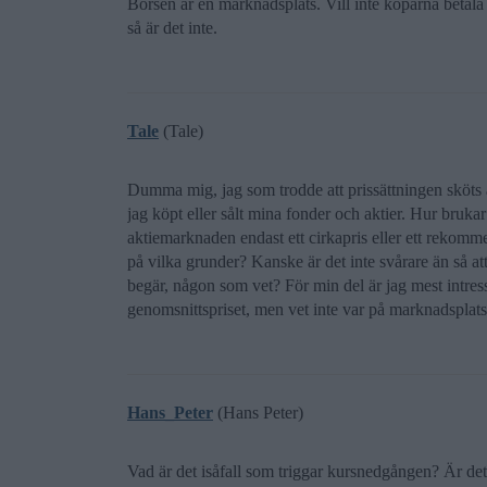
Börsen är en marknadsplats. Vill inte köparna betala 
så är det inte.
Tale
(Tale)
Dumma mig, jag som trodde att prissättningen sköts aut
jag köpt eller sålt mina fonder och aktier. Hur bruka
aktiemarknaden endast ett cirkapris eller ett rekommen
på vilka grunder? Kanske är det inte svårare än så at
begär, någon som vet? För min del är jag mest intre
genomsnittspriset, men vet inte var på marknadsplats
Hans_Peter
(Hans Peter)
Vad är det isåfall som triggar kursnedgången? Är det n