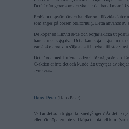
Det här fungerar som det ska när det handlar om lik
Problem uppstår när det handlar om illikvida aktier 
som anges på börsen otillförlitlig. Detta används av s
De köper en illikvid aktie och börjar skicka ut posi
handla med sigsjälva. Detta kan pågå några timmar el
varpå skojarna kan sälja av sitt innehav till stor vi
Det hände med Hufvudstaden C för några år sen. En 
C-aktien är inte det och kunde lätt utnyttjas av skoj
avnoteras.
Hans_Peter
(Hans Peter)
Vad är det som triggar kursnedgången? År det när jag 
eller när köparen inte vill köpa till aktuell kurd (so