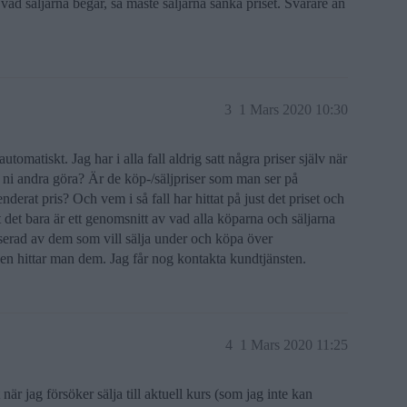
vad säljarna begär, så måste säljarna sänka priset. Svårare än
3
1 Mars 2020 10:30
omatiskt. Jag har i alla fall aldrig satt några priser själv när
r ni andra göra? Är de köp-/säljpriser som man ser på
derat pris? Och vem i så fall har hittat på just det priset och
t det bara är ett genomsnitt av vad alla köparna och säljarna
sserad av dem som vill sälja under och köpa över
en hittar man dem. Jag får nog kontakta kundtjänsten.
4
1 Mars 2020 11:25
är jag försöker sälja till aktuell kurs (som jag inte kan