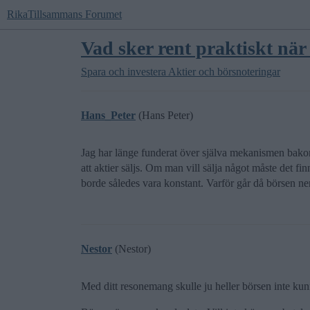
RikaTillsammans Forumet
Vad sker rent praktiskt när
Spara och investera
Aktier och börsnoteringar
Hans_Peter
(Hans Peter)
Jag har länge funderat över själva mekanismen bako
att aktier säljs. Om man vill sälja något måste det f
borde således vara konstant. Varför går då börsen ne
Nestor
(Nestor)
Med ditt resonemang skulle ju heller börsen inte ku