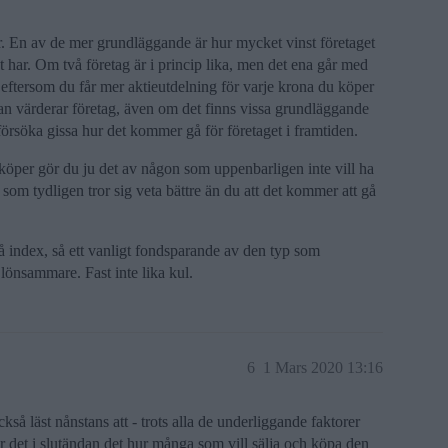
r. En av de mer grundläggande är hur mycket vinst företaget
et har. Om två företag är i princip lika, men det ena går med
e eftersom du får mer aktieutdelning för varje krona du köper
an värderar företag, även om det finns vissa grundläggande
försöka gissa hur det kommer gå för företaget i framtiden.
köper gör du ju det av någon som uppenbarligen inte vill ha
n som tydligen tror sig veta bättre än du att det kommer att gå
slå index, så ett vanligt fondsparande av den typ som
önsammare. Fast inte lika kul.
6
1 Mars 2020 13:16
så läst nånstans att - trots alla de underliggande faktorer
 det i slutändan det hur många som vill sälja och köpa den