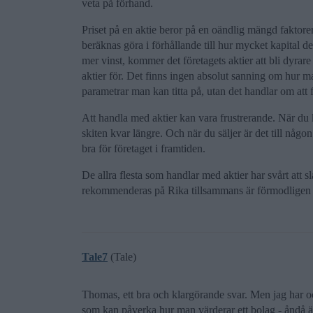
veta på förhand.
Priset på en aktie beror på en oändlig mängd faktore
beräknas göra i förhållande till hur mycket kapital d
mer vinst, kommer det företagets aktier att bli dyrar
aktier för. Det finns ingen absolut sanning om hur m
parametrar man kan titta på, utan det handlar om att 
Att handla med aktier kan vara frustrerande. När du 
skiten kvar längre. Och när du säljer är det till någo
bra för företaget i framtiden.
De allra flesta som handlar med aktier har svårt att 
rekommenderas på Rika tillsammans är förmodligen l
Tale7
(Tale)
Thomas, ett bra och klargörande svar. Men jag har ock
som kan påverka hur man värderar ett bolag - åndå är