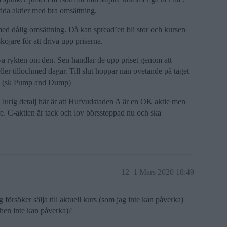
vida aktier med bra omsättning.
med dålig omsättning. Då kan spread’en bli stor och kursen
kojare för att driva upp priserna.
tiva rykten om den. Sen handlar de upp priset genom att
ler tillochmed dagar. Till slut hoppar nån ovetande på tåget
nst. (sk Pump and Dump)
lurig detalj här är att Hufvudstaden A är en OK aktie men
are. C-aktien är tack och lov börsstoppad nu och ska
12
1 Mars 2020 18:49
försöker sälja till aktuell kurs (som jag inte kan påverka)
m hen inte kan påverka)?