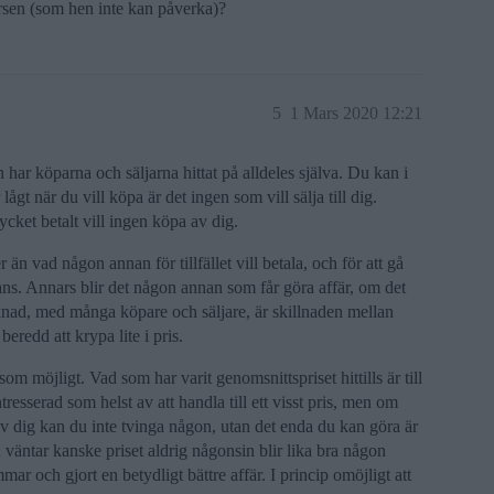
ursen (som hen inte kan påverka)?
5
1 Mars 2020 12:21
 har köparna och säljarna hittat på alldeles själva. Du kan i
lågt när du vill köpa är det ingen som vill sälja till dig.
cket betalt vill ingen köpa av dig.
än vad någon annan för tillfället vill betala, och för att gå
nans. Annars blir det någon annan som får göra affär, om det
rknad, med många köpare och säljare, är skillnaden mellan
beredd att krypa lite i pris.
som möjligt. Vad som har varit genomsnittspriset hittills är till
resserad som helst av att handla till ett visst pris, men om
a av dig kan du inte tvinga någon, utan det enda du kan göra är
du väntar kanske priset aldrig någonsin blir lika bra någon
mmar och gjort en betydligt bättre affär. I princip omöjligt att