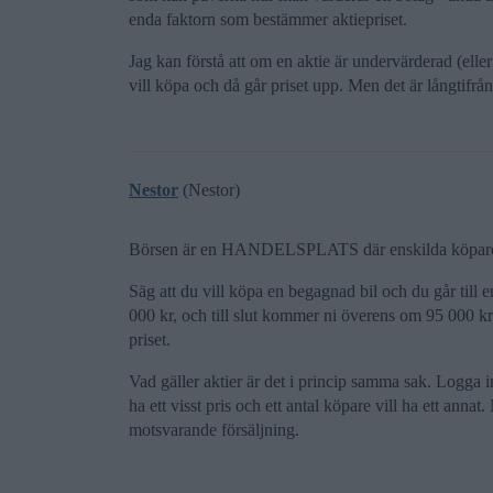
enda faktorn som bestämmer aktiepriset.
Jag kan förstå att om en aktie är undervärderad (el
vill köpa och då går priset upp. Men det är långtifrån 
Nestor
(Nestor)
Börsen är en HANDELSPLATS där enskilda köpare o
Säg att du vill köpa en begagnad bil och du går till 
000 kr, och till slut kommer ni överens om 95 000 k
priset.
Vad gäller aktier är det i princip samma sak. Logga in 
ha ett visst pris och ett antal köpare vill ha ett anna
motsvarande försäljning.