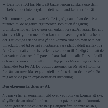
Bara för att AI har blivit allt bättre genom att skala upp dem,
behöver det inte betyda att detta samband kommer fortsätta.
Min summering av allt ovan skulle jag säga att enbart den sista
punkten av de negativa argumenten som är en långsiktig
bromskloss för AI. De övriga kan enkelt göra att AI tappar fler år i
sin utveckling, men med tiden kommer utvecklingen hämta hem
det. Det övriga i denna lista går att komma runt om man bara har
tillräckligt med tid på sig att optimera våra idag väldigt ineffektiva
AI. Orsaken att vi inte har effektiviserat dem tillräckligt än är att det
har varit enklare och billigare att bara skala upp allt. Det skulle till
och med kunna vara så att en tillfällig paus i Moores lag skulle vara
långsiktigt bra för AI. De positiva argumenten för att AI kommer
fortsätta att utvecklas exponentiellt är så starka att det är svårt för
mig att tvivla på en explosionsartad utveckling.
Den ekonomiska delen av AI.
Nu när vi har en gemensam bild över vad som kan komma att ske,
så gäller det att förstå hur detta kommer påverka våran ekonomi.
För att göra det lite enklare har jag angivit årtal snarare än steg.