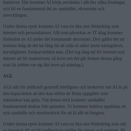
framöver. Här kommer AI börja användas i allt fler olika lösningar,
och bli en fundamental del av samhället, ekonomin och
utvecklingen.
Under denna epok kommer AI vara en lika stor förändring som
internet och persondatorer. Allt som påverkas av IT idag kommer
förändras av AI under det kommande decenniet. Den gäller det att
komma ihåg att det tar lång tid att rulla ut saker inom näringslivet,
myndigheter, forskarvärlden mm. (Det tog lång tid för internet och
datorer att bli mainstream, så även om det går fortare denna gång
som lär jobbet var sig likt även på måndag.)
AGI
.
AGI står för artificiell generell intelligens och beskriver när AI är på
den kapaciteten att den kan utföra de flesta uppgifter som
människor kan göra. Vid denna nivå kommer samhället
fundamentalt ändras från grunden. Vi kommer behöva uppfinna ett
nytt samhälle och styrelseskick för att få allt att fungera.
Under denna epok kommer AI vara en lika stor förändring som när
vi övergick till att bli jordbrukare istället för jägare och samlare. På