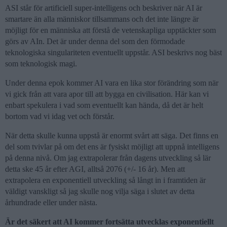
ASI står för artificiell super-intelligens och beskriver när AI är
smartare än alla människor tillsammans och det inte längre är
möjligt för en människa att förstå de vetenskapliga upptäckter som
görs av AIn. Det är under denna del som den förmodade
teknologiska singulariteten eventuellt uppstår. ASI beskrivs nog bäst
som teknologisk magi.
Under denna epok kommer AI vara en lika stor förändring som när
vi gick från att vara apor till att bygga en civilisation. Här kan vi
enbart spekulera i vad som eventuellt kan hända, då det är helt
bortom vad vi idag vet och förstår.
När detta skulle kunna uppstå är enormt svårt att säga. Det finns en
del som tvivlar på om det ens är fysiskt möjligt att uppnå intelligens
på denna nivå. Om jag extrapolerar från dagens utveckling så lär
detta ske 45 år efter AGI, alltså 2076 (+/- 16 år). Men att
extrapolera en exponentiell utveckling så långt in i framtiden är
väldigt vanskligt så jag skulle nog vilja säga i slutet av detta
århundrade eller under nästa.
Är det säkert att AI kommer fortsätta utvecklas exponentiellt