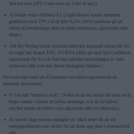
lika bra som GPT-3 men bara en 3-del så stor.)
AI börjar redan förbättra AI. (AlphaTensor kunde optimera
grafikkort (och TPU) så de blev 8,5% (10%) snabbare på att
utföra AI-beräkningar utan att ändra hårdvaran, algoritmen eller
datan.)
Allt fler företag börjar utveckla hårdvara anpassad enbart för AI.
(Google har skapat TPU, NVIDIA håller på med nya Grafikkort
optimerade för AI och Intel har påbörjat utvecklingen av anti-
synkrona chip som mer liknar biologiska hjärnor.)
Det som talar emot att AI kommer utvecklas exponentiellt de
närmaste decennium.
Vi har nått “memory-wall”. (Vilket är att det börjar bli svårt att få
högre minne i datorn att jobba samtidigt, och då AI kräver
mycket minne så behövs nya algoritmer eller ny hårdvara.)
AI kräver idag enorma mängder el, vilket leder till att vår
energiproduktion inte räcker för att skala upp dem i exponentiell
takt.