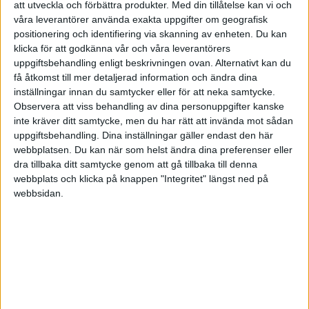
förbättrad användarvänlighet. GPT-3 har ett API som man kan
att utveckla och förbättra produkter.
Med din tillåtelse kan vi och
använda sig av för att bygga en produkt till kund, eller Stable
våra leverantörer använda exakta uppgifter om geografisk
Diffusion som är en open source AI.
positionering och identifiering via skanning av enheten. Du kan
klicka för att godkänna vår och våra leverantörers
Under denna tidsperiod är risken stor att allt fler bolag kommer vilja
uppgiftsbehandling enligt beskrivningen ovan. Alternativt kan du
hoppa på AI-trenden och starta upp olika AI-projekt. Jag höjer ett
få åtkomst till mer detaljerad information och ändra dina
varningens finger för dessa, risken är stor att de flesta blir
inställningar innan du samtycker eller för att neka samtycke.
kostsamma utan att leda till någon avkastning på investerat kapital.
Observera att viss behandling av dina personuppgifter kanske
Exempel på dåliga projekt idag är en AI som kan ta beställningar på
inte kräver ditt samtycke, men du har rätt att invända mot sådan
en restaurang, det är enklare, billigare och mer riskfritt att bara
uppgiftsbehandling. Dina inställningar gäller endast den här
bygga en bra app istället. Enda orsaken till att använda en AI till
webbplatsen. Du kan när som helst ändra dina preferenser eller
dra tillbaka ditt samtycke genom att gå tillbaka till denna
detta idag är för att det vore coolt.
webbplats och klicka på knappen "Integritet" längst ned på
För den som vill investera i AI under denna epok så finns det nog
webbsidan.
inte så många bra alternativ, AI-fonder lär inte vara någon lösning
även om de kommer säljas in som det av förvaltare. Indexfonder är
troligen det enda alternativet, för det är svårt att veta vilka bolag
som kommer tälja guld från AI. Dessutom är några av de bolag som
utvecklar AIn redan gigantiska och andra är inte börsnoterade, men
några av de stora spelarna inom AI är:
Deepmind (Inte börsnoterat.)