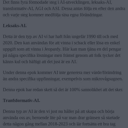
Det finns fyra förmodade steg i AI-utvecklingen, leksaks-AI,
transformativ-AI, AGI och ASI. Dessa antas följa en efter den andra
och varje steg kommer medfölja sina egna förändringar.
Leksaks-AI.
Detta är den typ av AI vi har haft från ungefär 1990 till och med
2020. Den kan användas för att vinna i schack eller lösa en enkel
uppgift som att vinna i Jeopardy. Här kan man tjäna en del pengar
på några specifika lösningar men främst genom att folk tycker det
känns kul och häftigt att det just är en AI.
Under denna epok kommer AI inte generera mer värde/förändring
än andra specifika uppfinningar, exempelvis som mikrovågsugnen.
Denna epok har redan skett så det är 100% sannolikhet att det sker.
Tranfsformativ-AI.
Denna typ av AI är den vi just nu håller på att skapa och börja
använda oss av, beroende lite på var man drar gränsen så startade
detta någon gång mellan 2018-2023 och lär fortsätta ett bra tag