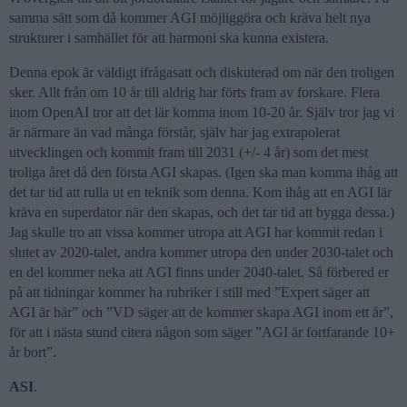
samma sätt som då kommer AGI möjliggöra och kräva helt nya
strukturer i samhället för att harmoni ska kunna existera.
Denna epok är väldigt ifrågasatt och diskuterad om när den troligen
sker. Allt från om 10 år till aldrig har förts fram av forskare. Flera
inom OpenAI tror att det lär komma inom 10-20 år. Själv tror jag vi
är närmare än vad många förstår, själv har jag extrapolerat
utvecklingen och kommit fram till 2031 (+/- 4 år) som det mest
troliga året då den första AGI skapas. (Igen ska man komma ihåg att
det tar tid att rulla ut en teknik som denna. Kom ihåg att en AGI lär
kräva en superdator när den skapas, och det tar tid att bygga dessa.)
Jag skulle tro att vissa kommer utropa att AGI har kommit redan i
slutet av 2020-talet, andra kommer utropa den under 2030-talet och
en del kommer neka att AGI finns under 2040-talet. Så förbered er
på att tidningar kommer ha rubriker i still med ”Expert säger att
AGI är här” och ”VD säger att de kommer skapa AGI inom ett år”,
för att i nästa stund citera någon som säger ”AGI är fortfarande 10+
år bort”.
ASI
.