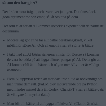
så som den har gjort?
Det är den stora frågan, och svaret vet ju ingen. Det finns dock
goda argument för och emot, så låt oss titta på dem.
Det som talar för att AI kommer utvecklas exponentiellt de närmaste
decennium.
Moores lag gör att vi får allt bättre beräkningskraft, vilket
möjliggör större AI. Och all empiri visar att större är bättre.
I takt med att AI börjar generera vinster för företag så kommer
de vara beredda på att lägga alltmer pengar på AI. Detta gör att
AI kommer bli ännu bättre och någon mer AI-vinter är väldigt
osannolik.
Flera AI uppvisar redan att mer data inte alltid är nödvändigt om
man tränar dem rätt. (PaLM blev motsvarande bra på Python
med mindre mängd data än Codex, ChatGPT visar att bättre data
är viktigare än mycket data.)
Man blir allt bättre på att bygga effektiva AI. (Claude är nästan