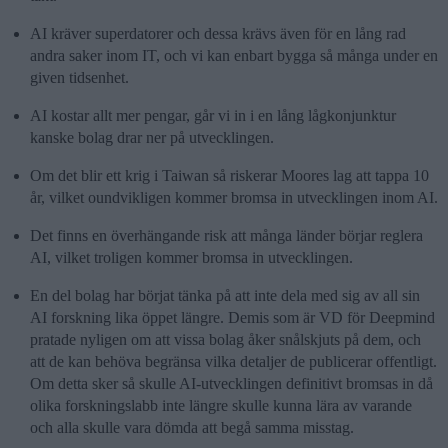
AI kräver superdatorer och dessa krävs även för en lång rad
andra saker inom IT, och vi kan enbart bygga så många under en
given tidsenhet.
AI kostar allt mer pengar, går vi in i en lång lågkonjunktur
kanske bolag drar ner på utvecklingen.
Om det blir ett krig i Taiwan så riskerar Moores lag att tappa 10
år, vilket oundvikligen kommer bromsa in utvecklingen inom AI.
Det finns en överhängande risk att många länder börjar reglera
AI, vilket troligen kommer bromsa in utvecklingen.
En del bolag har börjat tänka på att inte dela med sig av all sin
AI forskning lika öppet längre. Demis som är VD för Deepmind
pratade nyligen om att vissa bolag åker snålskjuts på dem, och
att de kan behöva begränsa vilka detaljer de publicerar offentligt.
Om detta sker så skulle AI-utvecklingen definitivt bromsas in då
olika forskningslabb inte längre skulle kunna lära av varande
och alla skulle vara dömda att begå samma misstag.