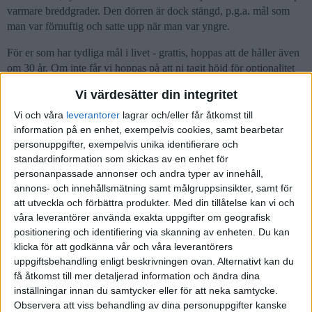
varmare breddgrader. Den dörren är dock stängd, p.g.a. mål som
man var förnuftig och satte upp när man var yngre.
För er som har tydliga mål i livet - grattis, hoppas att de håller även
om 30 år. Om inte får vi hoppas på att ni tagit höjd för optionalitet
då. Ett sista medskick är att livet sällan blir som man tänkt sig. Att
Vi värdesätter din integritet
då planera ens mål långt i förväg kräver mot eller dumdristighet.
Vi och våra
leverantorer
lagrar och/eller får åtkomst till
(Ber om ursäkt för ev. sämre formuleringar, som småbarnsförälder
information på en enhet, exempelvis cookies, samt bearbetar
får man utnyttja de korta luckorna man får för att skriva. Detta var
personuppgifter, exempelvis unika identifierare och
heller ingen kritik mot RT, det är ok att tänka “fel” i bland.)
standardinformation som skickas av en enhet för
personanpassade annonser och andra typer av innehåll,
18 gillningar
annons- och innehållsmätning samt målgruppsinsikter, samt för
att utveckla och förbättra produkter.
Med din tillåtelse kan vi och
våra leverantörer använda exakta uppgifter om geografisk
positionering och identifiering via skanning av enheten. Du kan
angaudlinn
(Ömsint men skojfrisk)
46
3 Januari 2023 09:40
klicka för att godkänna vår och våra leverantörers
uppgiftsbehandling enligt beskrivningen ovan. Alternativt kan du
få åtkomst till mer detaljerad information och ändra dina
StiggeStark:
inställningar innan du samtycker eller för att neka samtycke.
Observera att viss behandling av dina personuppgifter kanske
Oj oj vad förvirrat detta blev. Man förändring skall ju bära