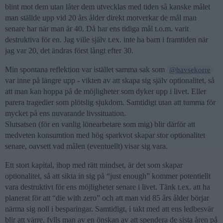
blint mot dem utan låter dem utvecklas med tiden så kanske målet
man ställde upp vid 20 års ålder direkt motverkar de mål man
senare har när man är 40. Då har ens tidiga mål t.o.m. varit
destruktiva för en. Jag ville själv t.ex. inte ha barn i framtiden när
jag var 20, det ändras först långt efter 30.
Min spontana reflektion var istället samma sak som
@havsekorre
var inne på längre upp - vikten av att skapa sig själv optionalitet, så
att man kan hoppa på de möjligheter som dyker upp i livet. Eller
parera tragedier som plötslig sjukdom. Samtidigt utan att tumma för
mycket på ens nuvarande livssituation.
Slutsatsen (för en vanlig lönearbetare som mig) blir därför att
medveten konsumtion med hög sparkvot skapar stor optionalitet
senare, oavsett vad målen (eventuellt) visar sig vara.
Ett stort kapital, ihop med rätt mindset, är det som skapar
optionalitet, så att sikta in sig på “just enough” kommer potentiellt
vara destruktivt för ens möjligheter senare i livet. Tänk t.ex. att ha
planerat för att “die with zero” och att man vid 85 års ålder börjar
närma sig noll i besparingar. Samtidigt, i takt med att ens ledbesvär
blir att värre, fylls man av en önskan av att spendera de sista åren på