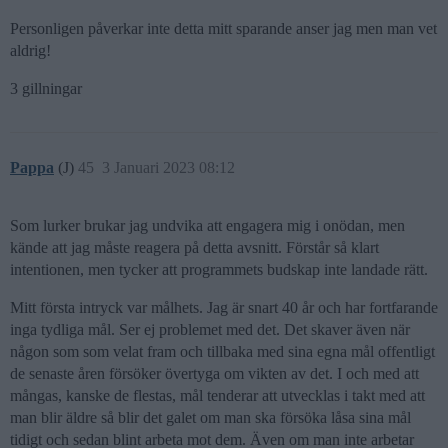
Personligen påverkar inte detta mitt sparande anser jag men man vet
aldrig!
3 gillningar
Pappa
(J)
45
3 Januari 2023 08:12
Som lurker brukar jag undvika att engagera mig i onödan, men
kände att jag måste reagera på detta avsnitt. Förstår så klart
intentionen, men tycker att programmets budskap inte landade rätt.
Mitt första intryck var målhets. Jag är snart 40 år och har fortfarande
inga tydliga mål. Ser ej problemet med det. Det skaver även när
någon som som velat fram och tillbaka med sina egna mål offentligt
de senaste åren försöker övertyga om vikten av det. I och med att
mångas, kanske de flestas, mål tenderar att utvecklas i takt med att
man blir äldre så blir det galet om man ska försöka låsa sina mål
tidigt och sedan blint arbeta mot dem. Även om man inte arbetar