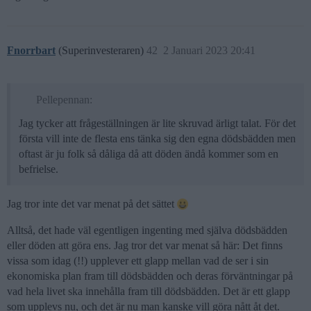
Fnorrbart
(Superinvesteraren)
42
2 Januari 2023 20:41
Pellepennan:
Jag tycker att frågeställningen är lite skruvad ärligt talat. För det
första vill inte de flesta ens tänka sig den egna dödsbädden men
oftast är ju folk så dåliga då att döden ändå kommer som en
befrielse.
Jag tror inte det var menat på det sättet
Alltså, det hade väl egentligen ingenting med själva dödsbädden
eller döden att göra ens. Jag tror det var menat så här: Det finns
vissa som idag (!!) upplever ett glapp mellan vad de ser i sin
ekonomiska plan fram till dödsbädden och deras förväntningar på
vad hela livet ska innehålla fram till dödsbädden. Det är ett glapp
som upplevs nu, och det är nu man kanske vill göra nått åt det.