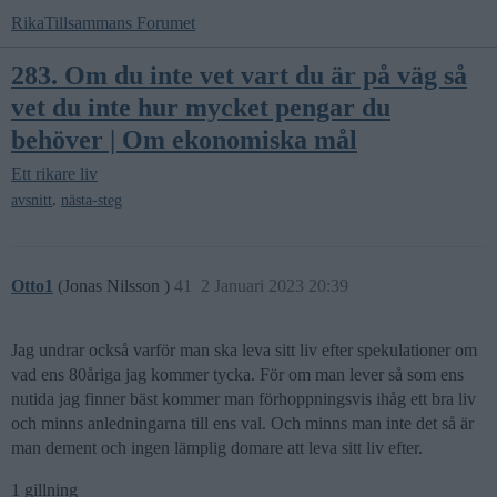
RikaTillsammans Forumet
283. Om du inte vet vart du är på väg så
vet du inte hur mycket pengar du
behöver | Om ekonomiska mål
Ett rikare liv
,
avsnitt
nästa-steg
Otto1
(Jonas Nilsson )
41
2 Januari 2023 20:39
Jag undrar också varför man ska leva sitt liv efter spekulationer om
vad ens 80åriga jag kommer tycka. För om man lever så som ens
nutida jag finner bäst kommer man förhoppningsvis ihåg ett bra liv
och minns anledningarna till ens val. Och minns man inte det så är
man dement och ingen lämplig domare att leva sitt liv efter.
1 gillning