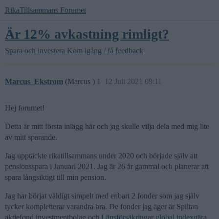
RikaTillsammans Forumet
Är 12% avkastning rimligt?
Spara och investera
Kom igång / få feedback
Marcus_Ekstrom
(Marcus )
1
12 Juli 2021 09:11
Hej forumet!
Detta är mitt första inlägg här och jag skulle vilja dela med mig lite
av mitt sparande.
Jag upptäckte rikatillsammans under 2020 och började själv att
pensionsspara i Januari 2021. Jag är 26 år gammal och planerar att
spara långsiktigt till min pension.
Jag har börjat väldigt simpelt med enbart 2 fonder som jag själv
tycker kompletterar varandra bra. De fonder jag äger är Spiltan
aktiefond investmentbolag och
Länsförsäkringar global indexnära
.