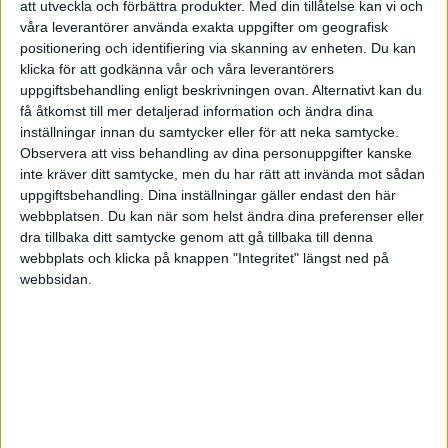
att utveckla och förbättra produkter.
Med din tillåtelse kan vi och
2 gillningar
våra leverantörer använda exakta uppgifter om geografisk
positionering och identifiering via skanning av enheten. Du kan
klicka för att godkänna vår och våra leverantörers
Greger
(Greger )
9
12 Juli 2021 09:37
uppgiftsbehandling enligt beskrivningen ovan. Alternativt kan du
få åtkomst till mer detaljerad information och ändra dina
inställningar innan du samtycker eller för att neka samtycke.
För att balansera upp lite,
Observera att viss behandling av dina personuppgifter kanske
inte kräver ditt samtycke, men du har rätt att invända mot sådan
Min uppfattning är att vi som hänger på rikatillsammans generellt
uppgiftsbehandling. Dina inställningar gäller endast den här
har en ganska försiktig, förnuftig och nykter syn på världen. Man
webbplatsen. Du kan när som helst ändra dina preferenser eller
skulle nog beskriva sig som realist snarare än optimist. Detta
dra tillbaka ditt samtycke genom att gå tillbaka till denna
illustreras bland annat genom att man intresserar sig för vad
webbplats och klicka på knappen "Integritet" längst ned på
forskningen säger, men också att man pratar en hel del om risk. Det
webbsidan.
skiner igenom som mest när forumet ibland pratar om att hamstra
ädelmetaller inför en krasch eller att prepping kan vara spännande.
Johann hänvisar ovan till en rapport från Credit suisse. Intressant
material, men det är väl troligen skriven av folk som arbetar med
risk management -inte av folk som arbetar med ‘potential
management’ (finns det sånt folk)?
Folk som hänger här har som strategi att långsiktigt bygga en stark