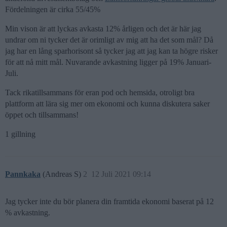
Fördelningen är cirka 55/45%
Min vison är att lyckas avkasta 12% årligen och det är här jag
undrar om ni tycker det är orimligt av mig att ha det som mål? Då
jag har en lång sparhorisont så tycker jag att jag kan ta högre risker
för att nå mitt mål. Nuvarande avkastning ligger på 19% Januari-
Juli.
Tack rikatillsammans för eran pod och hemsida, otroligt bra
plattform att lära sig mer om ekonomi och kunna diskutera saker
öppet och tillsammans!
1 gillning
Pannkaka
(Andreas S)
2
12 Juli 2021 09:14
Jag tycker inte du bör planera din framtida ekonomi baserat på 12
% avkastning.