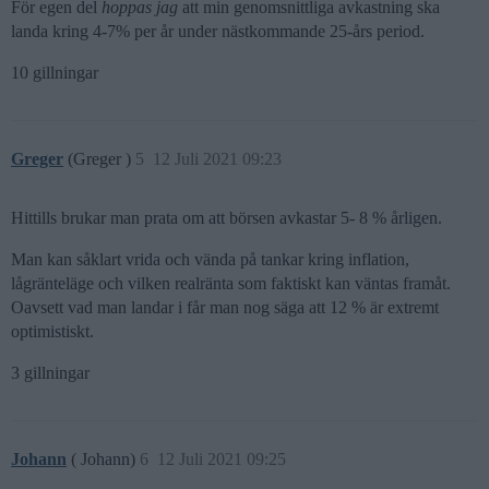
För egen del
hoppas jag
att min genomsnittliga avkastning ska
landa kring 4-7% per år under nästkommande 25-års period.
10 gillningar
Greger
(Greger )
5
12 Juli 2021 09:23
Hittills brukar man prata om att börsen avkastar 5- 8 % årligen.
Man kan såklart vrida och vända på tankar kring inflation,
lågränteläge och vilken realränta som faktiskt kan väntas framåt.
Oavsett vad man landar i får man nog säga att 12 % är extremt
optimistiskt.
3 gillningar
Johann
( Johann)
6
12 Juli 2021 09:25