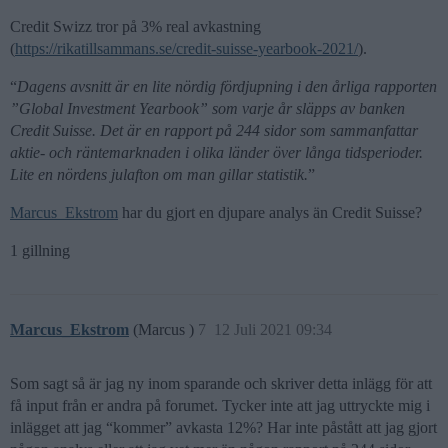
Credit Swizz tror på 3% real avkastning
(
https://rikatillsammans.se/credit-suisse-yearbook-2021/
).
“
Dagens avsnitt är en lite nördig fördjupning i den årliga rapporten
”Global Investment Yearbook” som varje år släpps av banken
Credit Suisse. Det är en rapport på 244 sidor som sammanfattar
aktie- och räntemarknaden i olika länder över långa tidsperioder.
Lite en nördens julafton om man gillar statistik.
”
Marcus_Ekstrom
har du gjort en djupare analys än Credit Suisse?
1 gillning
Marcus_Ekstrom
(Marcus )
7
12 Juli 2021 09:34
Som sagt så är jag ny inom sparande och skriver detta inlägg för att
få input från er andra på forumet. Tycker inte att jag uttryckte mig i
inlägget att jag “kommer” avkasta 12%? Har inte påstått att jag gjort