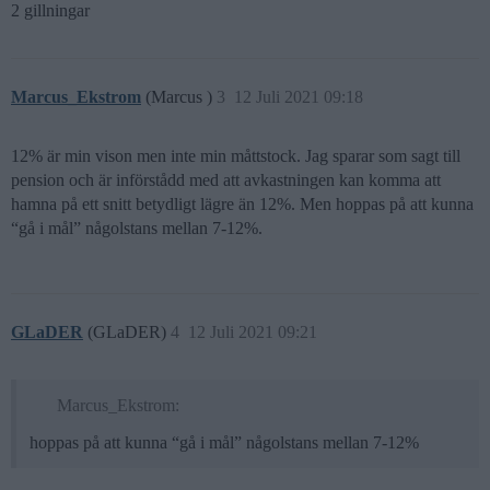
2 gillningar
Marcus_Ekstrom
(Marcus )
3
12 Juli 2021 09:18
12% är min vison men inte min måttstock. Jag sparar som sagt till
pension och är införstådd med att avkastningen kan komma att
hamna på ett snitt betydligt lägre än 12%. Men hoppas på att kunna
“gå i mål” någolstans mellan 7-12%.
GLaDER
(GLaDER)
4
12 Juli 2021 09:21
Marcus_Ekstrom:
hoppas på att kunna “gå i mål” någolstans mellan 7-12%