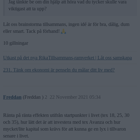
Jag tänkte be om din hjälp att höra vad du tycker skulle vara
viktigast att ta upp?
Låt oss brainstorma tillsammans, ingen idé är för bra, dålig, dum
eller smart. Tack på förhand!
10 gillningar
Utkast på det nya RikaTillsammans-ramverket | Låt oss samskapa
231. Tänk om ekonomi är penseln du målar ditt liv med?
Freddan
(Freddan )
2
22 November 2021 05:34
Ränta på ränta effekten utifrån startpunkter i livet (tex 18, 25, 30
och 35), hur lätt det är att investera med tex Avanza och hur
mycket/lite kapital som krävs för att kunna ge en lyx i tillvaron
senare i livet.