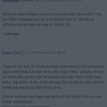
Pannkaka
(Andreas S)
4
22 November 2021 06:26
Ränta-på-ränta-effekten med en Globalfond eller Lysa också. Visa
hur 500kr i månaden gör på 30 år jämfört med 20. Det blir ju
skillnaden på att börja när man är 18 eller 28.
2 gillningar
Lynx
(Lynx)
5
22 November 2021 06:41
Frågan är hur man får en ekonomiskt ointresserad att bli intresserad.
Jag kommer ihåg från mitt första jobb att de ”äldre” pratade om vad
de skulle göra om de vann 10 miljoner på Lotto. Flera skulle sluta
jobba. Jag tänkte att det skulle inte jag. Det var kul att jobba och det
trodde jag nog att jag alltid skulle tycka.
Kanske behöver man lägga upp det så att det funkar även om man
förblir ointresserad?
Ex.vis som olika punkter/regler?