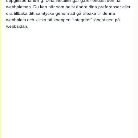
uppgiftsbehandling. Dina inställningar gäller endast den här
menar då särskilt utifrån att avsnitten ska fungera fristående och bli
webbplatsen. Du kan när som helst ändra dina preferenser eller
sökbara på de begrepp som folk söker på:
dra tillbaka ditt samtycke genom att gå tillbaka till denna
webbplats och klicka på knappen "Integritet" längst ned på
Premiepension
webbsidan.
Privat penson
Månadssparande (inkl. ränta på ränta)
Engångssparande av en större summa (arv etc.)
Att sätta upp en buffert
Att köpa bostad
Jag tänker att varje avsnitt borde ha en sida på bloggen med
hjälpresurser. Jag menar då räknesnurror för att få fram olika typer
av summor. Det skulle då kunna handla om:
Om jag sparar X kronor i månaden till pension - hur mycket blir
det per månad?
Om jag sparar X kronor i månaden till ett sparmål - hur mycket
pengar blir det på Y år, alternativt hur många år tar det att få i
hop Z kr?
Om jag sparar X kronor i månaden till bostad - hur mycket
pengar blir det på Y år och hur mycket kan jag ungefär köpa