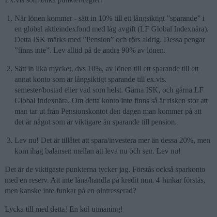
När lönen kommer - sätt in 10% till ett långsiktigt ”sparande” i
en global aktieindexfond med låg avgift (LF Global Indexnära).
Detta ISK märks med ”Pension” och rörs aldrig. Dessa pengar
”finns inte”. Lev alltid på de andra 90% av lönen.
Sätt in lika mycket, dvs 10%, av lönen till ett sparande till ett
annat konto som är långsiktigt sparande till ex.vis.
semester/bostad eller vad som helst. Gärna ISK, och gärna LF
Global Indexnära. Om detta konto inte finns så är risken stor att
man tar ut från Pensionskontot den dagen man kommer på att
det är något som är viktigare än sparande till pension.
Lev nu! Det är tillåtet att spara/investera mer än dessa 20%, men
kom ihåg balansen mellan att leva nu och sen. Lev nu!
Det är de viktigaste punkterna tycker jag. Förstås också sparkonto
med en reserv. Att inte låna/handla på kredit mm. 4-hinkar förstås,
men kanske inte funkar på en ointresserad?
Lycka till med detta! En kul utmaning!