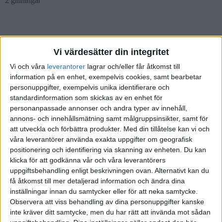
2 gillningar
Adde
(AdrianG)
7
22 November 2021 07:53
Vi värdesätter din integritet
Vi och våra
leverantorer
lagrar och/eller får åtkomst till
Relaterat till ränta-på-ränta men inte den tekniska biten.
information på en enhet, exempelvis cookies, samt bearbetar
Det finns risk att någon ungvuxen lyssnar på er serie, sätter igång
personuppgifter, exempelvis unika identifierare och
och sedan efter ett eller två år ger upp för att det inte gav så mycket.
standardinformation som skickas av en enhet för
personanpassade annonser och andra typer av innehåll,
Ni kan påpeka att värdet ligger i beteendet och inte i ett saldo på ett
annons- och innehållsmätning samt målgruppsinsikter, samt för
konto. Pengarna kommer komma automatiskt i ett senare läge som
att utveckla och förbättra produkter.
Med din tillåtelse kan vi och
inte ännu finns på horisonten och inte heller om ett år.
våra leverantörer använda exakta uppgifter om geografisk
2 gillningar
positionering och identifiering via skanning av enheten. Du kan
klicka för att godkänna vår och våra leverantörers
uppgiftsbehandling enligt beskrivningen ovan. Alternativt kan du
få åtkomst till mer detaljerad information och ändra dina
Anonym
(Anonym)
8
22 November 2021 08:53
inställningar innan du samtycker eller för att neka samtycke.
Observera att viss behandling av dina personuppgifter kanske
inte kräver ditt samtycke, men du har rätt att invända mot sådan
Det måste väl vara baserat på områden för att bli begripligt. Jag