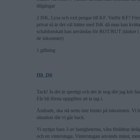
tillgångar
2 ISK, Lysa och exit pengar till KF. Varför KF? Förs
privat så är det väl bättre med ISK då man kan kvitta
schablonskatt kan användas för ROT/RUT (tänker i en
de inkomster)
1 gillning
Hit_Dit
Tack! Ja det är spretigt och det är nog dör jag kör fast
Får bli första uppgiften att ta tag i.
Ändrade, ska stå netto inte brutto på inkomsten. Vi ha
situation där vi går back.
Vi nyttjar bara 3 av fastigheterna, våra föräldrar del
och en vinterstuga. Vinterstugan används minst, men