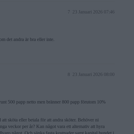
7
23 Januari 2026 07:46
om det andra är bra eller inte.
8
23 Januari 2026 08:00
dvs runt 500 papp netto men bränner 800 papp förutom 10%
d att sköta eller betala för att andra sköter. Behöver ni
nga veckor per år? Kan något vara ett alternativ att hyra
illvaro något. Och sänka fasta kostnader samt kapital bundet i