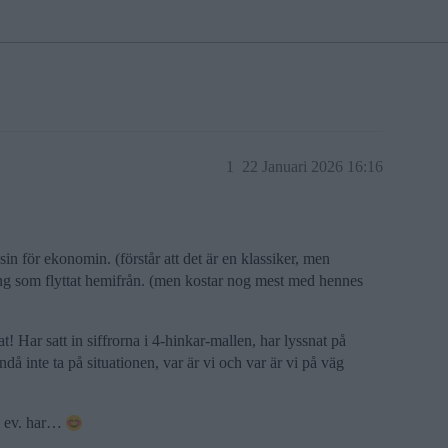
1
22 Januari 2026 16:16
n för ekonomin. (förstår att det är en klassiker, men
ing som flyttat hemifrån. (men kostar nog mest med hennes
t! Har satt in siffrorna i 4-hinkar-mallen, har lyssnat på
å inte ta på situationen, var är vi och var är vi på väg
ni ev. har…