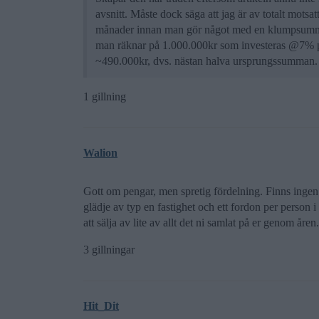
avsnitt. Måste dock säga att jag är av totalt motsa
månader innan man gör något med en klumpsumma,
man räknar på 1.000.000kr som investeras @7% per å
~490.000kr, dvs. nästan halva ursprungssumman
1 gillning
Walion
Gott om pengar, men spretig fördelning. Finns ingen
glädje av typ en fastighet och ett fordon per person 
att sälja av lite av allt det ni samlat på er genom åren.
3 gillningar
Hit_Dit