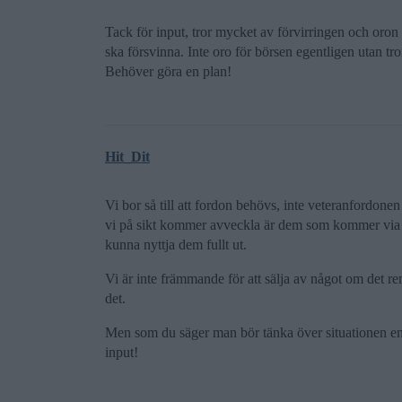
Tack för input, tror mycket av förvirringen och oron 
ska försvinna. Inte oro för börsen egentligen utan tro
Behöver göra en plan!
Hit_Dit
Vi bor så till att fordon behövs, inte veteranfordone
vi på sikt kommer avveckla är dem som kommer via sl
kunna nyttja dem fullt ut.
Vi är inte främmande för att sälja av något om det r
det.
Men som du säger man bör tänka över situationen en s
input!