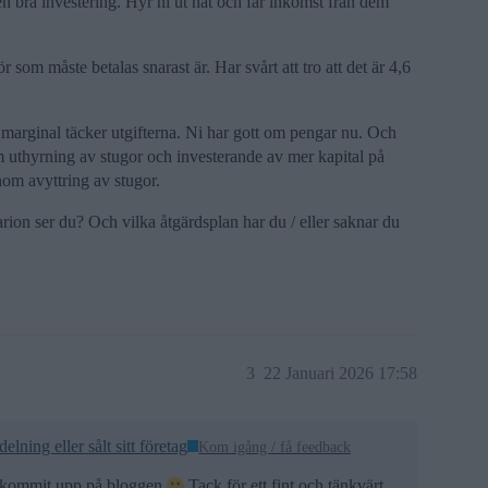
t en bra investering. Hyr ni ut nåt och får inkomst från dem
 som måste betalas snarast är. Har svårt att tro att det är 4,6
 marginal täcker utgifterna. Ni har gott om pengar nu. Och
 uthyrning av stugor och investerande av mer kapital på
nom avyttring av stugor.
arion ser du? Och vilka åtgärdsplan har du / eller saknar du
3
22 Januari 2026 17:58
ning eller sålt sitt företag
Kom igång / få feedback
te kommit upp på bloggen
Tack för ett fint och tänkvärt