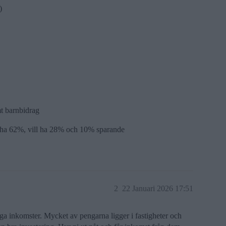
)
mt barnbidrag
er ha 62%, vill ha 28% och 10% sparande
2
22 Januari 2026 17:51
öga inkomster. Mycket av pengarna ligger i fastigheter och