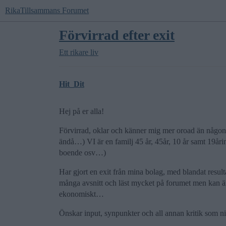
RikaTillsammans Forumet
Förvirrad efter exit
Ett rikare liv
Hit_Dit
Hej på er alla!
Förvirrad, oklar och känner mig mer oroad än någonsi
ändå…) VI är en familj 45 år, 45år, 10 år samt 19år
boende osv…)
Har gjort en exit från mina bolag, med blandat resulta
många avsnitt och läst mycket på forumet men kan änd
ekonomiskt…
Önskar input, synpunkter och all annan kritik som 