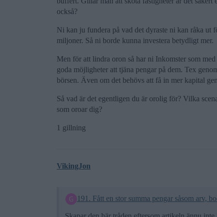
buffert. Gillar man att sköta fastigheter är det säker
också?
Ni kan ju fundera på vad det dyraste ni kan råka ut för
miljoner. Så ni borde kunna investera betydligt mer.
Men för att lindra oron så har ni Inkomster som med
goda möjligheter att tjäna pengar på dem. Tex genom
börsen. Även om det behövs att få in mer kapital ge
Så vad är det egentligen du är orolig för? Vilka scen
som oroar dig?
1 gillning
VikingJon
191. Fått en stor summa pengar såsom arv, bodel
Skapar den här tråden eftersom artikeln ännu in