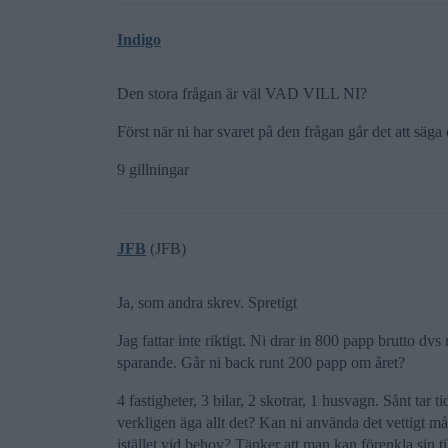
Indigo
Den stora frågan är väl VAD VILL NI?
Först när ni har svaret på den frågan går det att säga 
9 gillningar
JFB
(JFB)
Ja, som andra skrev. Spretigt
Jag fattar inte riktigt. Ni drar in 800 papp brutto 
sparande. Går ni back runt 200 papp om året?
4 fastigheter, 3 bilar, 2 skotrar, 1 husvagn. Sånt tar ti
verkligen äga allt det? Kan ni använda det vettigt må
istället vid behov? Tänker att man kan förenkla sin t