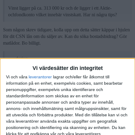
Vinst ligger på ca. 313 000 kr och de ligger i ett Aktie-
ochfondkonto vilket innebär vinstskatt. Har ni några tips?
Som någon skrev tidigare, kolla upp om detta sätter käppar i hjulen
för dit CSN lån om du säljer av. Kan du söka bostadsbidrag? Gör
matlådor. Bo billigt.
darius:
Vi värdesätter din integritet
vänta tills fonden åter (om någonsin) når sin tidigare all-time-
high, och sen avyttra,
Vi och våra
leverantorer
lagrar och/eller får åtkomst till
information på en enhet, exempelvis cookies, samt bearbetar
personuppgifter, exempelvis unika identifierare och
Lycka till med det xD. Försök inte marknadstima. Det funkar inte
standardinformation som skickas av en enhet för
för oss andra iaf.
personanpassade annonser och andra typer av innehåll,
Side-hustla vid sidan av studierna (Ränta på ränta effekten är
annons- och innehållsmätning samt målgruppsinsikter, samt för
fantastisk om man kommer igång tidigt, även om du bara kan spara
att utveckla och förbättra produkter.
Med din tillåtelse kan vi och
våra leverantörer använda exakta uppgifter om geografisk
småslantar i början. Vad du än gör, skaffa inte bil (dom är dyra i
positionering och identifiering via skanning av enheten. Du kan
drift).
klicka för att godkänna vår och våra leverantörers