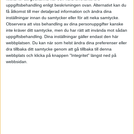
Investera i billiga globala indexfonder (NAV-fonder eller ETFer)
uppgiftsbehandling enligt beskrivningen ovan. Alternativt kan du
och månadsspar. satsar du allt i Tech som du gör nu så betar du på
få åtkomst till mer detaljerad information och ändra dina
att en branch ska slå snittet. Sådana bet betalar sig sällan. Pumpa in
inställningar innan du samtycker eller för att neka samtycke.
Observera att viss behandling av dina personuppgifter kanske
90% i SPDR MSCI World UCITS ETF och 10% iShares Core
inte kräver ditt samtycke, men du har rätt att invända mot sådan
MSCI EM IMI UCITS ETF USD (Acc) så får du en
uppgiftsbehandling. Dina inställningar gäller endast den här
marknadsviktad portfölj utan ESG selektering för ca 0,11%. Tycker
webbplatsen. Du kan när som helst ändra dina preferenser eller
du ETFer är bökiga så kör 90% i
Avanza Global
och 10 I Avanza
dra tillbaka ditt samtycke genom att gå tillbaka till denna
Emerging markets. Du kan alltid krydda till portföljen med
webbplats och klicka på knappen "Integritet" längst ned på
småbolagsfonder, multifaktorfonder, techfonder osv men bulken bör
webbsidan.
vara i de marknadsviktade fonderna.
Belåna upp din portfölj till en rimlig nivå (räkna på hur mycket
marknaden får svänga innan du blir överbelånad). Ha en buffert där
du planerar för framtiden. Ska du köpa fastighet inom några år så
ska bufferten vara större.
Lycka till!
1 gillning