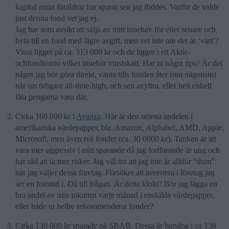
kapital mina föräldrar har sparat sen jag föddes. Varför de valde
just denna fond vet jag ej.
Jag har som avsikt att sälja av mitt innehav för eller senare och
byta till en fond med lägre avgift, men vet inte när det är ‘värt’?
Vinst ligger på ca. 313 000 kr och de ligger i ett Aktie-
ochfondkonto vilket innebär vinstskatt. Har ni några tips? Är det
något jag bör göra direkt, vänta tills fonden åter (om någonsin)
når sin tidigare all-time-high, och sen avyttra, eller helt enkelt
låta pengarna vara där.
Cirka 160 000 kr i
Avanza
. Här är den största andelen i
amerikanska värdepapper, bla. Amazon, Alphabet, AMD, Apple,
Microsoft, men även två fonder (ca. 30 0000 kr). Tanken är att
vara mer aggressiv i mitt sparande då jag fortfarande är ung och
har råd att ta mer risker. Jag vill tro att jag inte är alltför “dum”
när jag väljer dessa företag. Försöker att investera i företag jag
ser en framtid i. Då till frågan. Är detta klokt? Bör jag lägga en
bra andel av min inkomst varje månad i enskilda värdepapper,
eller hade ni hellre rekommenderat fonder?
Cirka 130 000 kr sparade på SBAB. Dessa är bundna i ca 130