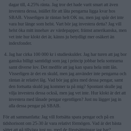
dagar till, 4.25% ränta. Jag tror det hade varit smart att även
investera dessa, istället för att låta pengarna ligga kvar hos
SBAB. Visserligen är räntan helt OK nu, men jag spår det inte
vara hur länge som helst. Vart bör jag investera detta? Jag vill
helst öka mitt innehav av värdepapper, främst amerikanska, men
vet inte hur klokt det är, känns ju betydligt mer osäkert än
indexfonder.
Jag har cirka 100 000 kr i studieskulder. Jag har turen att jag bor
ganska billigt samtidigt som jag i princip jobbar hela somrarna
samt diverse lov. Det medför att jag kan spara hela mitt lån.
Visserligen är det en skuld, men jag använder inte pengarna och
räntan är relativt låg. Vad bör jag göra med dessa pengar, samt
den fortsatta skuld jag kommer ta på mig? Spontant skulle jag
vilja investera dessa också, men jag vet inte. Hur klokt är det att
investera med lånade pengar egentligen? Just nu lägger jag in
alla dessa pengar på SBAB.
För att sammanfatta: Jag vill fortsätta spara pengar och på en
tidshorisont om 25-30 år vara relativt förmögen. Vad är det bästa
sättet att gå tillväga just nu, med de förutsättningar jag har?