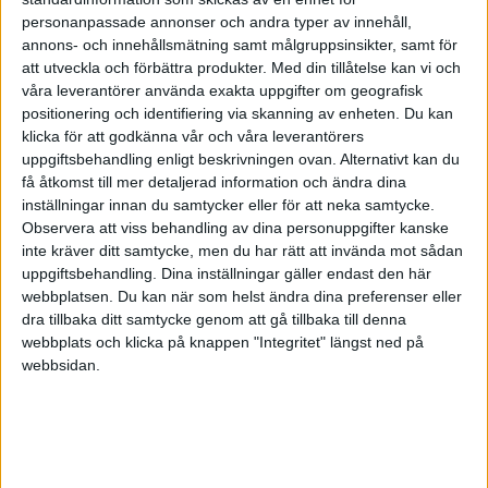
Investera inget på börsen som du behöver använda inom 3-5 år. Jag
personanpassade annonser och andra typer av innehåll,
skulle placera dina 750.000 på ett sparkonto med insättningsgaranti
annons- och innehållsmätning samt målgruppsinsikter, samt för
på en nätbank som iaf erbjuder lite ränta, typ avanza. Om du sedan
att utveckla och förbättra produkter.
Med din tillåtelse kan vi och
tänker att ditt månadssparande är långsiktigt (10+ år) skulle jag
våra leverantörer använda exakta uppgifter om geografisk
istället investera dessa pengar på börsen. Då slipper du ta onödig
positionering och identifiering via skanning av enheten. Du kan
risk med din kontantinsats och du kan vara säker på att du bara
klicka för att godkänna vår och våra leverantörers
förlorar inflationen-sparräntan.
uppgiftsbehandling enligt beskrivningen ovan. Alternativt kan du
få åtkomst till mer detaljerad information och ändra dina
inställningar innan du samtycker eller för att neka samtycke.
Observera att viss behandling av dina personuppgifter kanske
inte kräver ditt samtycke, men du har rätt att invända mot sådan
viktor_valin
(viktor valin)
4
15 November 2018 20:06
uppgiftsbehandling. Dina inställningar gäller endast den här
webbplatsen. Du kan när som helst ändra dina preferenser eller
Tack för ditt svar!
dra tillbaka ditt samtycke genom att gå tillbaka till denna
webbplats och klicka på knappen "Integritet" längst ned på
Jag kanske var lite otydlig, går jag in på börsen så är jag långsiktig
webbsidan.
med mitt sparande; 10 års sparhorisont.
Vad gäller bostaden undrar jag om den går att betrakta som en
investering eller om man bara ska se den som en plats att bo i?
Det jag söker här är vad som ses som det mest ekonomiskt