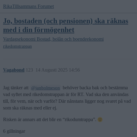
RikaTillsammans Forumet
Jo, bostaden (och pensionen) ska räknas
med i din förmögenhet
Vardagsekonomi
Bostad, bolån och boendeekonomi
rikedomstrappan
Vagabond
123
14 Augusti 2025 14:56
Jag tänker att
behöver backa bak och bestämma
@janbolmeson
vad syftet med rikedomstrappan är för RT. Vad ska den användas
till, för vem, när och varför? Där nånstans ligger nog svaret på vad
som ska räknas med eller ej.
Risken är annars att det blir en “rikodumtrappa”.
6 gillningar