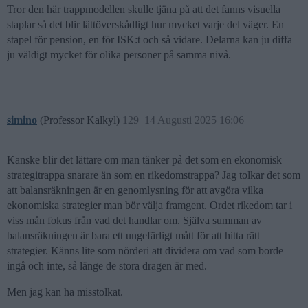
Tror den här trappmodellen skulle tjäna på att det fanns visuella
staplar så det blir lättöverskådligt hur mycket varje del väger. En
stapel för pension, en för ISK:t och så vidare. Delarna kan ju diffa
ju väldigt mycket för olika personer på samma nivå.
simino
(Professor Kalkyl)
129
14 Augusti 2025 16:06
Kanske blir det lättare om man tänker på det som en ekonomisk
strategitrappa snarare än som en rikedomstrappa? Jag tolkar det som
att balansräkningen är en genomlysning för att avgöra vilka
ekonomiska strategier man bör välja framgent. Ordet rikedom tar i
viss mån fokus från vad det handlar om. Själva summan av
balansräkningen är bara ett ungefärligt mått för att hitta rätt
strategier. Känns lite som nörderi att dividera om vad som borde
ingå och inte, så länge de stora dragen är med.
Men jag kan ha misstolkat.