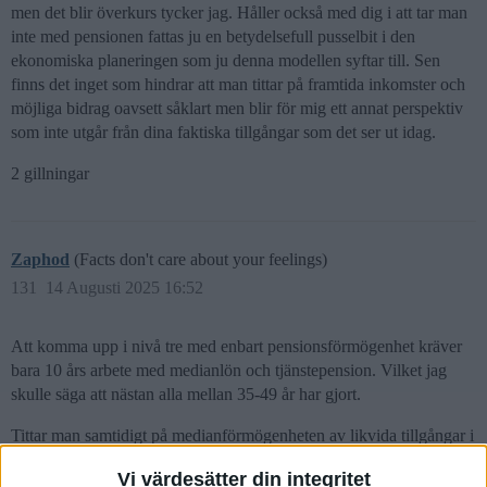
men det blir överkurs tycker jag. Håller också med dig i att tar man
inte med pensionen fattas ju en betydelsefull pusselbit i den
ekonomiska planeringen som ju denna modellen syftar till. Sen
finns det inget som hindrar att man tittar på framtida inkomster och
möjliga bidrag oavsett såklart men blir för mig ett annat perspektiv
som inte utgår från dina faktiska tillgångar som det ser ut idag.
2 gillningar
Zaphod
(Facts don't care about your feelings)
131
14 Augusti 2025 16:52
Att komma upp i nivå tre med enbart pensionsförmögenhet kräver
bara 10 års arbete med medianlön och tjänstepension. Vilket jag
skulle säga att nästan alla mellan 35-49 år har gjort.
Tittar man samtidigt på medianförmögenheten av likvida tillgångar i
ämnet “hur rik är svensken” så har den gruppen ca 30000kr
Vi värdesätter din integritet
(sverigestapeln). Vilket ger dom 97% av förmögenheten i