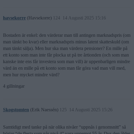
havsekorre
(Havsekorre)
124
14 Augusti 2025 15:16
Bostaden är enkel: den värderar man till antingen marknadspris (om
man tänkt bo kvar) eller marknadspris minus latent skatteskuld (om
man tänkt sälja). Men hur ska man värdera pensioner? En mille på
ett konto som man inte får plocka ut på tre årtionden (och som man
kanske inte ens får investera som man vill) är uppenbarligen mindre
värd än en mille på ett konto som man får göra vad man vill med,
men hur mycket mindre värd?
4 gillningar
Skogstomten
(Erik Naessén)
125
14 Augusti 2025 15:26
Samtidigt med tanke på när olika nivåer “uppnås i genomsnitt” så
börjar “de flesta som når nivå 4” vara uppemot 55 år. Dvs den ålder