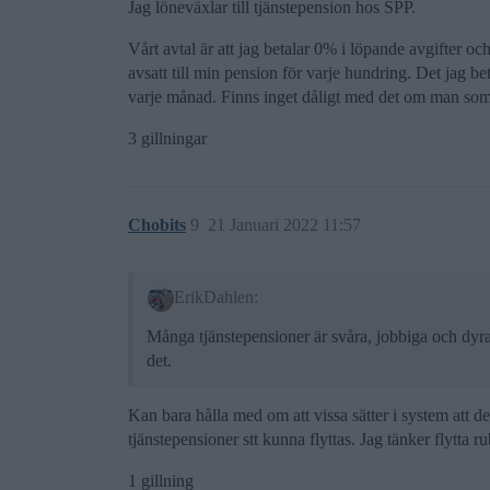
Jag löneväxlar till tjänstepension hos SPP.
Vårt avtal är att jag betalar 0% i löpande avgifter o
avsatt till min pension för varje hundring. Det jag bet
varje månad. Finns inget dåligt med det om man som j
3 gillningar
Chobits
9
21 Januari 2022 11:57
ErikDahlen:
Många tjänstepensioner är svåra, jobbiga och dyra 
det.
Kan bara hålla med om att vissa sätter i system att d
tjänstepensioner stt kunna flyttas. Jag tänker flytta 
1 gillning