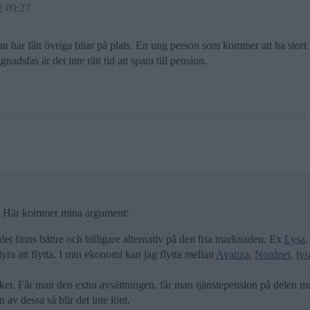
2 09:27
man har fått övriga bitar på plats. En ung person som kommer att ha stort
adsfas är det inte rätt tid att spara till pension.
ng. Här kommer mina argument:
et finns bättre och billigare alternativ på den fria marknaden. Ex
Lysa
.
ra att flytta. I min ekonomi kan jag flytta mellan
Avanza
,
Nordnet
,
lys
t. Får man den extra avsättningen, får man tjänstepension på delen m
av dessa så blir det inte lönt.