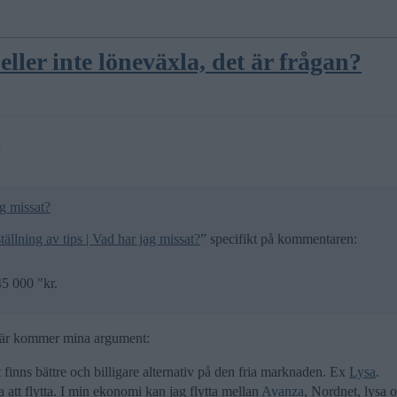
eller inte löneväxla, det är frågan?
8
ag missat?
llning av tips | Vad har jag missat?
” specifikt på kommentaren:
45 000 "kr.
. Här kommer mina argument:
 finns bättre och billigare alternativ på den fria marknaden. Ex
Lysa
.
 att flytta. I min ekonomi kan jag flytta mellan
Avanza
, Nordnet, lysa 