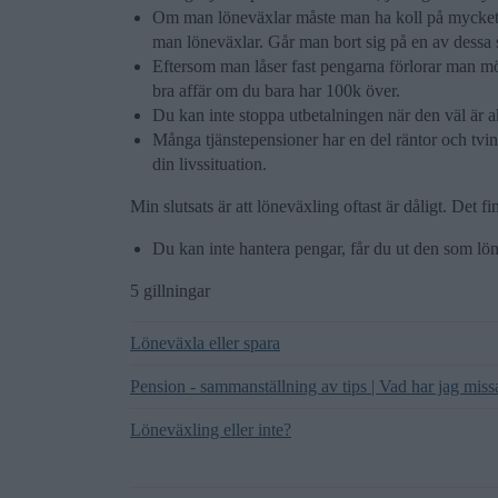
Om man löneväxlar måste man ha koll på mycket. 
man löneväxlar. Går man bort sig på en av dessa så
Eftersom man låser fast pengarna förlorar man möjl
bra affär om du bara har 100k över.
Du kan inte stoppa utbetalningen när den väl är ak
Många tjänstepensioner har en del räntor och tving
din livssituation.
Min slutsats är att löneväxling oftast är dåligt. Det fin
Du kan inte hantera pengar, får du ut den som lön
5 gillningar
Löneväxla eller spara
Pension - sammanställning av tips | Vad har jag miss
Löneväxling eller inte?