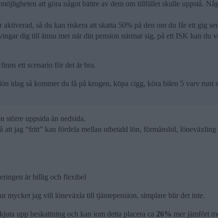
öjligheten att göra något bättre av dem om tillfället skulle uppstå. Nå
aktiverad, så du kan riskera att skatta 50% på den om du får ett gig sena
ingar dig till ännu mer när din pension närmar sig, på ett ISK kan du väl
finns ett scenario för det är bra.
ön idag så kommer du få på krogen, köpa cigg, köra bilen 5 varv runt st
on större uppsida än nedsida.
 att jag “fritt” kan fördela mellan utbetald lön, förmånsbil, löneväxling o
ringen är billig och flexibel
 mycket jag vill löneväxla till tjäntepension, simplare blir det inte.
 skjuta upp beskattning och kan iom detta placera ca
26%
mer jämfört me