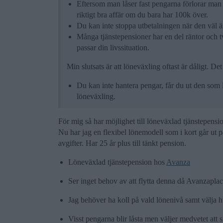
Eftersom man låser fast pengarna förlorar man m
riktigt bra affär om du bara har 100k över.
Du kan inte stoppa utbetalningen när den väl är 
Många tjänstepensioner har en del räntor och tv
passar din livssituation.
Min slutsats är att löneväxling oftast är dåligt. Det 
Du kan inte hantera pengar, får du ut den som l
löneväxling.
För mig så har möjlighet till löneväxlad tjänstepensi
Nu har jag en flexibel lönemodell som i kort går ut på
avgifter. Har 25 år plus till tänkt pension.
Löneväxlad tjänstepension hos
Avanza
Ser inget behov av att flytta denna då Avanzaplace
Jag behöver ha koll på vald lönenivå samt välja hur
Visst pengarna blir låsta men väljer medvetet att