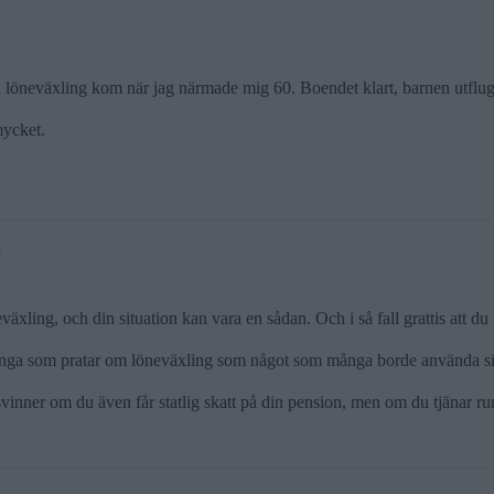
 löneväxling kom när jag närmade mig 60. Boendet klart, barnen utflugn
mycket.
7
eväxling, och din situation kan vara en sådan. Och i så fall grattis att du
 många som pratar om löneväxling som något som många borde använda sig
örsvinner om du även får statlig skatt på din pension, men om du tjänar r