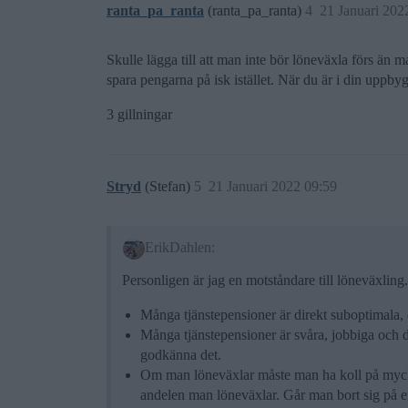
ranta_pa_ranta
(ranta_pa_ranta)
4
21 Januari 202
Skulle lägga till att man inte bör löneväxla förs än 
spara pengarna på isk istället. När du är i din uppbyggn
3 gillningar
Stryd
(Stefan)
5
21 Januari 2022 09:59
ErikDahlen:
Personligen är jag en motståndare till löneväxli
Många tjänstepensioner är direkt suboptimala, d
Många tjänstepensioner är svåra, jobbiga och dy
godkänna det.
Om man löneväxlar måste man ha koll på mycke
andelen man löneväxlar. Går man bort sig på en 