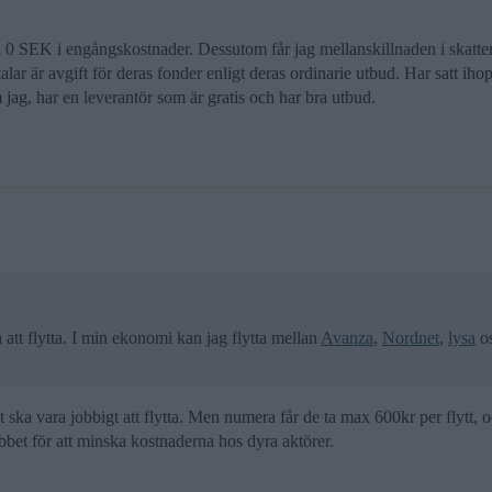
ch 0 SEK i engångskostnader. Dessutom får jag mellanskillnaden i skatten
alar är avgift för deras fonder enligt deras ordinarie utbud. Har satt iho
ag, har en leverantör som är gratis och har bra utbud.
att flytta. I min ekonomi kan jag flytta mellan
Avanza
,
Nordnet
,
lysa
os
et ska vara jobbigt att flytta. Men numera får de ta max 600kr per flytt
rubbet för att minska kostnaderna hos dyra aktörer.