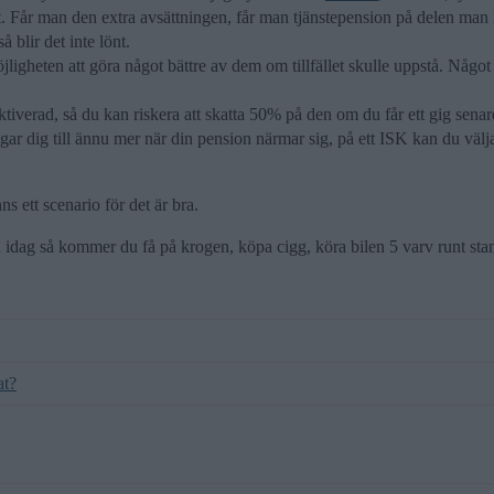
Får man den extra avsättningen, får man tjänstepension på delen man 
 blir det inte lönt.
igheten att göra något bättre av dem om tillfället skulle uppstå. Något 
tiverad, så du kan riskera att skatta 50% på den om du får ett gig senare 
ar dig till ännu mer när din pension närmar sig, på ett ISK kan du välja 
ns ett scenario för det är bra.
 idag så kommer du få på krogen, köpa cigg, köra bilen 5 varv runt stan 
at?