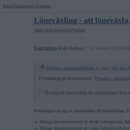
RikaTillsammans Forumet
Löneväxling - att löneväxla 
Spara och investera
Pension
ErikDahlen
(Erik Dahlen)
1
21 Januari 2022 08:2
Pension - sammanställning av tips | Vad har j
Fortsättning på diskussionen: “
Pension - sammanstä
"Eventuellt löneväxling för månadslöner över 
Personligen är jag en motståndare till löneväxling
Många tjänstepensioner är direkt suboptimala, det
Många tjänstepensioner är svåra, jobbiga och dyra