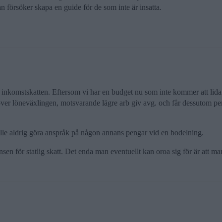
an försöker skapa en guide för de som inte är insatta.
ga inkomstskatten. Eftersom vi har en budget nu som inte kommer att lid
ver löneväxlingen, motsvarande lägre arb giv avg. och får dessutom per
skulle aldrig göra anspråk på någon annans pengar vid en bodelning.
änsen för statlig skatt. Det enda man eventuellt kan oroa sig för är att man