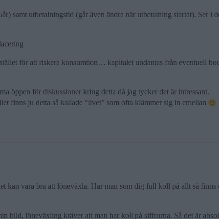
år) samt utbetalningstid (går även ändra när utbetalning startat). Ser i de
lacering
stället för att riskera konsumtion… kapitalet undantas från eventuell bod
ärna öppen för diskussioner kring detta då jag tycker det är intressant.
llet finns ju detta så kallade “livet” som ofta klämmer sig in emellan
8
et kan vara bra att löneväxla. Har man som dig full koll på allt så finns
in bild, löneväxling kräver att man har koll på siffrorna. Så det är abso