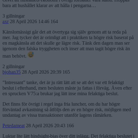
bara att hushållet klarar av att hålla i pengarna…
3 gillningar
axr
28 April 2026 14:46
164
Känslomässigt går det att övertyga sig själv genom att ta reda på
mer. Jag tycker det är orimligt att i praktiken ta högre risk baserat på
en magkänsla att det skulle ge lägre risk. Tänk den dagen man ser
igenom den falska tryggheten och inser att man tagit högre risk än
man behövt.
2 gillningar
bjohan35
28 April 2026 20:39
165
”Intressant” tanke, det är ju rätt lätt att se att det var ett felaktigt
beslut i efterhand, men besluten måste ju fattas i förväg. Även efter
en sprucken V75:a brukar jag lätt inse mina felaktiga beslut.
Det finns för övrigt i regel inga fria luncher, om du har högre
förväntad avkastning så åtföljs den av en högre risk, möjligen med
undantag av vissa transaktioner utanför lagens råmärken.
Petedameat
28 April 2026 20:43
166
Luktar lite lätt hindsight-bias över ditt inlägg. Det felaktiga beslutet i