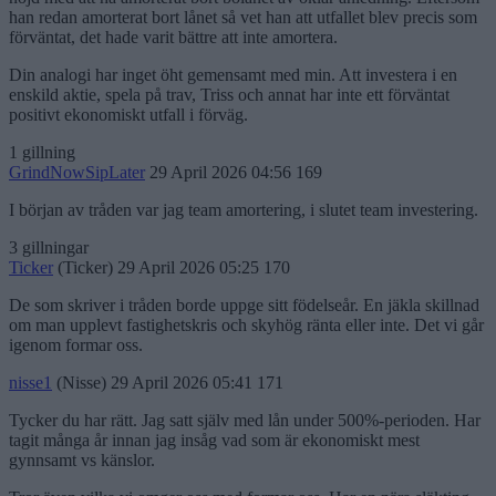
han redan amorterat bort lånet så vet han att utfallet blev precis som
förväntat, det hade varit bättre att inte amortera.
Din analogi har inget öht gemensamt med min. Att investera i en
enskild aktie, spela på trav, Triss och annat har inte ett förväntat
positivt ekonomiskt utfall i förväg.
1 gillning
GrindNowSipLater
29 April 2026 04:56
169
I början av tråden var jag team amortering, i slutet team investering.
3 gillningar
Ticker
(Ticker)
29 April 2026 05:25
170
De som skriver i tråden borde uppge sitt födelseår. En jäkla skillnad
om man upplevt fastighetskris och skyhög ränta eller inte. Det vi går
igenom formar oss.
nisse1
(Nisse)
29 April 2026 05:41
171
Tycker du har rätt. Jag satt själv med lån under 500%-perioden. Har
tagit många år innan jag insåg vad som är ekonomiskt mest
gynnsamt vs känslor.