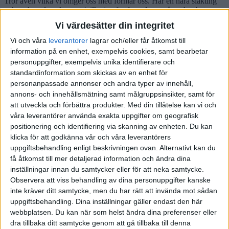
Tror även vilka vi omger oss med formar oss. Har en nära släkting
och en barndomskamrat (vilka jag fortfarande umgås och arbetar
med) som är krisprofeter sedan 1992. Deras katastroftänk fick mig
Vi värdesätter din integritet
under många år att inte putta in pengar på börsen eller byta bostad -
för dessa krisvarnare är det bara en tidsfråga innan bostadsbubblan
Vi och våra
leverantorer
lagrar och/eller får åtkomst till
spricker. De har argumenterat för den orimliga bostadslånekarusellen
information på en enhet, exempelvis cookies, samt bearbetar
sedan så länge jag kan minnas.
personuppgifter, exempelvis unika identifierare och
standardinformation som skickas av en enhet för
Med facit i hand ångrar jag att jag lyssnat till alla alarmister. Men
någon gång får de kanske rätt och då kommer vi andra garanterat att
personanpassade annonser och andra typer av innehåll,
höra
“vad var det vi sa!”
annons- och innehållsmätning samt målgruppsinsikter, samt för
att utveckla och förbättra produkter.
Med din tillåtelse kan vi och
Jimmmy
29 April 2026 05:49
172
våra leverantörer använda exakta uppgifter om geografisk
positionering och identifiering via skanning av enheten. Du kan
Nu talar vi ettor och nollor, att man känslomässigt vill amortera är en
annan sak. Vill man det så är det fine by me, men man bör vara ärlig
klicka för att godkänna vår och våra leverantörers
med att det är just känslomässigt.
uppgiftsbehandling enligt beskrivningen ovan. Alternativt kan du
få åtkomst till mer detaljerad information och ändra dina
2 gillningar
inställningar innan du samtycker eller för att neka samtycke.
Ticker
(Ticker)
29 April 2026 10:24
174
Observera att viss behandling av dina personuppgifter kanske
Vilket år är du född?
inte kräver ditt samtycke, men du har rätt att invända mot sådan
uppgiftsbehandling. Dina inställningar gäller endast den här
Jimmmy
29 April 2026 13:23
175
webbplatsen. Du kan när som helst ändra dina preferenser eller
dra tillbaka ditt samtycke genom att gå tillbaka till denna
Har inget med saken att göra