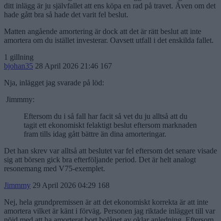
ditt inlägg är ju självfallet att ens köpa en rad på travet. Även om det
hade gått bra så hade det varit fel beslut.
Matten angående amortering är dock att det är rätt beslut att inte
amortera om du istället investerar. Oavsett utfall i det enskilda fallet.
1 gillning
bjohan35
28 April 2026 21:46
167
Nja, inlägget jag svarade på löd:
Jimmmy:
Eftersom du i så fall har facit så vet du ju alltså att du
tagit ett ekonomiskt felaktigt beslut eftersom marknaden
fram tills idag gått bättre än dina amorteringar.
Det han skrev var alltså att beslutet var fel eftersom det senare visade
sig att börsen gick bra efterföljande period. Det är helt analogt
resonemang med V75-exemplet.
Jimmmy
29 April 2026 04:29
168
Nej, hela grundpremissen är att det ekonomiskt korrekta är att inte
amortera vilket är känt i förväg. Personen jag riktade inlägget till var
nöjd med att ha amorterat bort bolånet av oklar anledning. Eftersom