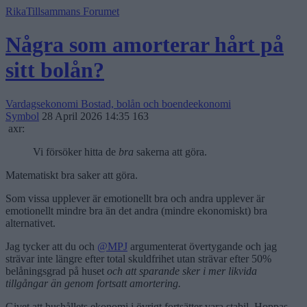
RikaTillsammans Forumet
Några som amorterar hårt på
sitt bolån?
Vardagsekonomi
Bostad, bolån och boendeekonomi
Symbol
28 April 2026 14:35
163
axr:
Vi försöker hitta de
bra
sakerna att göra.
Matematiskt bra saker att göra.
Som vissa upplever är emotionellt bra och andra upplever är
emotionellt mindre bra än det andra (mindre ekonomiskt) bra
alternativet.
Jag tycker att du och
@MPJ
argumenterat övertygande och jag
strävar inte längre efter total skuldfrihet utan strävar efter 50%
belåningsgrad på huset
och att sparande sker i mer likvida
tillgångar än genom fortsatt amortering.
Givet att hushållets ekonomi i övrigt fortsätter vara stabil. Hoppas