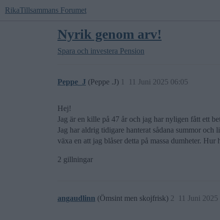
RikaTillsammans Forumet
Nyrik genom arv!
Spara och investera
Pension
Peppe_J
(Peppe .J)
1
11 Juni 2025 06:05
Hej!
Jag är en kille på 47 år och jag har nyligen fått ett
Jag har aldrig tidigare hanterat sådana summor och lik
växa en att jag blåser detta på massa dumheter. Hur h
2 gillningar
angaudlinn
(Ömsint men skojfrisk)
2
11 Juni 2025