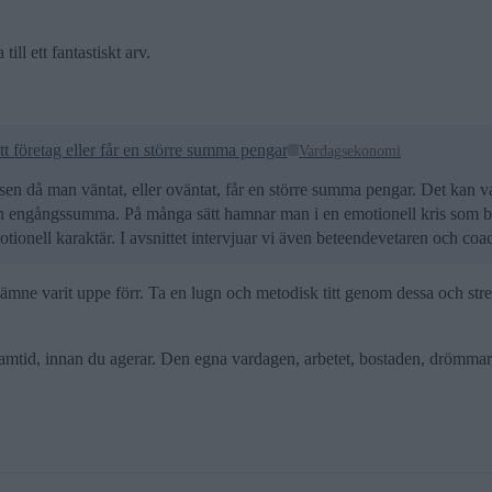
ill ett fantastiskt arv.
itt företag eller får en större summa pengar
Vardagsekonomi
sen då man väntat, eller oväntat, får en större summa pengar. Det kan vara 
r en engångssumma. På många sätt hamnar man i en emotionell kris som bå
tionell karaktär. I avsnittet intervjuar vi även beteendevetaren och 
mne varit uppe förr. Ta en lugn och metodisk titt genom dessa och stre
 framtid, innan du agerar. Den egna vardagen, arbetet, bostaden, drömm