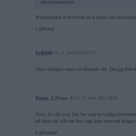
såsom bostadsrätt
Bostadsrätten är det första att ta beslut om då bostäd
1 gillning
Erik040
11
11 Juni 2025 07:51
Sitter möjligen snart i en liknande sits. Det jag först
Peppe_J
(Peppe .J)
12
11 Juni 2025 08:01
Tack, för alla svar. Det har varit en väldigt förvirra
på bästa sett och inte leva upp dom som mitt tidigar
8 gillningar