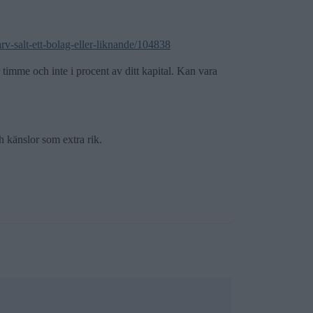
-arv-salt-ett-bolag-eller-liknande/104838
 timme och inte i procent av ditt kapital. Kan vara
h känslor som extra rik.