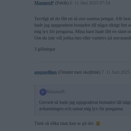
MannenP
(Patrik)
6
11 Juni 2025 07:14
Trevligt att du fått en så stor summa pengar. Allt ber
hade jag uppgraderat bostaden till något riktigt fint
mig lyx för pengarna. Mina barn hade fått en slant o
Om du inte vill jobba mer eller vantrivs på nuvarand
3 gillningar
angaudlinn
(Ömsint men skojfrisk)
7
11 Juni 2025
MannenP:
Oavsett så hade jag uppgraderat bostaden till någo
avkastningen och unnat mig lyx för pengarna.
Tänk så olika man kan se på det.