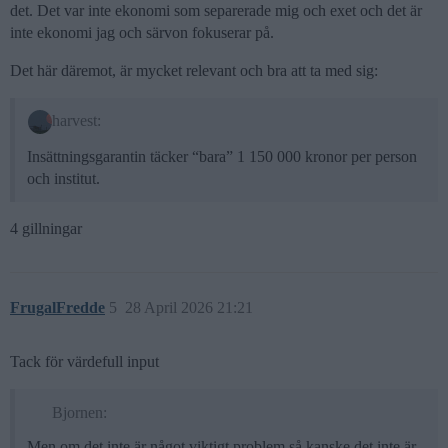
det. Det var inte ekonomi som separerade mig och exet och det är
inte ekonomi jag och särvon fokuserar på.
Det här däremot, är mycket relevant och bra att ta med sig:
harvest:
Insättningsgarantin täcker “bara” 1 150 000 kronor per person
och institut.
4 gillningar
FrugalFredde
5
28 April 2026 21:21
Tack för värdefull input
Bjornen:
Men om det inte är något viktigt problem så kanske det inte är