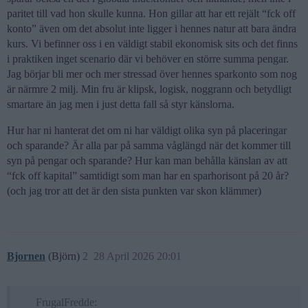
paritet till vad hon skulle kunna. Hon gillar att har ett rejält “fck off
konto” även om det absolut inte ligger i hennes natur att bara ändra
kurs. Vi befinner oss i en väldigt stabil ekonomisk sits och det finns
i praktiken inget scenario där vi behöver en större summa pengar.
Jag börjar bli mer och mer stressad över hennes sparkonto som nog
är närmre 2 milj. Min fru är klipsk, logisk, noggrann och betydligt
smartare än jag men i just detta fall så styr känslorna.
Hur har ni hanterat det om ni har väldigt olika syn på placeringar
och sparande? Är alla par på samma våglängd när det kommer till
syn på pengar och sparande? Hur kan man behålla känslan av att
“fck off kapital” samtidigt som man har en sparhorisont på 20 år?
(och jag tror att det är den sista punkten var skon klämmer)
Bjornen
(Björn)
2
28 April 2026 20:01
FrugalFredde: