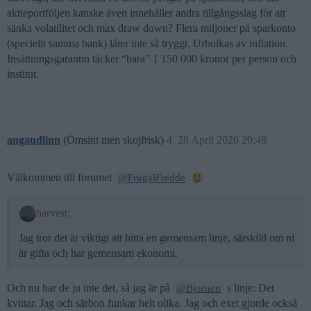
aktieportföljen kanske även innehåller andra tillgångsslag för att
sänka volatilitet och max draw down? Flera miljoner på sparkonto
(speciellt samma bank) låter inte så tryggt. Urholkas av inflation.
Insättningsgarantin täcker “bara” 1 150 000 kronor per person och
institut.
angaudlinn
(Ömsint men skojfrisk)
4
28 April 2026 20:48
Välkommen till forumet
@FrugalFredde
harvest:
Jag tror det är viktigt att hitta en gemensam linje, särskild om ni
är gifta och har gemensam ekonomi.
Och nu har de ju inte det, så jag är på
s linje: Det
@Bjornen
kvittar. Jag och särbon funkar helt olika. Jag och exet gjorde också