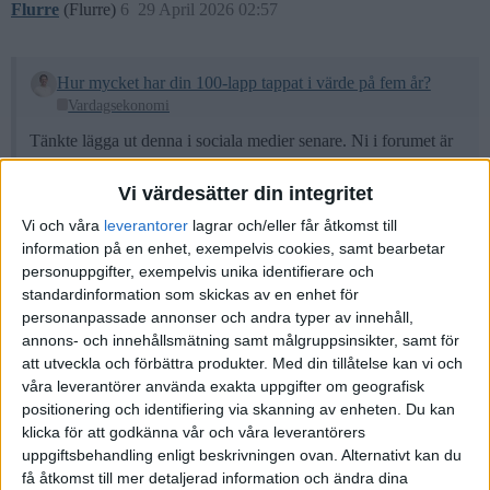
Flurre
(Flurre)
6
29 April 2026 02:57
Hur mycket har din 100-lapp tappat i värde på fem år?
Vardagsekonomi
Tänkte lägga ut denna i sociala medier senare. Ni i forumet är
ju bäst på att ge feedback. Vad tänker du och ser du?
Om
bildspelet nedan inte fungerar, klicka här
.
Vi värdesätter din integritet
Vi och våra
leverantorer
lagrar och/eller får åtkomst till
Visa henne denna
information på en enhet, exempelvis cookies, samt bearbetar
personuppgifter, exempelvis unika identifierare och
2 gillningar
standardinformation som skickas av en enhet för
personanpassade annonser och andra typer av innehåll,
annons- och innehållsmätning samt målgruppsinsikter, samt för
att utveckla och förbättra produkter.
Med din tillåtelse kan vi och
Ticker
(Ticker)
7
29 April 2026 04:52
våra leverantörer använda exakta uppgifter om geografisk
positionering och identifiering via skanning av enheten. Du kan
Två sparkonton i olika banker och vips är hon skyddad av
klicka för att godkänna vår och våra leverantörers
insättningsgarantin. Vem vet, hon kanske har 8 miljoner i fonder
uppgiftsbehandling enligt beskrivningen ovan. Alternativt kan du
också?
få åtkomst till mer detaljerad information och ändra dina