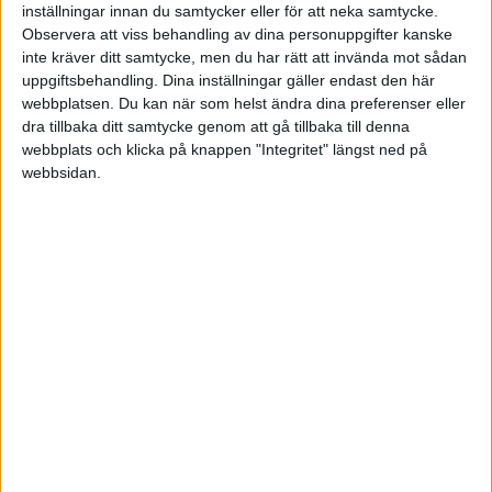
inställningar innan du samtycker eller för att neka samtycke.
Observera att viss behandling av dina personuppgifter kanske
inte kräver ditt samtycke, men du har rätt att invända mot sådan
uppgiftsbehandling. Dina inställningar gäller endast den här
Mikael8
8
29 April 2026 05:56
webbplatsen. Du kan när som helst ändra dina preferenser eller
dra tillbaka ditt samtycke genom att gå tillbaka till denna
webbplats och klicka på knappen "Integritet" längst ned på
Vi har helt gemensam ekonomi. Sedan vi flyttade ihop för 40+ år
webbsidan.
sedan.
Vi ser till att våra individuellt förvaltade sparade pengar är hyfsat
samma summa över tid.
Vi väljer själva utan tjafs hur vi placerar det vi har på våra
individuella konton.
Kontona är individuella enbart avseende vem som förvaltar dom.
Hela totalsumman anser vi vara gemensam. OM jag skulle köpa
mig ett hobbyfordon eller hon en resa med sina vänner betalar vi
från denna gemensamma pott. Dvs hälften var från vårt sparande i
praktiken.
Det har hänt. Upp till utgifter i häraden 100.000 Sek som mest.
Skulle kunna gnissla förstås om vi spenderade väldigt olika mycket.
Det har dock jämnat ut sig hyfsat över tid. Frun spenderar mer på