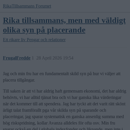
RikaTillsammans Forumet
Rika tillsammans, men med väldigt
olika syn på placerande
Ett rikare liv
Pengar och relationer
FrugalFredde
1
28 April 2026 19:54
Jag och min fru har en fundamentalt skild syn på hur vi väljer att
placera tillgångar.
Till saken är att vi har aldrig haft gemensam ekonomi, det har aldrig
behövts, vi har alltid tjänat bra och vi har ganska lika värderingar
när det kommer till att spendera. Jag har tyckt att det varit rätt skönt
ärligt talat framförallt pga vår skilda syn på sparande och
placeringar, jag sparar systematisk en ganska ansenlig summa med
hög riskspridning, kollar Avanza alldeles för ofta osv. Min fru
sparar också en del i globala indexfonder och liknande, men inte i