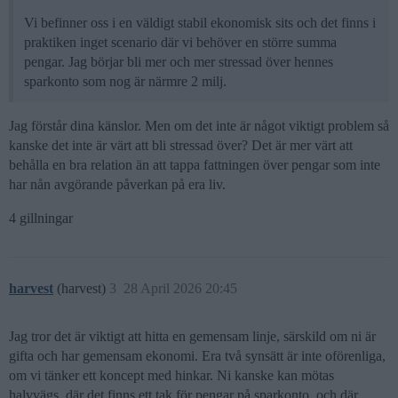
Vi befinner oss i en väldigt stabil ekonomisk sits och det finns i
praktiken inget scenario där vi behöver en större summa
pengar. Jag börjar bli mer och mer stressad över hennes
sparkonto som nog är närmre 2 milj.
Jag förstår dina känslor. Men om det inte är något viktigt problem så
kanske det inte är värt att bli stressad över? Det är mer värt att
behålla en bra relation än att tappa fattningen över pengar som inte
har nån avgörande påverkan på era liv.
4 gillningar
harvest
(harvest)
3
28 April 2026 20:45
Jag tror det är viktigt att hitta en gemensam linje, särskild om ni är
gifta och har gemensam ekonomi. Era två synsätt är inte oförenliga,
om vi tänker ett koncept med hinkar. Ni kanske kan mötas
halvvägs, där det finns ett tak för pengar på sparkonto, och där