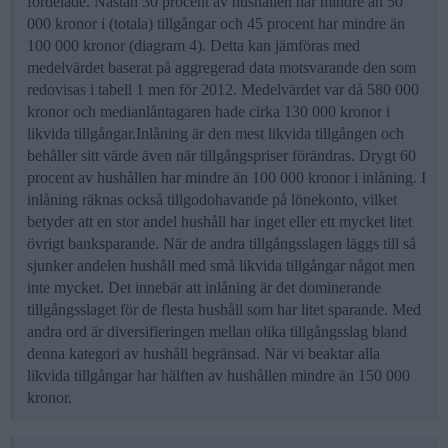
fördelade. Nästan 30 procent av hushållen har mindre än 50
000 kronor i (totala) tillgångar och 45 procent har mindre än
100 000 kronor (diagram 4). Detta kan jämföras med
medelvärdet baserat på aggregerad data motsvarande den som
redovisas i tabell 1 men för 2012. Medelvärdet var då 580 000
kronor och medianlåntagaren hade cirka 130 000 kronor i
likvida tillgångar.Inlåning är den mest likvida tillgången och
behåller sitt värde även när tillgångspriser förändras. Drygt 60
procent av hushållen har mindre än 100 000 kronor i inlåning. I
inlåning räknas också tillgodohavande på lönekonto, vilket
betyder att en stor andel hushåll har inget eller ett mycket litet
övrigt banksparande. När de andra tillgångsslagen läggs till så
sjunker andelen hushåll med små likvida tillgångar något men
inte mycket. Det innebär att inlåning är det dominerande
tillgångsslaget för de flesta hushåll som har litet sparande. Med
andra ord är diversifieringen mellan olika tillgångsslag bland
denna kategori av hushåll begränsad. När vi beaktar alla
likvida tillgångar har hälften av hushållen mindre än 150 000
kronor.