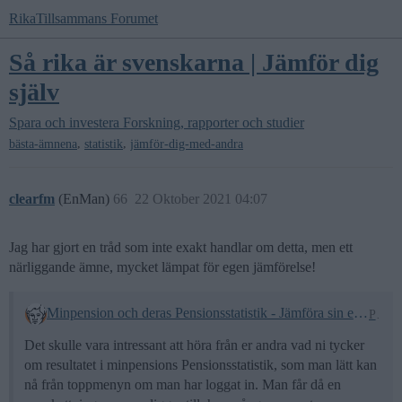
RikaTillsammans Forumet
Så rika är svenskarna | Jämför dig
själv
Spara och investera
Forskning, rapporter och studier
,
,
bästa-ämnena
statistik
jämför-dig-med-andra
clearfm
(EnMan)
66
22 Oktober 2021 04:07
Jag har gjort en tråd som inte exakt handlar om detta, men ett
närliggande ämne, mycket lämpat för egen jämförelse!
Minpension och deras Pensionsstatistik - Jämföra sin egen kommande pension med andra med samma "nuvarande" "lönenivå", storlek på månadssparande, rimliga värden?
Pension
Det skulle vara intressant att höra från er andra vad ni tycker
om resultatet i minpensions Pensionsstatistik, som man lätt kan
nå från toppmenyn om man har loggat in. Man får då en