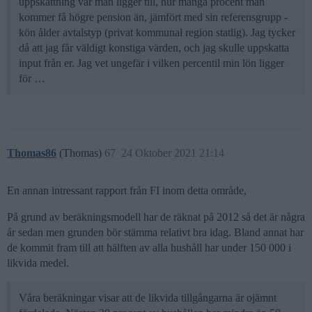
uppskattning var man ligger till, hur många procent man
kommer få högre pension än, jämfört med sin referensgrupp -
kön ålder avtalstyp (privat kommunal region statlig). Jag tycker
då att jag får väldigt konstiga värden, och jag skulle uppskatta
input från er. Jag vet ungefär i vilken percentil min lön ligger
för …
Thomas86
(Thomas)
67
24 Oktober 2021 21:14
En annan intressant rapport från FI inom detta område,
På grund av beräkningsmodell har de räknat på 2012 så det är några
år sedan men grunden bör stämma relativt bra idag. Bland annat har
de kommit fram till att hälften av alla hushåll har under 150 000 i
likvida medel.
Våra beräkningar visar att de likvida tillgångarna är ojämnt