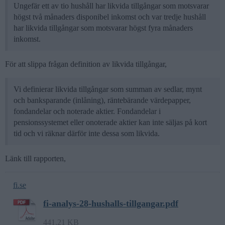
Ungefär ett av tio hushåll har likvida tillgångar som motsvarar
högst två månaders disponibel inkomst och var tredje hushåll
har likvida tillgångar som motsvarar högst fyra månaders
inkomst.
För att slippa frågan definition av likvida tillgångar,
Vi definierar likvida tillgångar som summan av sedlar, mynt
och banksparande (inlåning), räntebärande värdepapper,
fondandelar och noterade aktier. Fondandelar i
pensionssystemet eller onoterade aktier kan inte säljas på kort
tid och vi räknar därför inte dessa som likvida.
Länk till rapporten,
fi.se
fi-analys-28-hushalls-tillgangar.pdf
441.21 KB