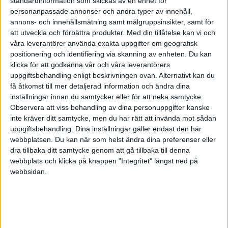
standardinformation som skickas av en enhet för
4 000 000 kr
1,20%
personanpassade annonser och andra typer av innehåll,
5 000 000 kr
0,87%
annons- och innehållsmätning samt målgruppsinsikter, samt för
att utveckla och förbättra produkter.
Med din tillåtelse kan vi och
6 000 000 kr
0,63%
våra leverantörer använda exakta uppgifter om geografisk
7 000 000 kr
0,48 %
positionering och identifiering via skanning av enheten. Du kan
klicka för att godkänna vår och våra leverantörers
8 000 000 kr
0,36 %
uppgiftsbehandling enligt beskrivningen ovan. Alternativt kan du
9 000 000 kr
0,28 %
få åtkomst till mer detaljerad information och ändra dina
inställningar innan du samtycker eller för att neka samtycke.
10 000 000 kr
0,22 %
Observera att viss behandling av dina personuppgifter kanske
15 000 000 kr
0,21 %
inte kräver ditt samtycke, men du har rätt att invända mot sådan
uppgiftsbehandling. Dina inställningar gäller endast den här
25 000 000 kr
0,20 %
webbplatsen. Du kan när som helst ändra dina preferenser eller
30 000 000 kr
0,20 %
dra tillbaka ditt samtycke genom att gå tillbaka till denna
webbplats och klicka på knappen "Integritet" längst ned på
40 000 000 kr
0,20 %
webbsidan.
50 000 000 kr
0,20 %
7 gillningar