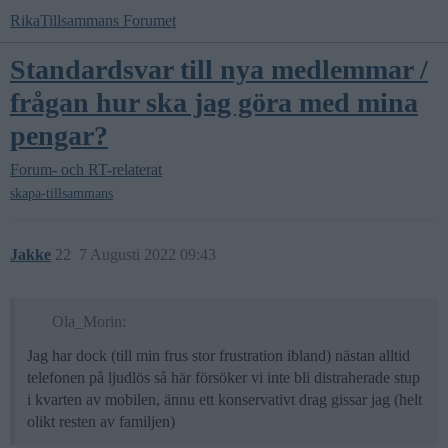
RikaTillsammans Forumet
Standardsvar till nya medlemmar /
frågan hur ska jag göra med mina
pengar?
Forum- och RT-relaterat
skapa-tillsammans
Jakke
22
7 Augusti 2022 09:43
Ola_Morin:
Jag har dock (till min frus stor frustration ibland) nästan alltid
telefonen på ljudlös så här försöker vi inte bli distraherade stup
i kvarten av mobilen, ännu ett konservativt drag gissar jag (helt
olikt resten av familjen)