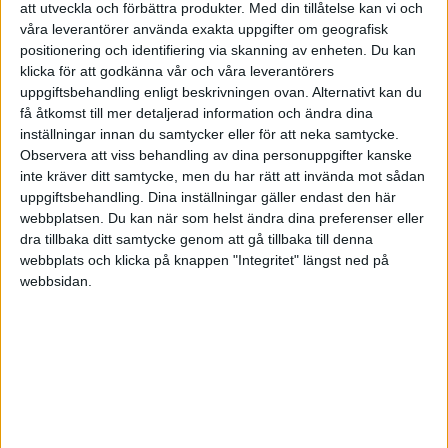
att utveckla och förbättra produkter.
Med din tillåtelse kan vi och
2 gillningar
våra leverantörer använda exakta uppgifter om geografisk
positionering och identifiering via skanning av enheten. Du kan
klicka för att godkänna vår och våra leverantörers
uppgiftsbehandling enligt beskrivningen ovan. Alternativt kan du
Kasam
(Kasam)
28
7 Augusti 2022 10:50
få åtkomst till mer detaljerad information och ändra dina
inställningar innan du samtycker eller för att neka samtycke.
Jag som helt vanlig dödlig blir lite “rädd” för en robot som skickar
Observera att viss behandling av dina personuppgifter kanske
ett meddelande.
inte kräver ditt samtycke, men du har rätt att invända mot sådan
För att fånga intresset hos ny medlem skulle jag nog direkt efter:
uppgiftsbehandling. Dina inställningar gäller endast den här
webbplatsen. Du kan när som helst ändra dina preferenser eller
dra tillbaka ditt samtycke genom att gå tillbaka till denna
janbolmeson:
webbplats och klicka på knappen "Integritet" längst ned på
Välkommen till RikaTillsammans-forumet!
webbsidan.
skriva typ något i stil med:
Här får du introduktion och några tips på vägen för att ta ditt
sparande och din privatekonomi till nästa nivå på ett enkelt sätt.
(Lite för att knyta ihop med din introduktion i podden)
Efter det kan roboten komma in…