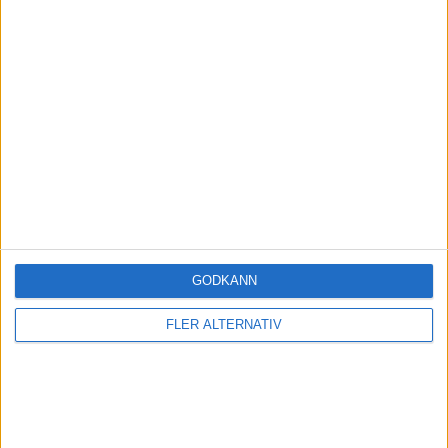
1 gillning
Kasam
(Kasam)
34
7 Augusti 2022 20:05
[quote=“janbolmeson, post:31, topic:38854”]
Nu fortsätter vi med med min introduktion till forum-verktyget
(“discourse”).
Ett med för mycket…
GODKÄNN
2 gillningar
FLER ALTERNATIV
Kasam
(Kasam)
35
7 Augusti 2022 20:16
janbolmeson: