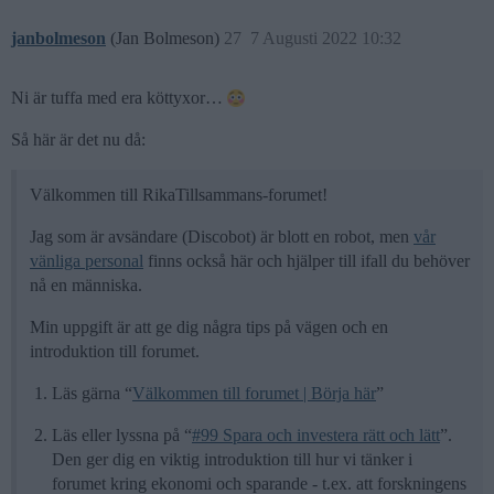
janbolmeson
(Jan Bolmeson)
27
7 Augusti 2022 10:32
Ni är tuffa med era köttyxor…
Så här är det nu då:
Välkommen till RikaTillsammans-forumet!
Jag som är avsändare (Discobot) är blott en robot, men
vår
vänliga personal
finns också här och hjälper till ifall du behöver
nå en människa.
Min uppgift är att ge dig några tips på vägen och en
introduktion till forumet.
Läs gärna “
Välkommen till forumet | Börja här
”
Läs eller lyssna på “
#99 Spara och investera rätt och lätt
”.
Den ger dig en viktig introduktion till hur vi tänker i
forumet kring ekonomi och sparande - t.ex. att forskningens