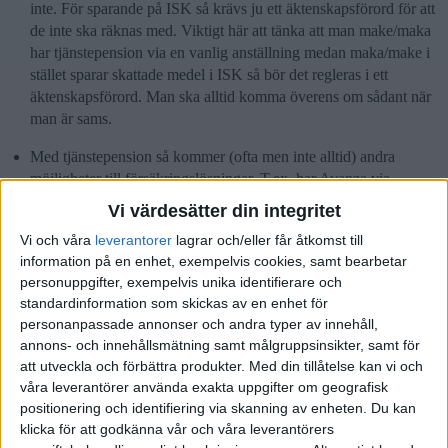
inte. För sparande på ISK så krävs ju ett äktenskapsförord för att
de inte ska räknas med. Viktigt här att tänka att man make/maka
har tjänstepension via en vanlig anställning medan maka/make i
stället sparar skattade medel i ISK så bör det regleras i ett
äktenskapsförord. Man ska alltid komma överens om sådant när
man är sams.
Med tjänstepension så kommer (ofta men inte alltid) andra
möjligheter till försäkringslösningar. T.ex. har
Avanza
via
Euroaccident premiebefrielseförsäkring, sjukförsäkring,
Vi värdesätter din integritet
sjukvårdsförsäkring. Vid en längre sjukskrivning så träder
Vi och våra
leverantorer
lagrar och/eller får åtkomst till
försäkringen in och fortsätter att betala in tjänstepensionen. Vad
information på en enhet, exempelvis cookies, samt bearbetar
det gäller sjukförsäkring så finns ett grundskydd som man som
personuppgifter, exempelvis unika identifierare och
egen bör teckna via AFA/Fora som kostar runt 600 kr om året
standardinformation som skickas av en enhet för
“och är en no brainer”. Vi har ju några exempel på relativt unga
personanpassade annonser och andra typer av innehåll,
människor som drabbats av oväntade skador / sjukdomar
annons- och innehållsmätning samt målgruppsinsikter, samt för
(däribland mig själv):
att utveckla och förbättra produkter.
Med din tillåtelse kan vi och
våra leverantörer använda exakta uppgifter om geografisk
Huvudtrauma är inte att leka med, det här har jag lärt mig
positionering och identifiering via skanning av enheten. Du kan
klicka för att godkänna vår och våra leverantörers
Värdet av RikaTillsammans (och vad det inte är värt)