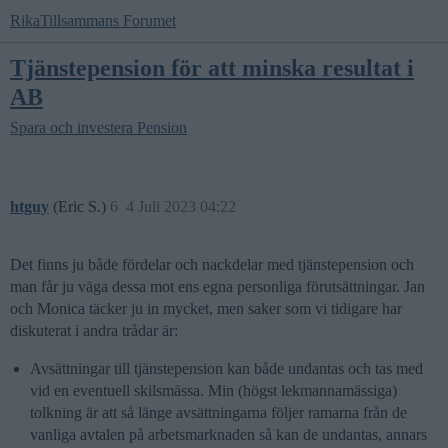
RikaTillsammans Forumet
Tjänstepension för att minska resultat i
AB
Spara och investera
Pension
htguy
(Eric S.)
6
4 Juli 2023 04:22
Det finns ju både fördelar och nackdelar med tjänstepension och
man får ju väga dessa mot ens egna personliga förutsättningar. Jan
och Monica täcker ju in mycket, men saker som vi tidigare har
diskuterat i andra trådar är:
Avsättningar till tjänstepension kan både undantas och tas med
vid en eventuell skilsmässa. Min (högst lekmannamässiga)
tolkning är att så länge avsättningarna följer ramarna från de
vanliga avtalen på arbetsmarknaden så kan de undantas, annars