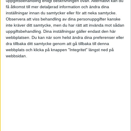
uppgiftsbehandling enligt beskrivningen ovan. Alternativt kan du
En annan sak som inte har nämnts i tråden är att om du har varit
få åtkomst till mer detaljerad information och ändra dina
utan tjänstepension så kan det finnas en möjlighet att “spara
inställningar innan du samtycker eller för att neka samtycke.
ikapp” genom engångsavsättningar. För egen del så sparade jag
Observera att viss behandling av dina personuppgifter kanske
själv i ISK i drygt 10 år utanför tjänstepensionssystemet.
inte kräver ditt samtycke, men du har rätt att invända mot sådan
uppgiftsbehandling. Dina inställningar gäller endast den här
Slutligen skulle jag säga att det är väldigt viktigt att välja en bra
webbplatsen. Du kan när som helst ändra dina preferenser eller
leverantör med låga och förståeliga avgifter. Har själv valt
Avanza
dra tillbaka ditt samtycke genom att gå tillbaka till denna
på grund av enkelheten och låga avgifter (“Det bästa sparandet är
webbplats och klicka på knappen "Integritet" längst ned på
det som blir av”).
webbsidan.
Grattis till ett bra resultat i ditt AB!
2 gillningar
show post in topic
Liknande ämnen du kan gilla
Ämne
Svar
Aktivitet