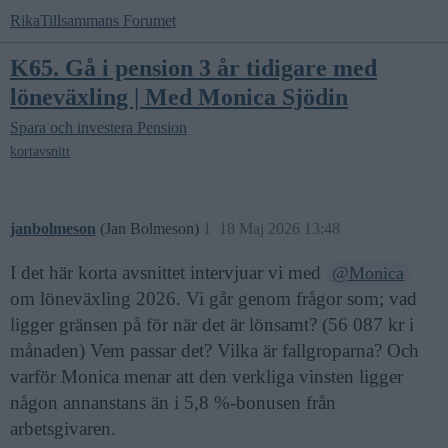
RikaTillsammans Forumet
K65. Gå i pension 3 år tidigare med
löneväxling | Med Monica Sjödin
Spara och investera
Pension
kortavsnitt
janbolmeson
(Jan Bolmeson)
1
18 Maj 2026 13:48
I det här korta avsnittet intervjuar vi med
@Monica
om löneväxling 2026. Vi går genom frågor som; vad
ligger gränsen på för när det är lönsamt? (56 087 kr i
månaden) Vem passar det? Vilka är fallgroparna? Och
varför Monica menar att den verkliga vinsten ligger
någon annanstans än i 5,8 %-bonusen från
arbetsgivaren.