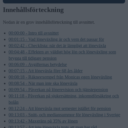
Innehållsförteckning
Nedan är en grov innehållsförteckning till avsnittet.
00:00:00 - Intro till avsnittet
00:01:15 - Vad löneväxling är och vem det passar för
00:02:42 - Checklista: när det är lämpligt att löneväxla
00:04:48 - Effekten av väldigt hög lön och löneväxling som
brygga till tidigare pension
00:06:09 - Avgifternas betydelse
00:07:15 - Att löneväxla före 68 års ålder
00:08:18 - Räkneexempel från Monicas egen löneväxling
00:08:54 - När man inte ska löneväxla
00:09:54 - Påverkan på lönerevision och tjänstepension
00:11:18 - Påverkan på sjukersättning, inkomstförsäkring och
bolån
00:12:24 - Att löneväxla mot semester istället för pension
00:13:03 - Snitt- och mediansummor för löneväxling i Sverige
00:13:42 - Maxgräns på 35% av lönen
00:13:57 - Att inte löneväxla trots att man har råd