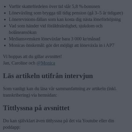
Varför skattefördelen över tid slår 5,8 %-bonusen
Löneväxling som brygga till tidig pension (gå 3–5 år tidigare)
Lönerevisions-fällan som kan kosta dig nästa löneförhöjning
Vad som händer vid föräldraledighet, sjukdom och
bolåneansökan
Mediansvensken löneväxlar bara 3 000 kr/månad
Monicas önskemål: gör det möjligt att löneväxla in i AP7
Vi hoppas att du gillar avsnittet!
Jan, Caroline och
@Monica
Läs artikeln utifrån intervjun
Som vanligt kan du läsa vår sammanfattning av artikeln (inkl.
transkribering) via hemsidan:
Tittlyssna på avsnittet
Du kan självklart även tittlyssna på det via Youtube eller din
poddapp: