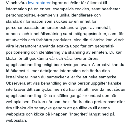
Vi och våra
leverantorer
lagrar och/eller får åtkomst till
3
18 Maj 2026 16:00
information på en enhet, exempelvis cookies, samt bearbetar
personuppgifter, exempelvis unika identifierare och
standardinformation som skickas av en enhet för
Ett inlägg har sammanfogats med ett befintligt ämne:
Jag har byggt
personanpassade annonser och andra typer av innehåll,
något, ge mig feedback och använd det gärna själv
annons- och innehållsmätning samt målgruppsinsikter, samt för
att utveckla och förbättra produkter.
Med din tillåtelse kan vi och
våra leverantörer använda exakta uppgifter om geografisk
positionering och identifiering via skanning av enheten. Du kan
hallbo
(BOC)
4
18 Maj 2026 16:09
klicka för att godkänna vår och våra leverantörers
uppgiftsbehandling enligt beskrivningen ovan. Alternativt kan du
få åtkomst till mer detaljerad information och ändra dina
Är det verkligen möjligt att mediansvensken löneväxlar 3000 kr /
inställningar innan du samtycker eller för att neka samtycke.
mån ? Tycker det låter otroligt högt, jag hadde nog gissat att
Observera att viss behandling av dina personuppgifter kanske
mediansvensken löneväxlar 0 kr , Eller menar du median av de som
inte kräver ditt samtycke, men du har rätt att invända mot sådan
löneväxlar ?
uppgiftsbehandling. Dina inställningar gäller endast den här
webbplatsen. Du kan när som helst ändra dina preferenser eller
6 gillningar
dra tillbaka ditt samtycke genom att gå tillbaka till denna
webbplats och klicka på knappen "Integritet" längst ned på
webbsidan.
SsSpara
(SSSpar)
5
18 Maj 2026 16:33