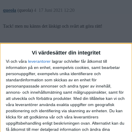
queola
(queola)
4
17 Juni 2021 12:20
Tack! men nu känns det läskigt och svårt att göra rätt!
Vi värdesätter din integritet
queola
(queola)
5
17 Juni 2021 12:23
Vi och våra
leverantorer
lagrar och/eller får åtkomst till
information på en enhet, exempelvis cookies, samt bearbetar
Tack! Bra hints. Ska kolla på dina alternativ 2 och 4. Banken känns
personuppgifter, exempelvis unika identifierare och
inte så bra och några av de som jag redan har är högrisk(för hög
standardinformation som skickas av en enhet för
risk) för att fortsätta med. De kan slå men…risky. Ska kolla
personanpassade annonser och andra typer av innehåll,
länkarna.
annons- och innehållsmätning samt målgruppsinsikter, samt för
att utveckla och förbättra produkter.
Med din tillåtelse kan vi och
våra leverantörer använda exakta uppgifter om geografisk
positionering och identifiering via skanning av enheten. Du kan
klicka för att godkänna vår och våra leverantörers
Fnorrbart
(Superinvesteraren)
6
17 Juni 2021 13:01
uppgiftsbehandling enligt beskrivningen ovan. Alternativt kan du
få åtkomst till mer detaljerad information och ändra dina