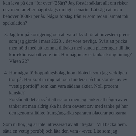
kan leva på den “for ever”(25år)? Jag förstår såklart allt om risker
osv men far efter något slags rimligt scenario. Låt säga att man
behöver 360tkr per år. Några förslag från er som redan lämnat tok-
spekulation?
Jag tror på korrigering och att vara likvid för att investera precis
som jag gjorde i mars 2020…det vore trevligt. Svårt att pricka
men nöjd med att komma tillbaka med sunda placeringar till lite
korrektionsrabatt vore fint. Har någon av er tankar kring timing?
Våren 22?
Har några förhoppningsbolag inom biotech som jag verkligen
tror på. Har köpt in mig rätt och funderar på hur stor del av ev
“vettig portfölj” som kan vara sådana aktier. Noll procent
kanske?
Förstår att det är svårt att sia om men jag tänker att några av er
tänker att man aldrig ska ha dem oavsett osv med tanke på hur
den genomsnittlige framgångsrika spararen placerar pengarna.
Som ni hör, jag är inte intresserad av att “trejda”. Vill backa hem,
sätta en vettig portfölj och låta den vara 4-ever. Lite som jag