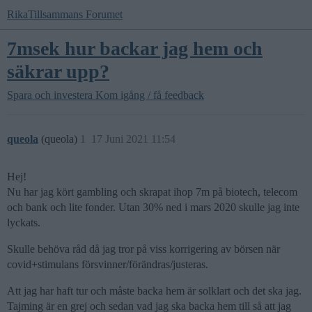
RikaTillsammans Forumet
7msek hur backar jag hem och
säkrar upp?
Spara och investera
Kom igång / få feedback
queola
(queola)
1
17 Juni 2021 11:54
Hej!
Nu har jag kört gambling och skrapat ihop 7m på biotech, telecom
och bank och lite fonder. Utan 30% ned i mars 2020 skulle jag inte
lyckats.
Skulle behöva råd då jag tror på viss korrigering av börsen när
covid+stimulans försvinner/förändras/justeras.
Att jag har haft tur och måste backa hem är solklart och det ska jag.
Tajming är en grej och sedan vad jag ska backa hem till så att jag