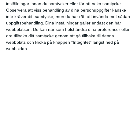
inställningar innan du samtycker eller för att neka samtycke.
Daniel_Nilsson:
Observera att viss behandling av dina personuppgifter kanske
Sätt dem på ett vanligt bankkonto och se om det räcker i 25 år
inte kräver ditt samtycke, men du har rätt att invända mot sådan
med dina kostnader. Säkraste metoden men kanske inte räcker
uppgiftsbehandling. Dina inställningar gäller endast den här
hela vägen fram.
webbplatsen. Du kan när som helst ändra dina preferenser eller
dra tillbaka ditt samtycke genom att gå tillbaka till denna
webbplats och klicka på knappen "Integritet" längst ned på
Kostnad på 360kSEK per år ger (med inflation) total kostnad på
webbsidan.
11.5 MSEK. Då är TS ca 60% klar. Om man vill begränsa risken
kanske man kan köra en indexportfölj som på 25 år genererar 4.5
MSEK (resten)
räknat med 7%. Man får väl räkna baklänges
och se vilken nivå av risk / investeringskapital som genererar 4.5
MSEK på 25 år?
1 gillning
queola
(queola)
7
17 Juni 2021 13:24
Yes, det låter som rätt tänkt och då blir det som du säger en