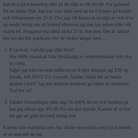
kan leva på avkastning eller på att sälja av bit för bit. För gammal
för att tänka 20år. Jag kan vara nöjd med att ha 0 kronor på kontot
och folkpension om 25 år. Dvs jag vill kunna ta ut/sälja av och leva
på medel redan om ett kvartal eftersom jag inte har arbete eller vill
skaffa ett. Pengarna ska alltså räcka 25 år. Inte mer. Det är såklart
bra om det blir guldkant eller de räcker längre men…
Kvarskatt, vad ska jag sälja först?
Har 600k vinstskatt från försäljning av semesterbostad som ska
in i höst.
Säljer jag telecom som millicom m fl eller droppar jag TIN ny
teknik, MS INVF US Growth, Spiltan Stabil för att betala
skatten i höst? Jag tror telekom kommer gå bättre än fonderna.
Vad tror ni?
Tänker förmodligen sätta mig 70-100% likvid och fundera på
hur jag säkrar upp 4% till 8% om året framåt. Kanske är så bra
det går att göra det med rimlig risk.
Kanske inte realistiskt men hur skulle en portfölj med typ 6.4msek
se ut som gör att jag