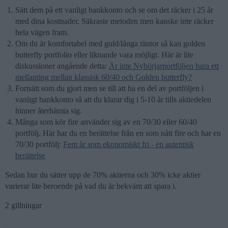
Sätt dem på ett vanligt bankkonto och se om det räcker i 25 år
med dina kostnader. Säkraste metoden men kanske inte räcker
hela vägen fram.
Om du är komfortabel med guld/långa räntor så kan golden
butterfly portfolio eller liknande vara möjligt. Här är lite
diskussioner angående detta:
Är inte Nybörjarportföljen bara ett
mellanting mellan klassisk 60/40 och Golden butterfly?
Fortsätt som du gjort men se till att ha en del av portföljen i
vanligt bankkonto så att du klarar dig i 5-10 år tills aktiedelen
hinner återhämta sig.
Många som kör fire använder sig av en 70/30 eller 60/40
portfölj. Här har du en berättelse från en som nått fire och har en
70/30 portfölj:
Fem år som ekonomiskt fri - en autentisk
berättelse
Sedan hur du sätter upp de 70% aktierna och 30% icke aktier
varierar lite beroende på vad du är bekväm att spara i.
2 gillningar