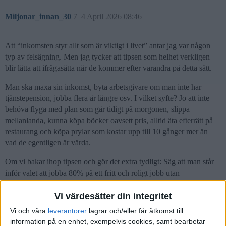
Miljonar_innan_30
7
4 April 2026 08:46
Att “inkomsten styr allt som är viktigt i livet” antar jag var någon
typ av felsägning. Men jag tycker att tipsen som helhet verkligen
blir lätta att ifrågasätta när de kommer efter varandra på detta sätt.
Man ska maxa sin inkomst, byta arbetsgivare om man inte har
tjänstepension, jobba flera år längre osv. I vilket syfte? Jo att inte
behöva flyga med plan som går tidigt på morgonen, slippa
mellanlanda, kunna köpa böcker oavsett pris, alltid äta efterrätt på
restaurang och köpa prylar som kostar upp till 10 gånger mer än
vad de egentligen är värda.
Om vi bakar ihop tipsen och gör det extra tydligt: Säg att man står
inför valet att jobba 80% på ett fritt och roligt jobb utan
tjänstepension till 63 eller 100% på ett tråkigt jobb med
tjänstepension till 69. Så väljer man det tråkiga jobbet till 69 för att
Vi värdesätter din integritet
slippa mellanlanda när man flyger och att kunna köpa dyra väskor
Vi och våra
leverantorer
lagrar och/eller får åtkomst till
där man lurar sig själv med att ta bort sista siffran prislappen.
information på en enhet, exempelvis cookies, samt bearbetar