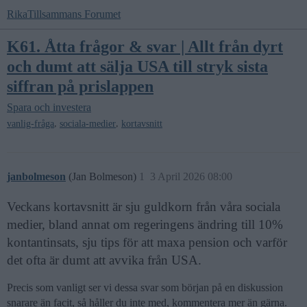
RikaTillsammans Forumet
K61. Åtta frågor & svar | Allt från dyrt
och dumt att sälja USA till stryk sista
siffran på prislappen
Spara och investera
,
,
vanlig-fråga
sociala-medier
kortavsnitt
janbolmeson
(Jan Bolmeson)
1
3 April 2026 08:00
Veckans kortavsnitt är sju guldkorn från våra sociala
medier, bland annat om regeringens ändring till 10%
kontantinsats, sju tips för att maxa pension och varför
det ofta är dumt att avvika från USA.
Precis som vanligt ser vi dessa svar som början på en diskussion
snarare än facit, så håller du inte med, kommentera mer än gärna.