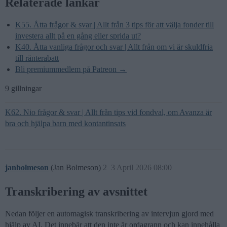
Relaterade länkar
K55. Åtta frågor & svar | Allt från 3 tips för att välja fonder till
investera allt på en gång eller sprida ut?
K40. Åtta vanliga frågor och svar | Allt från om vi är skuldfria
till ränterabatt
Bli premiummedlem på Patreon →
9 gillningar
K62. Nio frågor & svar | Allt från tips vid fondval, om Avanza är
bra och hjälpa barn med kontantinsats
janbolmeson
(Jan Bolmeson)
2
3 April 2026 08:00
Transkribering av avsnittet
Nedan följer en automagisk transkribering av intervjun gjord med
hjälp av AI. Det innebär att den inte är ordagrann och kan innehålla