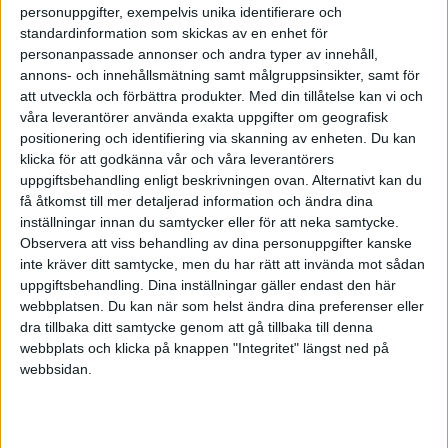
Snacka om motsatsen till “ett rikare liv”.
personuppgifter, exempelvis unika identifierare och
standardinformation som skickas av en enhet för
6 gillningar
personanpassade annonser och andra typer av innehåll,
annons- och innehållsmätning samt målgruppsinsikter, samt för
att utveckla och förbättra produkter.
Med din tillåtelse kan vi och
våra leverantörer använda exakta uppgifter om geografisk
Gabriel
(Den obotlige optimisten)
8
4 April 2026 08:56
positionering och identifiering via skanning av enheten. Du kan
klicka för att godkänna vår och våra leverantörers
Finns det verkligen stöd för att “äga sitt eget boende” är ekonomiskt
uppgiftsbehandling enligt beskrivningen ovan. Alternativt kan du
få åtkomst till mer detaljerad information och ändra dina
mer fördelaktigt än att hyra om bortser ifrån eventuellt
inställningar innan du samtycker eller för att neka samtycke.
värdeökning? Bara för att en hyresvärd tar ut vinst betyder det ju
Observera att viss behandling av dina personuppgifter kanske
inte att det blir dyrare. En hyresvärd har ju skalfördelar som inte en
inte kräver ditt samtycke, men du har rätt att invända mot sådan
ensam ägare har.
uppgiftsbehandling. Dina inställningar gäller endast den här
Sen säger du att är positiv till möjligheten att låna ännu mer trots att
webbplatsen. Du kan när som helst ändra dina preferenser eller
dra tillbaka ditt samtycke genom att gå tillbaka till denna
det innebär att priserna ökar. Hur tänkte du där? Om priserna
webbplats och klicka på knappen "Integritet" längst ned på
raderar ut fördelen med att låna mer är det enda som händer att vi
webbsidan.
belånar oss ännu mer men lika svårt att komma in på
bostadsmarknaden.