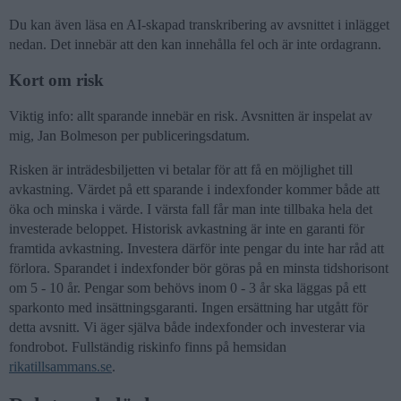
Du kan även läsa en AI-skapad transkribering av avsnittet i inlägget
nedan. Det innebär att den kan innehålla fel och är inte ordagrann.
Kort om risk
Viktig info: allt sparande innebär en risk. Avsnitten är inspelat av
mig, Jan Bolmeson per publiceringsdatum.
Risken är inträdesbiljetten vi betalar för att få en möjlighet till
avkastning. Värdet på ett sparande i indexfonder kommer både att
öka och minska i värde. I värsta fall får man inte tillbaka hela det
investerade beloppet. Historisk avkastning är inte en garanti för
framtida avkastning. Investera därför inte pengar du inte har råd att
förlora. Sparandet i indexfonder bör göras på en minsta tidshorisont
om 5 - 10 år. Pengar som behövs inom 0 - 3 år ska läggas på ett
sparkonto med insättningsgaranti. Ingen ersättning har utgått för
detta avsnitt. Vi äger själva både indexfonder och investerar via
fondrobot. Fullständig riskinfo finns på hemsidan
rikatillsammans.se
.