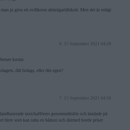
an ju göra ett ovillkorat aktieägartillskott. Men det är enligt
6
15 September 2021 04:28
betare kostar.
olagets, ditt bolags, eller din egen?
7
15 September 2021 04:50
å landbaserade taxichafförers genomsnittslön och landade på
det färre som kan ratta en båttaxi och därmed borde priset