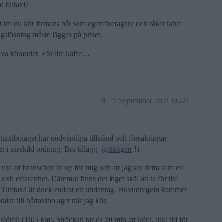
d biltaxi?
! Om du kör firmans båt som egenföretagare och råkar köra
ngslösning måste läggas på priset.
älva körandet. För lite kaffe…
8
15 September 2021 06:21
åttaxibolaget har nödvändiga tillstånd och försäkringar.
 i särskild ordning. Bra tillägg
!)
@Skogen
 var att branschen är ny för mig och att jag ser detta som ett
xh erfarenhet. Däremot finns det inget skäl att ta för lite
ris. Timtaxa är dock endast ett undantag. Huvudregeln kommer
lar till båttaxibolaget när jag kör.
jömil (18,5 km). Sträckan tar ca 30 min att köra, inkl tid för