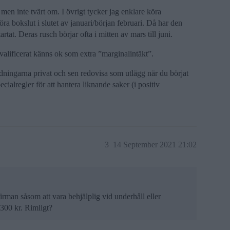
 men inte tvärt om. I övrigt tycker jag enklare köra
ra bokslut i slutet av januari/början februari. Då har den
tat. Deras rusch börjar ofta i mitten av mars till juni.
valificerat känns ok som extra ”marginalintäkt”.
dningarna privat och sen redovisa som utlägg när du börjat
cialregler för att hantera liknande saker (i positiv
3
14 September 2021 21:02
ifirman såsom att vara behjälplig vid underhåll eller
á 300 kr. Rimligt?