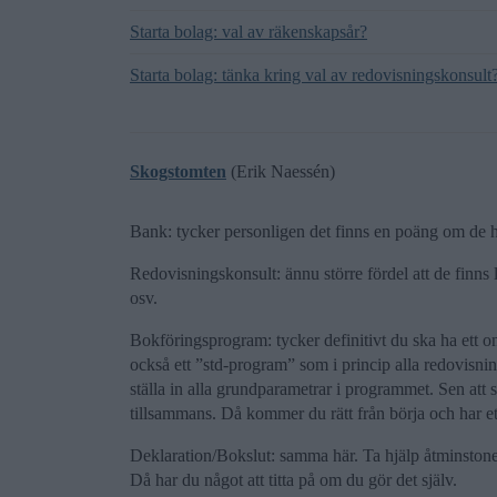
Starta bolag: val av räkenskapsår?
Starta bolag: tänka kring val av redovisningskonsult
Skogstomten
(Erik Naessén)
Bank: tycker personligen det finns en poäng om de 
Redovisningskonsult: ännu större fördel att de finns 
osv.
Bokföringsprogram: tycker definitivt du ska ha ett o
också ett ”std-program” som i princip alla redovisnin
ställa in alla grundparametrar i programmet. Sen att 
tillsammans. Då kommer du rätt från börja och har ett 
Deklaration/Bokslut: samma här. Ta hjälp åtminstone 
Då har du något att titta på om du gör det själv.