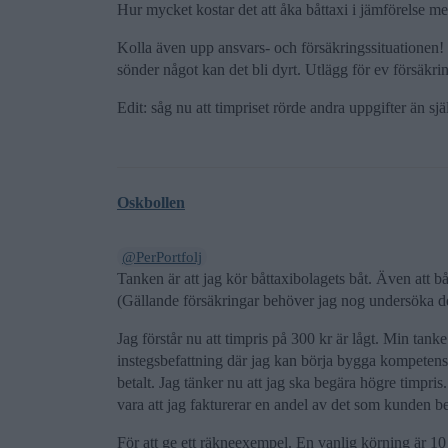
Hur mycket kostar det att åka båttaxi i jämförelse me
Kolla även upp ansvars- och försäkringssituationen
sönder något kan det bli dyrt. Utlägg för ev försäkri
Edit: såg nu att timpriset rörde andra uppgifter än sj
Oskbollen
@PerPortfolj
Tanken är att jag kör båttaxibolagets båt. Även att b
(Gällande försäkringar behöver jag nog undersöka det
Jag förstår nu att timpris på 300 kr är lågt. Min tanke
instegsbefattning där jag kan börja bygga kompetens o
betalt. Jag tänker nu att jag ska begära högre timp
vara att jag fakturerar en andel av det som kunden beta
För att ge ett räkneexempel. En vanlig körning är 10 s