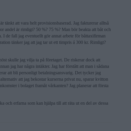
r tänkt att vara helt provisionsbaserad. Jag fakturerar alltså
stor andel är rimligt? 50 %? 75 %? Man bör beakta att båt och
. I de fall jag eventuellt gör annat arbete för båttaxifirman
ation tänker jag att jag tar ut ett timpris á 300 kr. Rimligt?
t skulle jag vilja ta på företaget. De riskerar dock att
nnan jag har några intäkter. Jag har förstått att man i sådana
rar att bli personligt betalningsansvarig. Det tycker jag
alternativ att jag bekostar kurserna privat nu, sparar kvitton
inkomster i bolaget framåt vårkanten? Jag planerar att första
loka och erfarna som kan hjälpa till att räta ut en del av dessa