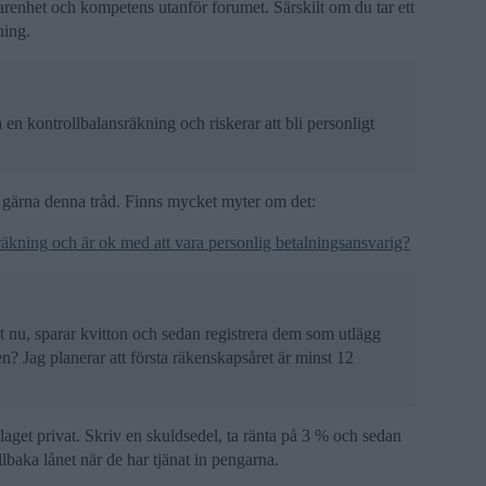
rfarenhet och kompetens utanför forumet. Särskilt om du tar ett
ning.
a en kontrollbalansräkning och riskerar att bli personligt
gärna denna tråd. Finns mycket myter om det:
äkning och är ok med att vara personlig betalningsansvarig?
vat nu, sparar kvitton och sedan registrera dem som utlägg
en? Jag planerar att första räkenskapsåret är minst 12
bolaget privat. Skriv en skuldsedel, ta ränta på 3 % och sedan
llbaka lånet när de har tjänat in pengarna.