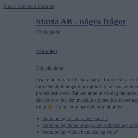
RikaTillsammans Forumet
Starta AB - några frågor
Företagande
Oskbollen
Hej alla kloka!
Inspirerad av Jan och andra här på forumet är jag nu
formella utbildningar inom sjöfart för att sedan und
provisionsbaserat. Tanken är att mitt bolag fakturera
sikt får vi se hur det utvecklar sig men just nu ser j
roligt
. Frågor som har dykt upp hitintills:
Starta bolag: val av räkenskapsår?
Starta bolag: tänka kring val av redovisningskons
Starta bolag: vilken bank ska jag välja?