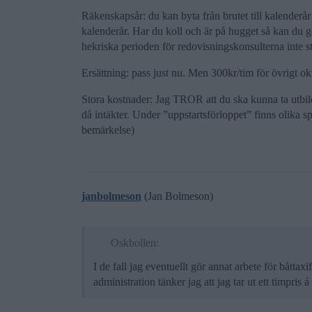
Räkenskapsår: du kan byta från brutet till kalenderår
kalenderår. Har du koll och är på hugget så kan du gö
hekriska perioden för redovisningskonsulterna inte star
Ersättning: pass just nu. Men 300kr/tim för övrigt ok
Stora kostnader: Jag TROR att du ska kunna ta utbil
då intäkter. Under ”uppstartsförloppet” finns olika spe
bemärkelse)
janbolmeson
(Jan Bolmeson)
Oskbollen:
I de fall jag eventuellt gör annat arbete för båttax
administration tänker jag att jag tar ut ett timpris 