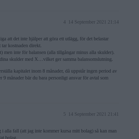
4
14 September 2021 21:14
ga att det inte hjälper att göra ett utlägg, för det belastar
 tar kostnaden direkt.
) men inte för balansen (alla tillgångar minus alla skulder).
kar dina skulder med X…vilket ger samma balansomslutning.
rställa kapitalet inom 8 månader, då uppstår ingen period av
ter 9 månader bär du bara personligt ansvar för avtal som
5
14 September 2021 21:41
 i alla fall (att jag inte kommer kursa mitt bolag) så kan man
tat bolag.