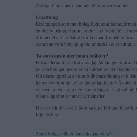
Övriga frågor mer relaterade till min verksamhet:
Ersättning
Ersättningen som mitt bolag fakturerar båttaxifirman ä
en del av beloppet som jag drar in när jag kör. Hur 
drivmedel är en relativt stor kostnad för båttaxifirman
såsom att vara behjälplig vid underhåll eller administr
Ta stora kostnader innan intäkter?
Kostnaderna för de kurserna jag tänkte genomföra i hös
belasta bolaget med mer än hälften av aktiekapitalet i
fall måste upprätta en kontrollbalansräkning och riske
känns överkomligt, eller tänker jag fel nu? Är det ett 
och sedan registrera dem som utlägg när jag väl fått 
räkenskapsåret är minst 12 månader.
Det var allt för ikväll. Stort tack på förhand till er k
frågetecken!
Starta bolag: vilken bank ska jag välja?