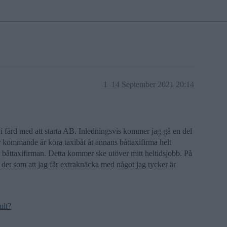
1
14 September 2021 20:14
 i färd med att starta AB. Inledningsvis kommer jag gå en del
er kommande år köra taxibåt åt annans båttaxifirma helt
r båttaxifirman. Detta kommer ske utöver mitt heltidsjobb. På
ag det som att jag får extraknäcka med något jag tycker är
ult?