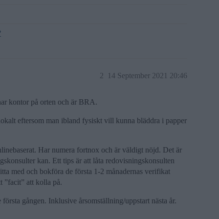
?
2
14 September 2021 20:46
har kontor på orten och är BRA.
lokalt eftersom man ibland fysiskt vill kunna bläddra i papper
nlinebaserat. Har numera fortnox och är väldigt nöjd. Det är
gskonsulter kan. Ett tips är att låta redovisningskonsulten
sitta med och bokföra de första 1-2 månadernas verifikat
”facit” att kolla på.
första gången. Inklusive årsomställning/uppstart nästa år.