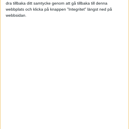
dra tillbaka ditt samtycke genom att gå tillbaka till denna
webbplats och klicka på knappen "Integritet" längst ned på
webbsidan.
"RIKTIG LYCKA ÄR DET DU HAR DIVIDERAT MED DET
DU VILL HA. JU MER DU KAN PLOCKA BORT FRÅN
VAD DU VILL HA, DESTO LYCKLIGARE BLIR DU."
- Jesper
Källa:
Fire-intervju: Jesper
«
1
2
3
...
5
»