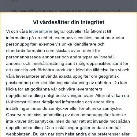
"DU BEHÖVER EGENTLIGEN BARA SPARA TILL TVÅ
GREJER I SVERIGE: EN BUFFERT OCH ETT BOENDE.
Vi värdesätter din integritet
HAR DU DE TVÅ, HAR DU GJORT 90 PROCENT AV
JOBBET."
Vi och våra
leverantorer
lagrar och/eller får åtkomst till
information på en enhet, exempelvis cookies, samt bearbetar
- Jan Bolmeson
personuppgifter, exempelvis unika identifierare och
standardinformation som skickas av en enhet för
Källa:
Samtal med Sparmakarna om ekonomi, livet, balans,
personanpassade annonser och andra typer av innehåll,
FIRE och mycket mer
annons- och innehållsmätning samt målgruppsinsikter, samt för
att utveckla och förbättra produkter.
Med din tillåtelse kan vi och
våra leverantörer använda exakta uppgifter om geografisk
positionering och identifiering via skanning av enheten. Du kan
klicka för att godkänna vår och våra leverantörers
uppgiftsbehandling enligt beskrivningen ovan. Alternativt kan du
"MAN MÅSTE ÄLSKA PROBLEMEN SOM ENS
få åtkomst till mer detaljerad information och ändra dina
INVESTERINGAR FÖR MED SIG."
inställningar innan du samtycker eller för att neka samtycke.
- Jan Bolmeson
Observera att viss behandling av dina personuppgifter kanske
inte kräver ditt samtycke, men du har rätt att invända mot sådan
Källa:
Samtal med Sparmakarna om ekonomi, livet, balans,
uppgiftsbehandling. Dina inställningar gäller endast den här
FIRE och mycket mer
webbplatsen. Du kan när som helst ändra dina preferenser eller