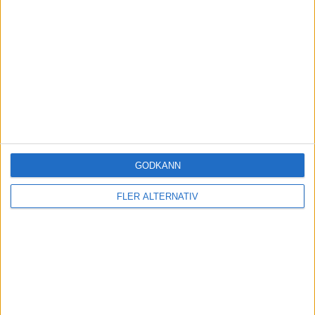
GODKÄNN
FLER ALTERNATIV
BILDSPEL,
1 år sedan