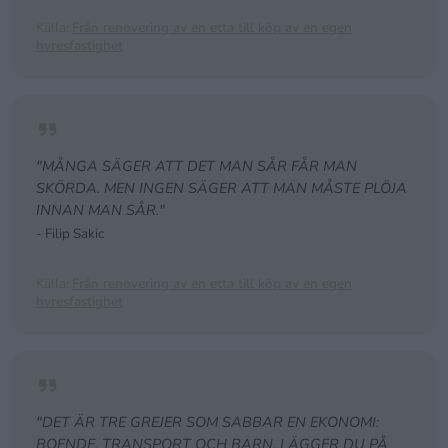
Källa:
Från renovering av en etta till köp av en egen
hyresfastighet
"MÅNGA SÄGER ATT DET MAN SÅR FÅR MAN
SKÖRDA. MEN INGEN SÄGER ATT MAN MÅSTE PLÖJA
INNAN MAN SÅR."
- Filip Sakic
Källa:
Från renovering av en etta till köp av en egen
hyresfastighet
"DET ÄR TRE GREJER SOM SABBAR EN EKONOMI:
BOENDE, TRANSPORT OCH BARN. LÄGGER DU PÅ