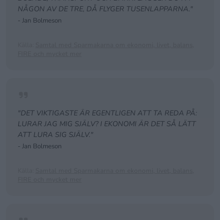
NÅGON AV DE TRE, DÅ FLYGER TUSENLAPPARNA."
- Jan Bolmeson
Källa:
Samtal med Sparmakarna om ekonomi, livet, balans,
FIRE och mycket mer
"DET VIKTIGASTE ÄR EGENTLIGEN ATT TA REDA PÅ:
LURAR JAG MIG SJÄLV? I EKONOMI ÄR DET SÅ LÄTT
ATT LURA SIG SJÄLV."
- Jan Bolmeson
Källa:
Samtal med Sparmakarna om ekonomi, livet, balans,
FIRE och mycket mer