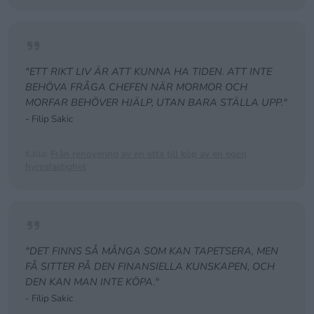
"ETT RIKT LIV ÄR ATT KUNNA HA TIDEN. ATT INTE
BEHÖVA FRÅGA CHEFEN NÄR MORMOR OCH
MORFAR BEHÖVER HJÄLP, UTAN BARA STÄLLA UPP."
- Filip Sakic
Källa:
Från renovering av en etta till köp av en egen
hyresfastighet
"DET FINNS SÅ MÅNGA SOM KAN TAPETSERA, MEN
FÅ SITTER PÅ DEN FINANSIELLA KUNSKAPEN, OCH
DEN KAN MAN INTE KÖPA."
- Filip Sakic