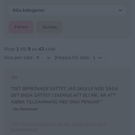
Filtrera
Slumpa
Visar
1
till
9
av
43
citat
Visa per sida:
|
Hoppa till sida:
"DET BEPRÖVADE SÄTTET, JAG SKULLE NOG SÄGA
DET ENDA SÄTTET I SVERIGE ATT BLI RIK, ÄR ATT
JOBBA TILLSAMMANS MED SINA PENGAR."
- Jan Bolmeson
Källa:
Från renovering av en etta till köp av en egen
hyresfastighet