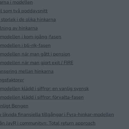
arna i modellen
el som två poddavsnitt
storlek i de olika hinkarna
ning av hinkarna
-modellen i kom-igång-fasen
modellen i bli-rik-fasen
-modellen när man gått i pension
modellen när man gjort exit / FIRE
ansering mellan hinkarna
gsfaktorer
modellen klädd i siffror: en vanlig svensk
modellen klädd i siffror: förvalta-fasen
nligt Bengen
 likvida finansiella tillgångar i Fyra-hinkar-modellen
rån JayR i communityn: Total return approach