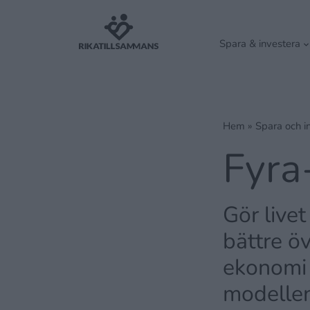
Spara & investera
Hem
»
Spara och i
Fyra
Gör livet
bättre ö
ekonomi 
modellen