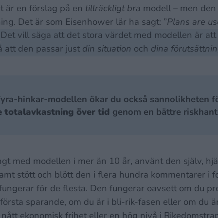
t är en förslag på en
tillräckligt bra
modell – men den ä
ing. Det är som Eisenhower lär ha sagt: ”
Plans are us
Det vill säga att det stora värdet med modellen är at
 att den passar just
din situation
och
dina förutsättni
yra-hinkar-modellen ökar du också sannolikheten fö
 totalavkastning över tid
genom en bättre riskhant
ngt med modellen i mer än 10 år, använt den själv, hjä
mt stött och blött den i flera hundra kommentarer i fo
n fungerar för de flesta. Den fungerar oavsett om du p
första sparande, om du är i bli-rik-fasen eller om du ä
r nått ekonomisk frihet eller en hög nivå i Rikedomst