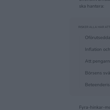
ska hantera:
Oförutsedda 
Inflation oc
Att pengarna 
Börsens svä
Beteenderiske
Fyra-hinkar-mod