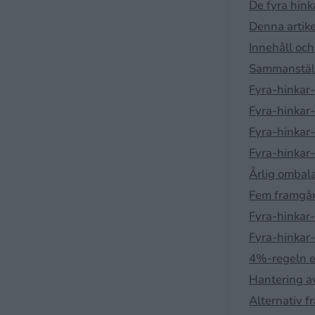
De fyra hink
Denna artik
Innehåll och 
Sammanställ
Fyra-hinkar
Fyra-hinkar-
Fyra-hinkar
Fyra-hinkar-
Årlig ombal
Fem framgån
Fyra-hinkar-
Fyra-hinkar-
4%-regeln e
Hantering av
Alternativ f