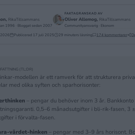
FAKTAGRANSKAD AV
son,
Oliver Allemog,
RikaTillsammans
RikaTillsammans
dan 1996 · Bloggat sedan 2007
Communityansvarig · Ekonom
 2026
Publicerad
17 juli 2025
29 minuters läsning
174 kommentarer
D
ATTNING (TL;DR)
inkar-modellen är ett ramverk för att strukturera priv
elar med olika syften och sparhorisonter:
erthinken
– pengar du behöver inom 3 år. Bankkont
ttningsgaranti. 0,5–6 månadsutgifter i bli-rik-fasen, 3 
gifter i förvalta-fasen.
ra-värdet-hinken
– pengar med 3–9 års horisont. Bo