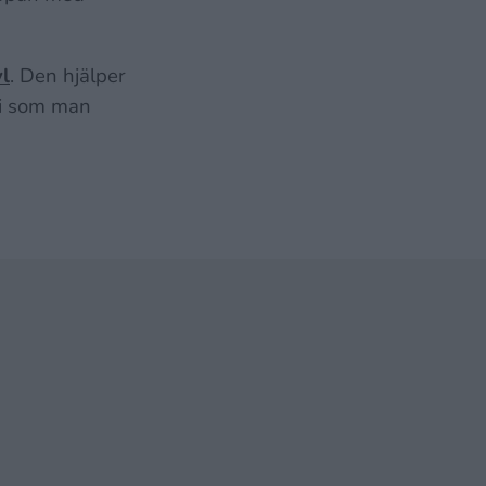
yl
. Den hjälper
omi som man