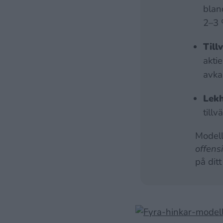
blan
2–3 
Till
akti
avka
Lek
tillv
Modell
offensi
på ditt