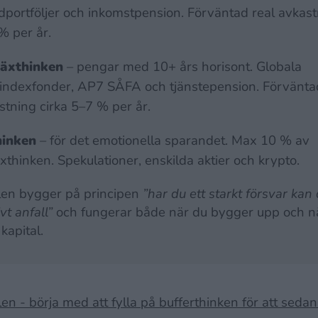
dportföljer och inkomstpension. Förväntad real avkast
% per år.
växthinken
– pengar med 10+ års horisont. Globala
eindexfonder, AP7 SÅFA och tjänstepension. Förvänta
stning cirka 5–7 % per år.
hinken
– för det emotionella sparandet. Max 10 % av
äxthinken. Spekulationer, enskilda aktier och krypto.
en bygger på principen
”har du ett starkt försvar kan 
vt anfall”
och fungerar både när du bygger upp och nä
 kapital.