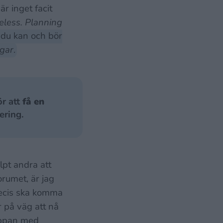
r inget facit
eless. Planning
t du kan och bör
ngar
.
r att
få en
ering.
lpt andra att
rumet, är jag
recis ska komma
r på väg att nå
rappan med