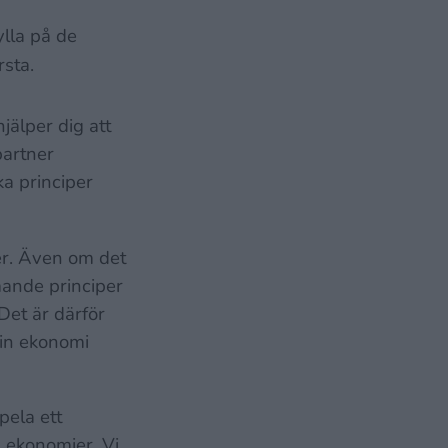
ylla på de
rsta.
jälper dig att
partner
a principer
er. Även om det
mmande principer
et är därför
din ekonomi
pela ett
ra ekonomier
. Vi