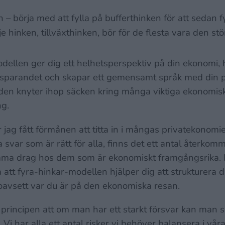
– börja med att fylla på bufferthinken för att sedan f
e hinken, tillväxthinken, bör för de flesta vara den stö
ellen ger dig ett helhetsperspektiv på din ekonomi, h
 i sparandet och skapar ett gemensamt språk med din 
den knyter ihop säcken kring många viktiga ekonomisk
g.
 jag fått förmånen att titta in i mångas privatekonomi
a svar som är rätt för alla, finns det ett antal återko
a drag hos dem som är ekonomiskt framgångsrika. D
 att fyra-hinkar-modellen hjälper dig att strukturera 
 oavsett var du är på den ekonomiska resan.
principen att om man har ett starkt försvar kan man s
.
Vi har alla ett antal risker vi behöver balansera i vå