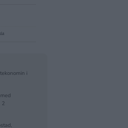
ela
atekonomin i
o med
± 2
stad,