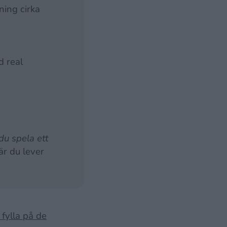
ning cirka
d real
du spela ett
r du lever