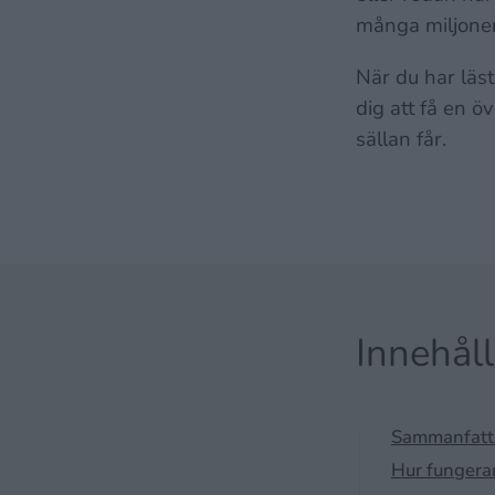
många miljoner
När du har läst
dig att få en ö
sällan får.
Innehål
Sammanfattni
Hur fungera