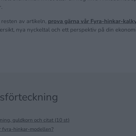
.
 resten av artikeln,
prova gärna vår Fyra-hinkar-kalk
versikt, nya nyckeltal och ett perspektiv på din ekon
lsförteckning
ng, guldkorn och citat (10 st)
r fyra-hinkar-modellen?