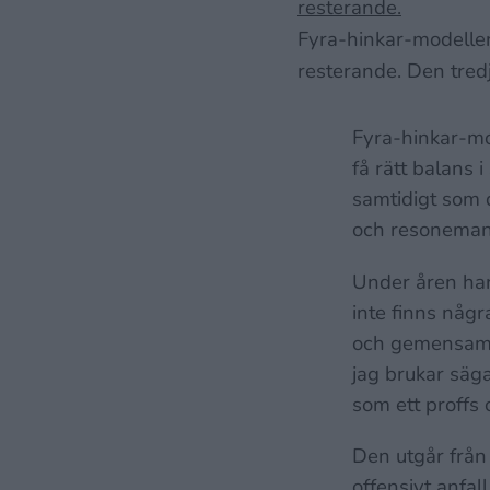
Fyra-hinkar-modellen 
resterande. Den tredj
Fyra-hinkar-mod
få rätt balans
samtidigt som 
och resoneman
Under åren har
inte finns någr
och gemensamm
jag brukar säga
som ett proffs
Den utgår från 
offensivt anfall