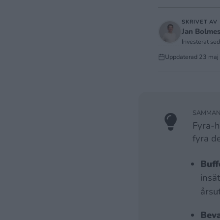
SKRIVET AV
Jan Bolme
Investerat se
Uppdaterad
23 maj
SAMMANF
Fyra-h
fyra d
Buff
insä
årsut
Beva