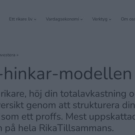
Ett rikare liv
Vardagsekonomi
Verktyg
Om os
nvestera
»
-hinkar-modellen
 rikare, höj din totalavkastning 
versikt genom att strukturera di
som ett proffs. Mest uppskatta
 på hela RikaTillsammans.