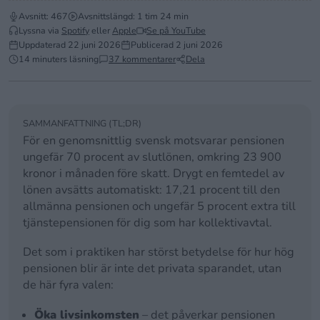
Avsnitt: 467
Avsnittslängd: 1 tim 24 min
Lyssna via
Spotify
eller
Apple
Se på YouTube
Uppdaterad
22 juni 2026
Publicerad
2 juni 2026
14 minuters läsning
37 kommentarer
Dela
SAMMANFATTNING (TL;DR)
För en genomsnittlig svensk motsvarar pensionen
ungefär 70 procent av slutlönen, omkring 23 900
kronor i månaden före skatt. Drygt en femtedel av
lönen avsätts automatiskt: 17,21 procent till den
allmänna pensionen och ungefär 5 procent extra till
tjänstepensionen för dig som har kollektivavtal.
Det som i praktiken har störst betydelse för hur hög
pensionen blir är inte det privata sparandet, utan
de här fyra valen:
Öka livsinkomsten
– det påverkar pensionen