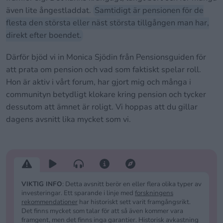
även lite ångestladdat.
Samtidigt är pensionen för de
flesta den största eller näst största tillgången man har,
direkt efter boendet.
Därför bjöd vi in Monica Sjödin från Pensionsguiden för
att prata om pension och vad som faktiskt spelar roll.
Hon är aktiv i vårt forum, har gjort mig och många i
communityn betydligt klokare kring pension och tycker
dessutom att ämnet är roligt. Vi hoppas att du gillar
dagens avsnitt lika mycket som vi.
KOMMER PENSIONEN ATT RÄCKA?
1 TIM 24 MIN
VIKTIG INFO
: Detta avsnitt berör en eller flera olika typer av
investeringar. Ett sparande i linje med
forskningens
rekommendationer
har historiskt sett varit framgångsrikt.
Det finns mycket som talar för att så även kommer vara
framgent, men det finns inga garantier. Historisk avkastning