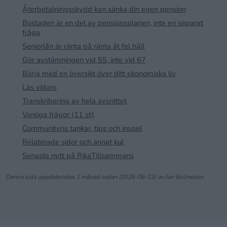
Återbetalningsskydd kan sänka din egen pension
Bostaden är en del av pensionsplanen, inte en separat
fråga
Seniorlån är ränta på ränta åt fel håll
Gör avstämningen vid 55, inte vid 67
Börja med en översikt över ditt ekonomiska liv
Läs vidare
Transkribering av hela avsnittet
Vanliga frågor (11 st)
Communityns tankar, tips och inspel
Relaterade sidor och annat kul
Senaste nytt på RikaTillsammans
Denna sida uppdaterades 1 månad sedan (2026-06-22) av Jan Bolmeson.