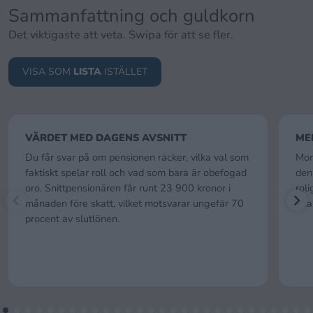
Sammanfattning och guldkorn
Det viktigaste att veta. Swipa för att se fler.
VISA SOM
LISTA
ISTÄLLET
VÄRDET MED DAGENS AVSNITT
ME
Du får svar på om pensionen räcker, vilka val som
Mon
faktiskt spelar roll och vad som bara är obefogad
den 
oro. Snittpensionären får runt 23 900 kronor i
rol
månaden före skatt, vilket motsvarar ungefär 70
fina
procent av slutlönen.