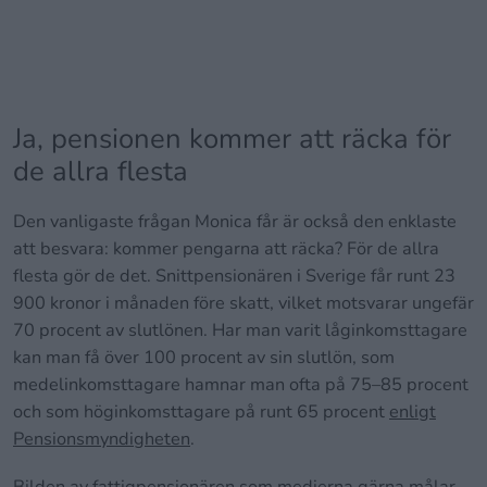
Ja, pensionen kommer att räcka för
de allra flesta
Den vanligaste frågan Monica får är också den enklaste
att besvara: kommer pengarna att räcka? För de allra
flesta gör de det. Snittpensionären i Sverige får runt 23
900 kronor i månaden före skatt, vilket motsvarar ungefär
70 procent av slutlönen. Har man varit låginkomsttagare
kan man få över 100 procent av sin slutlön, som
medelinkomsttagare hamnar man ofta på 75–85 procent
och som höginkomsttagare på runt 65 procent
enligt
Pensionsmyndigheten
.
Bilden av fattigpensionären som medierna gärna målar