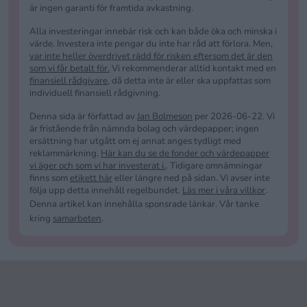
är ingen garanti för framtida avkastning.
Alla investeringar innebär risk och kan både öka och minska i
värde. Investera inte pengar du inte har råd att förlora. Men,
var inte heller överdrivet rädd för risken eftersom det är den
som vi får betalt för.
Vi rekommenderar alltid kontakt med en
finansiell rådgivare
, då detta inte är eller ska uppfattas som
individuell finansiell rådgivning.
Denna sida är författad av
Jan Bolmeson
per 2026-06-22. Vi
är fristående från nämnda bolag och värdepapper; ingen
ersättning har utgått om ej annat anges tydligt med
reklammärkning.
Här kan du se de fonder och värdepapper
vi äger och som vi har investerat i.
. Tidigare omnämningar
finns som
etikett här
eller längre ned på sidan. Vi avser inte
följa upp detta innehåll regelbundet.
Läs mer i våra villkor
.
Denna artikel kan innehålla sponsrade länkar. Vår tanke
kring
samarbeten
.