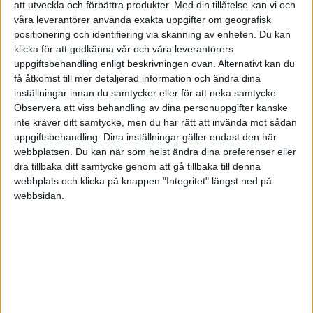
att utveckla och förbättra produkter.
Med din tillåtelse kan vi och
enklare att berätta om Agda som
våra leverantörer använda exakta uppgifter om geografisk
fattigpensionär och inte kan köpa glass.
positionering och identifiering via skanning av enheten. Du kan
klicka för att godkänna vår och våra leverantörers
uppgiftsbehandling enligt beskrivningen ovan. Alternativt kan du
Det är ungefär där medierapporteringen brukar hamna,
få åtkomst till mer detaljerad information och ändra dina
och det är synd, för rädslan den skapar gör att människor
inställningar innan du samtycker eller för att neka samtycke.
Observera att viss behandling av dina personuppgifter kanske
fattar sämre beslut än de hade behövt. Sedan är det
inte kräver ditt samtycke, men du har rätt att invända mot sådan
självklart synd om Agda, men det är en fråga som
uppgiftsbehandling. Dina inställningar gäller endast den här
behöver hanteras separat.
webbplatsen. Du kan när som helst ändra dina preferenser eller
dra tillbaka ditt samtycke genom att gå tillbaka till denna
webbplats och klicka på knappen "Integritet" längst ned på
webbsidan.
Den allmänna pensionen är ett
flödessystem, inte en sparbössa
Många tror att den allmänna pensionen är pengar som
ligger och väntar på ett konto i deras namn. Så fungerar
det inte. Den skatt som betalas in i dag går direkt till