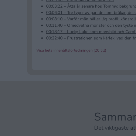
00:03:22 – Åtta år senare hos Tommy: bakgrun
00:06:01 – Tre typer av par: de som bråkar, de 
00:08:10 – Varför män håller låg profil: könsr
00:11:40 – Omedvetna mönster och den tyste 
00:18:17 – Lucky Luke som mansbild och Caroli
00:22:40 – Frustrationen som kärlek: vad den fr
Visa hela innehållsförteckningen (20 till)
Sammanf
Det viktigaste att