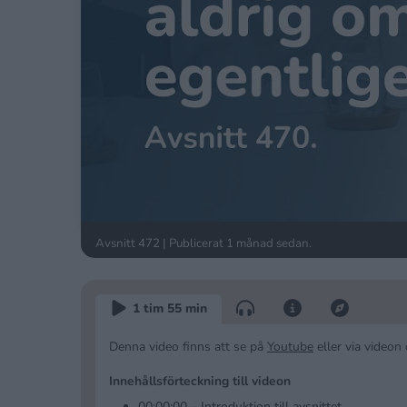
Avsnitt 472 | Publicerat
1 månad sedan
.
1 tim 55 min
Denna video finns att se på
Youtube
eller via videon
Innehållsförteckning till videon
00:00:00 – Introduktion till avsnittet