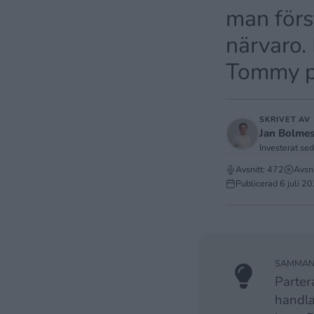
man förs
närvaro. 
Tommy p
SKRIVET AV
Jan Bolme
Investerat se
Avsnitt: 472
Avsni
Publicerad
6 juli 2
SAMMANF
Parte
handla