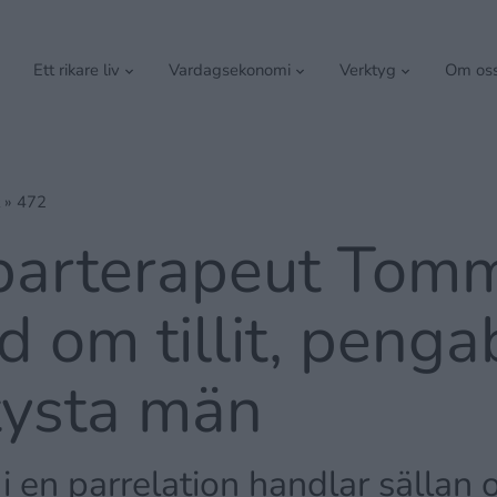
Ett rikare liv
Vardagsekonomi
Verktyg
Om os
»
472
parterapeut Tom
 om tillit, penga
tysta män
i en parrelation handlar sällan 