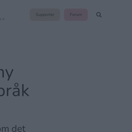
Supporter
Forum
s
my
bråk
om det