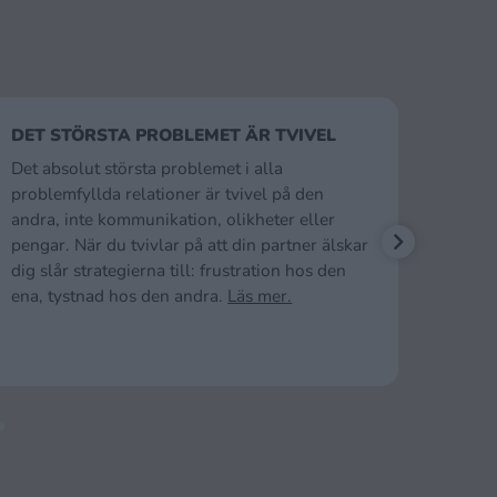
DET STÖRSTA PROBLEMET ÄR TVIVEL
FRUS
Det absolut största problemet i alla
Så län
problemfyllda relationer är tvivel på den
gett 
andra, inte kommunikation, olikheter eller
relati
pengar. När du tvivlar på att din partner älskar
frust
dig slår strategierna till: frustration hos den
dig, i
ena, tystnad hos den andra.
Läs mer.