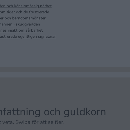
den och känslomässig närhet
som tiger och de frustrerade
oller och barndomsmönster
mannen i skuggvärlden
nes insikt om sårbarhet
ustrerade egentligen signalerar
attning och guldkorn
 veta. Swipa för att se fler.