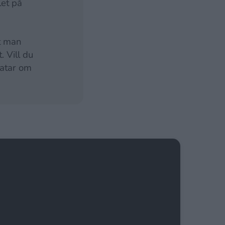
let på
tt man
. Vill du
pratar om