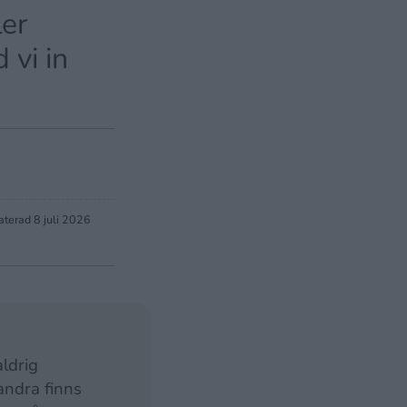
ler
 vi in
aterad
8 juli 2026
ldrig
andra finns