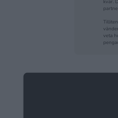
kvar. 
partne
Tillit
vänder
veta hu
pengar