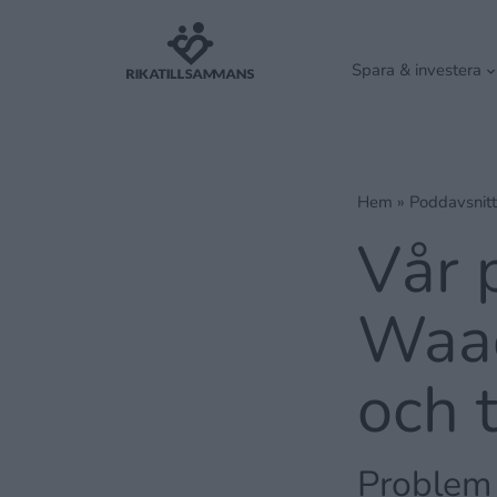
Spara & investera
Hem
»
Poddavsnitt
Vår 
Waad
och 
Problem 