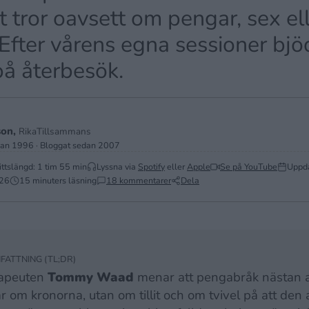
t tror oavsett om pengar, sex el
Efter vårens egna sessioner bjöd
å återbesök.
son,
RikaTillsammans
dan 1996 · Bloggat sedan 2007
ttslängd: 1 tim 55 min
Lyssna via
Spotify
eller
Apple
Se på YouTube
Uppd
026
15 minuters läsning
18 kommentarer
Dela
ATTNING (TL;DR)
rapeuten
Tommy Waad
menar att pengabråk nästan a
r om kronorna, utan om tillit och om tvivel på att den 