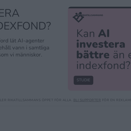
TERA
NDEXFOND?
ord lät AI-agenter
ehåll vann i samtliga
som vi människor.
STUDIE
ER RIKATILLSAMMANS ÖPPET FÖR ALLA.
BLI SUPPORTER
FÖR EN REKLAMF