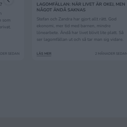
?
LAGOMFÄLLAN: NÄR LIVET ÄR OKEJ, MEN
NÅGOT ÄNDÅ SAKNAS
n
Stefan och Zandra har gjort allt rätt. God
en som
ekonomi, mer tid med barnen, mindre
rivat.
lönearbete. Ändå har livet blivit lite platt. Så
ser lagomfällan ut och så tar man sig vidare.
ADER SEDAN
LÄS MER
2 MÅNADER SEDA