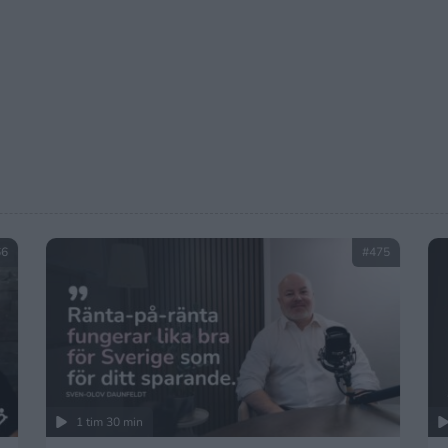
66
#475
1 tim 30 min