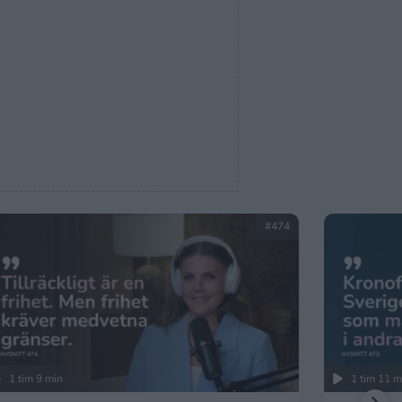
#474
1 tim 9 min
1 tim 11 m