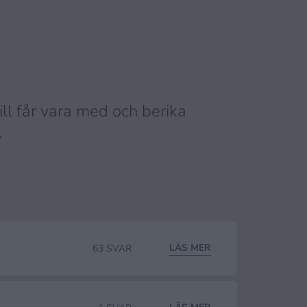
l får vara med och berika
.
LÄS MER
63 SVAR