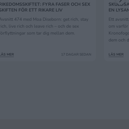
RIKEDOMSSKIFTET: FYRA FASER OCH SEX
SKULDSA
SKIFTEN FÖR ETT RIKARE LIV
EN LYSA
Avsnitt 474 med Moa Diseborn: get rich, stay
Ett avsnit
rich, live rich och leave rich – och de sex
om varför
förflyttningar som tar dig mellan dem.
Kronofogd
dem och d
LÄS MER
17 DAGAR SEDAN
LÄS MER