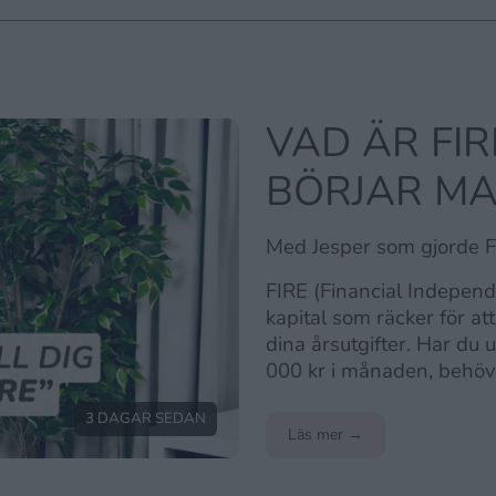
VAD ÄR FI
BÖRJAR MA
Med Jesper som gjorde F
FIRE (Financial Independe
kapital som räcker för at
dina årsutgifter. Har du u
000 kr i månaden, behöve
3 DAGAR SEDAN
Läs mer →