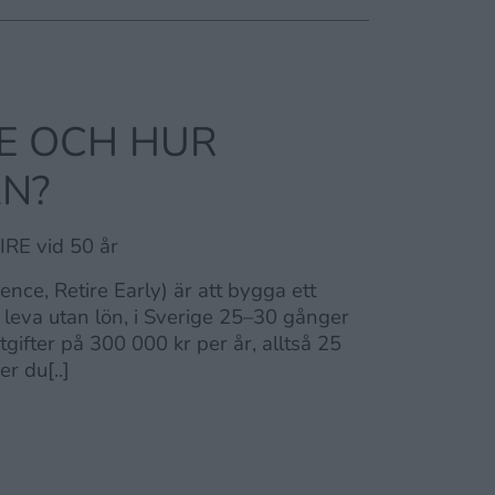
RE OCH HUR
N?
IRE vid 50 år
nce, Retire Early) är att bygga ett
t leva utan lön, i Sverige 25–30 gånger
tgifter på 300 000 kr per år, alltså 25
r du[..]