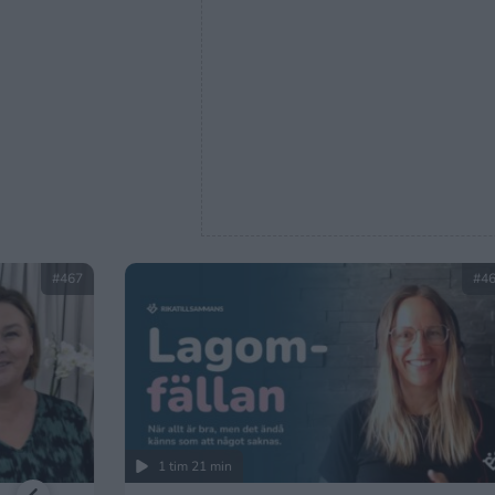
#467
#4
1 tim 21 min