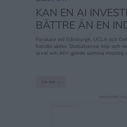
SENASTE NYTT
KAN EN AI INVES
BÄTTRE ÄN EN I
Forskare vid Edinburgh, UCLA och Oxf
handla aktier. Slutsatserna: köp-och-b
urval och AI:n gjorde samma misstag 
Läs mer →
ANNONSER HÅLL