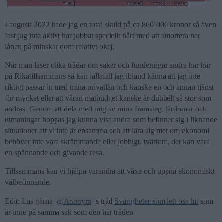
I augusti 2022 hade jag en total skuld på ca 860’000 kronor så även
fast jag inte aktivt har jobbat speciellt hårt med att amortera ner
lånen på minskar dom relativt okej.
När man läser olika trådar om saker och funderingar andra har här
på Rikatillsammans så kan iallafall jag ibland känna att jag inte
riktigt passar in med mina privatlån och kanske en och annan tjänst
för mycket eller att våran matbudget kanske är dubbelt så stor som
andras. Genom att dela med mig av mina framsteg, lärdomar och
utmaningar hoppas jag kunna visa andra som befinner sig i liknande
situationer att vi inte är ensamma och att lära sig mer om ekonomi
behöver inte vara skrämmande eller jobbigt, tvärtom, det kan vara
en spännande och givande resa.
Tillsammans kan vi hjälpa varandra att växa och uppnå ekonomiskt
välbefinnande.
Edit: Läs gärna
s tråd
Svårigheter som lett oss hit
som
@Anonym
är inne på samma sak som den här tråden