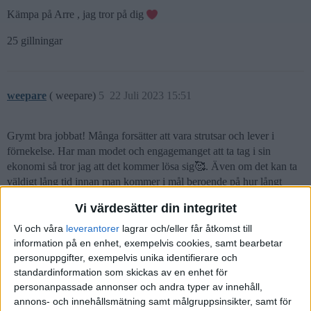
Kämpa på Arre , jag tror på dig
25 gillningar
weepare
( weepare)
5
22 Juli 2023 15:51
Grymt bra jobbat! Många forsätter att vara strutsar och lever i
förnekelse. Har man modet och engagemanget att ta tag i sin
ekonomi så tror jag att det kommer lösa sig🥰. Även om det kan ta
väldigt lång tid innan man kommer i mål beroende på hur långt
back i racet man börjar.
Vi värdesätter din integritet
8 gillningar
Vi och våra
leverantorer
lagrar och/eller får åtkomst till
information på en enhet, exempelvis cookies, samt bearbetar
personuppgifter, exempelvis unika identifierare och
standardinformation som skickas av en enhet för
Indexqueen
6
22 Juli 2023 16:16
personanpassade annonser och andra typer av innehåll,
annons- och innehållsmätning samt målgruppsinsikter, samt för