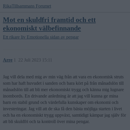
RikaTillsammans Forumet
Mot en skuldfri framtid och ett
ekonomiskt välbefinnande
Ett rikare liv
Emotionella sidan av pengar
Arre
1
22 Juli 2023 15:11
Jag vill dela med mig av min väg från att vara en ekonomisk struts
som har haft huvudet i sanden och bara kört på från månadslön till
månadslön till att bli mer ekonomiskt trygg och känna mig lugnare
inombords. En drivande anledning är att jag vill kunna ge mina
barn en stabil grund och värdefulla kunskaper om ekonomi och
investeringar. Jag vill att de ska få den bästa möjliga starten i livet
och ha en ekonomiskt trygg uppväxt, samtidigt kämpar jag själv för
att bli skuldfri och ta kontroll över mina pengar.