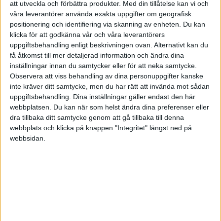
att utveckla och förbättra produkter.
Med din tillåtelse kan vi och
Tycker ditt inlägg är viktigt! Blir lätt att en felaktig bild av extremt
våra leverantörer använda exakta uppgifter om geografisk
överflöd när det är det som hörs mest här även om det inte är det
positionering och identifiering via skanning av enheten. Du kan
som är mest representativt.
klicka för att godkänna vår och våra leverantörers
uppgiftsbehandling enligt beskrivningen ovan. Alternativt kan du
Blir lätt att man känner sig som en fattiglapp (inklusive mig själv).
få åtkomst till mer detaljerad information och ändra dina
inställningar innan du samtycker eller för att neka samtycke.
14 gillningar
Observera att viss behandling av dina personuppgifter kanske
inte kräver ditt samtycke, men du har rätt att invända mot sådan
uppgiftsbehandling. Dina inställningar gäller endast den här
webbplatsen. Du kan när som helst ändra dina preferenser eller
JPT
7
22 Juli 2023 17:30
dra tillbaka ditt samtycke genom att gå tillbaka till denna
webbplats och klicka på knappen "Integritet" längst ned på
webbsidan.
Skönt å se när folk vänder allt till de bättre å samtidigt förstår…
6 gillningar
Anonym
(Anonym)
8
22 Juli 2023 21:15