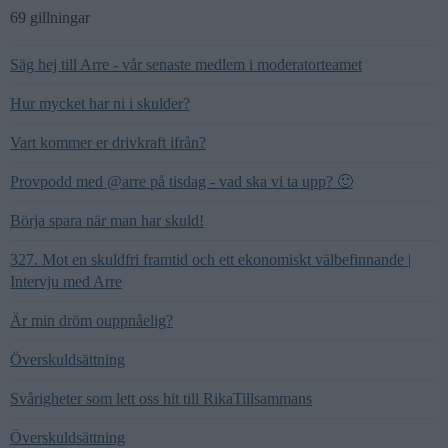
69 gillningar
Säg hej till Arre - vår senaste medlem i moderatorteamet
Hur mycket har ni i skulder?
Vart kommer er drivkraft ifrån?
Provpodd med @arre på tisdag - vad ska vi ta upp? 🙂
Börja spara när man har skuld!
327. Mot en skuldfri framtid och ett ekonomiskt välbefinnande |
Intervju med Arre
Är min dröm ouppnåelig?
Överskuldsättning
Svårigheter som lett oss hit till RikaTillsammans
Överskuldsättning