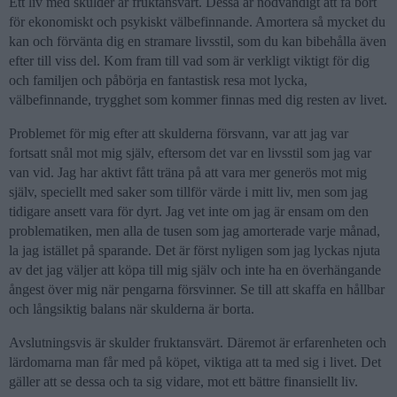
Ett liv med skulder är fruktansvärt. Dessa är nödvändigt att få bort
för ekonomiskt och psykiskt välbefinnande. Amortera så mycket du
kan och förvänta dig en stramare livsstil, som du kan bibehålla även
efter till viss del. Kom fram till vad som är verkligt viktigt för dig
och familjen och påbörja en fantastisk resa mot lycka,
välbefinnande, trygghet som kommer finnas med dig resten av livet.
Problemet för mig efter att skulderna försvann, var att jag var
fortsatt snål mot mig själv, eftersom det var en livsstil som jag var
van vid. Jag har aktivt fått träna på att vara mer generös mot mig
själv, speciellt med saker som tillför värde i mitt liv, men som jag
tidigare ansett vara för dyrt. Jag vet inte om jag är ensam om den
problematiken, men alla de tusen som jag amorterade varje månad,
la jag istället på sparande. Det är först nyligen som jag lyckas njuta
av det jag väljer att köpa till mig själv och inte ha en överhängande
ångest över mig när pengarna försvinner. Se till att skaffa en hållbar
och långsiktig balans när skulderna är borta.
Avslutningsvis är skulder fruktansvärt. Däremot är erfarenheten och
lärdomarna man får med på köpet, viktiga att ta med sig i livet. Det
gäller att se dessa och ta sig vidare, mot ett bättre finansiellt liv.