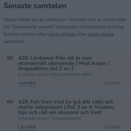
Senaste samtalen
Nedan hittar du de samtalen i forumet som är relaterade
till "
Community-avsnitt
" sorterade i kronologisk ordning.
Sortera istället efter
mest gillade
eller
mest visade
samtalen.
426. Lärdomar från ett år som
ekonomiskt oberoende | Med Jesper /
Angaudlinn: del 2 av 2
6 månader sedan i "Ekonomisk frihet (FIRE)"
LÄS MER
53 SVAR
429. Fyll livet med liv (på ditt sätt) och
starta sidoprojekt | Del 3 av 4: Visdom,
tips och råd om ekonomi och livet
9 månader sedan i "Vardagsekonomi"
LÄS MER
26 SVAR