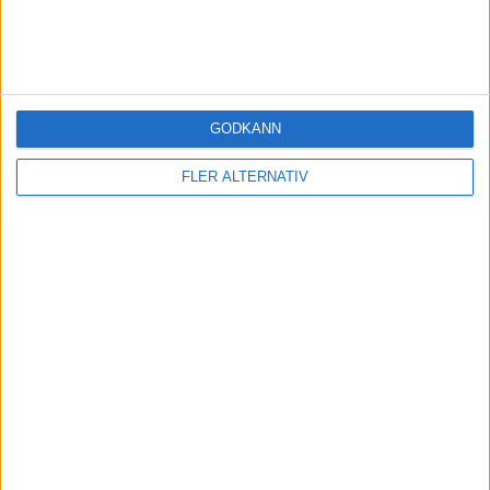
Missa inte något
– få våra
uppdateringar
till din inkorg!
Få tillgång till våra senaste bästa tips, verktyg,
GODKÄNN
avsnitt, videor, grafer och studier – direkt i din
mejl!
FLER ALTERNATIV
Notis till din mejl när vi släpper något nytt
Kostnadsfritt, du kan sluta när du vill
Någon gång i veckan