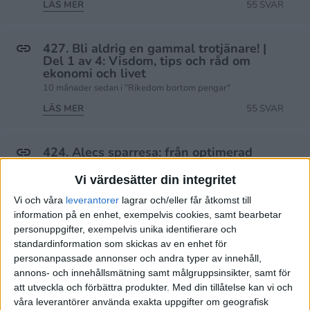
LÄS MER
55 SVAR
427. Bli aldrig en gammal trotjänare! |
Del 1 av 4: Visdom, tips och råd om
ekonomi och livet
10 månader sedan i "Rikedom bortom pengar"
LÄS MER
55 SVAR
424. Alecs sparresa: från optimerad
racerbil till lugn segelbåt
11 månader sedan i "Rikedom bortom pengar"
Vi värdesätter din integritet
LÄS MER
23 SVAR
Vi och våra
leverantorer
lagrar och/eller får åtkomst till
information på en enhet, exempelvis cookies, samt bearbetar
personuppgifter, exempelvis unika identifierare och
standardinformation som skickas av en enhet för
personanpassade annonser och andra typer av innehåll,
annons- och innehållsmätning samt målgruppsinsikter, samt för
att utveckla och förbättra produkter.
Med din tillåtelse kan vi och
Bästa citaten
för Community-avsnitt
våra leverantörer använda exakta uppgifter om geografisk