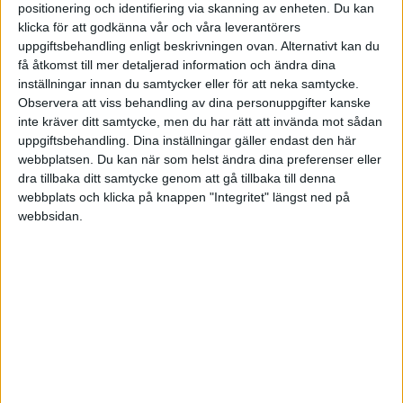
positionering och identifiering via skanning av enheten. Du kan
Här hittar du slumpmässiga citat relaterat från ämnena
klicka för att godkänna vår och våra leverantörers
för denna etikett. Välj gärna ett för att läsa vidare.
uppgiftsbehandling enligt beskrivningen ovan. Alternativt kan du
få åtkomst till mer detaljerad information och ändra dina
inställningar innan du samtycker eller för att neka samtycke.
Observera att viss behandling av dina personuppgifter kanske
inte kräver ditt samtycke, men du har rätt att invända mot sådan
uppgiftsbehandling. Dina inställningar gäller endast den här
"DET FINNS SÅ MÅNGA SOM KAN TAPETSERA, MEN
webbplatsen. Du kan när som helst ändra dina preferenser eller
FÅ SITTER PÅ DEN FINANSIELLA KUNSKAPEN, OCH
dra tillbaka ditt samtycke genom att gå tillbaka till denna
DEN KAN MAN INTE KÖPA."
webbplats och klicka på knappen "Integritet" längst ned på
- Filip Sakic
webbsidan.
Källa:
Från renovering av en etta till köp av en egen
hyresfastighet
"DET VIKTIGA ÄR ATT DU PRATAR OM EKONOMI OM
DU HAR BARN. DET ÄR MYCKET, MYCKET VIKTIGARE