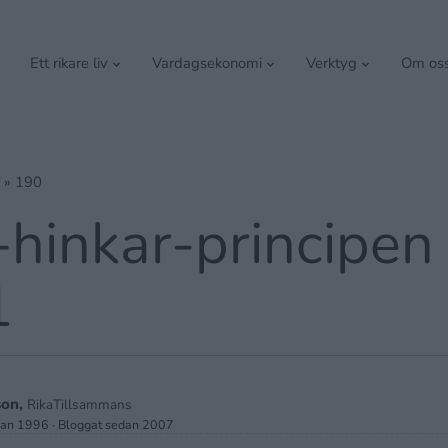
Ett rikare liv
Vardagsekonomi
Verktyg
Om os
»
190
-hinkar-principen
1
son,
RikaTillsammans
dan 1996 · Bloggat sedan 2007