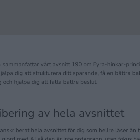
 sammanfattar vårt avsnitt 190 om Fyra-hinkar-princ
hjälpa dig att strukturera ditt sparande, få en bättra b
 och hjälpa dig att fatta bättre beslut.
ibering av hela avsnittet
anskriberat hela avsnittet för dig som hellre läser än ti
 gjord med AI så den är inte ordagrann, utan fokus ha