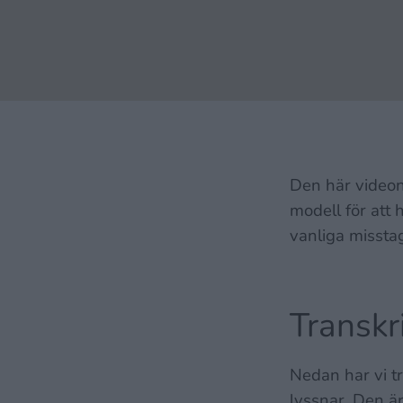
Den här videon
modell för att 
vanliga misstag
Transkr
Nedan har vi tr
lyssnar. Den är