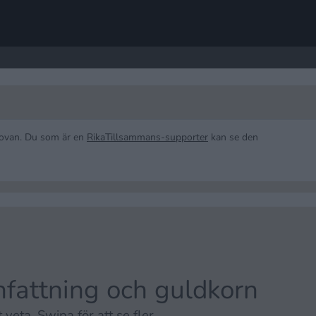
n ovan. Du som är en
RikaTillsammans-supporter
kan se den
attning och guldkorn
 veta. Swipa för att se fler.