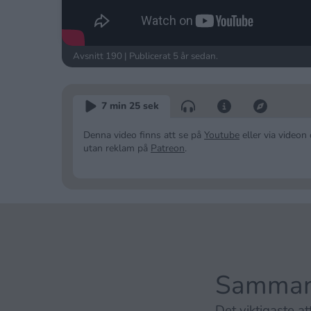
Avsnitt 190 | Publicerat
5 år sedan
.
7 min 25 sek
Denna video finns att se på
Youtube
eller via video
utan reklam på
Patreon
.
Sammanf
Det viktigaste att