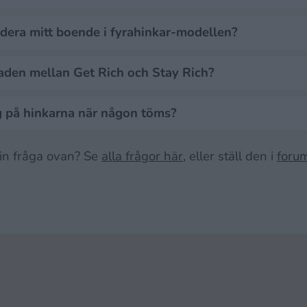
udera mitt boende i fyrahinkar-modellen?
naden mellan Get Rich och Stay Rich?
ag på hinkarna när någon töms?
din fråga ovan? Se
alla frågor här
, eller ställ den i
foru