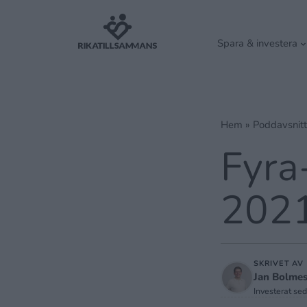
Spara & investera
Hem
»
Poddavsnitt
Fyra
202
SKRIVET AV
Jan Bolme
Investerat se