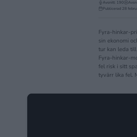
Avsnitt: 190
Avsni
Publicerad
28 febru
Fyra-hinkar-pri
sin ekonomi och
tur kan leda ti
Fyra-hinkar-mo
fel risk i sitt 
tyvärr lika fel.