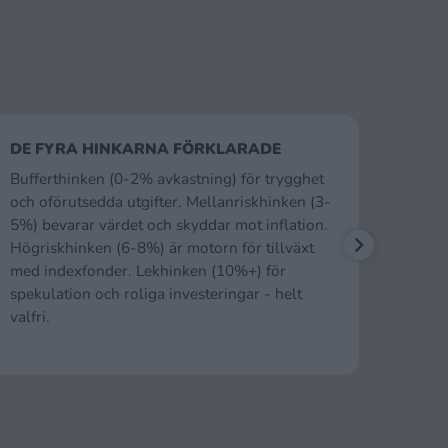
DE FYRA HINKARNA FÖRKLARADE
GET 
Bufferthinken (0-2% avkastning) för trygghet
I upp
och oförutsedda utgifter. Mellanriskhinken (3-
på ti
5%) bevarar värdet och skyddar mot inflation.
högri
Högriskhinken (6-8%) är motorn för tillväxt
frihet
med indexfonder. Lekhinken (10%+) för
1-2 år
spekulation och roliga investeringar - helt
mella
valfri.
"Har d