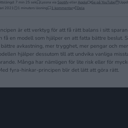
ttslängd: 7 min 25 sek
Lyssna via
Spotify
eller
Apple
Se på YouTube
Uppd
ari 2021
1 minuters läsning
1 kommentar
Dela
ncipen är ett verktyg för att få rätt balans i sitt spara
 få en modell som hjälper en att fatta bättre beslut. S
ll bättre avkastning, mer trygghet, mer pengar och mer 
dellen hjälper dessutom till att undvika vanliga misst
sparande. Många har nämligen för lite risk eller för myck
 Med fyra-hinkar-principen blir det lätt att göra rätt.