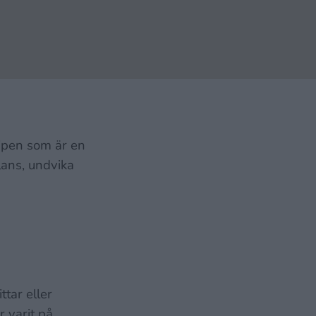
ipen som är en
alans, undvika
ttar eller
r varit på